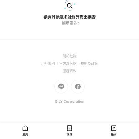
還有其他眾多社群等您來探索
顯示更多
(Open
關於社群
in
(Open
(Open
(Open
用戶準則
官方部落格
規則及政策
a
in
in
in
(Open
服務條款
new
a
a
a
in
window)
new
Go
new
Go
new
a
window)
to
window)
to
window)
new
Line
Facebook
window)
(Open
(Open
© LY Corporation
in
in
a
a
new
new
window)
window)
主頁
搜尋
指南