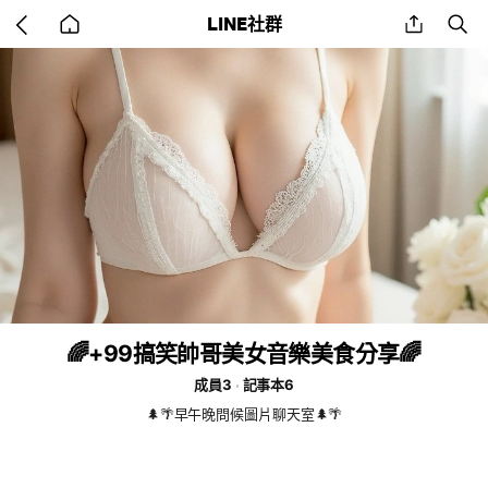
Go
share
se
LINE社群
back
to
home
🌈+99搞笑帥哥美女音樂美食分享🌈
成員3
記事本6
🌲🌴早午晚問候圖片聊天室🌲🌴