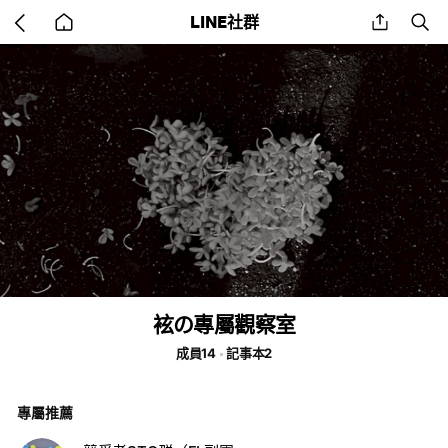
Go
share
se
LINE社群
back
to
home
袨の專屬觀察室
成員14
記事本2
專屬推薦