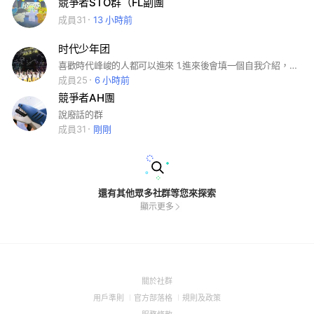
競爭者STO群（FL副團
成員31
13 小時前
时代少年团
喜歡時代峰峻的人都可以進來 1.進來後會填一個自我介紹，自我介紹請在一週內完成 2.退群需填單（不一定要全填）若無填單，會強退
成員25
6 小時前
競爭者AH團
說廢話的群
成員31
剛剛
還有其他眾多社群等您來探索
顯示更多
(Open
關於社群
in
(Open
(Open
(Open
用戶準則
官方部落格
規則及政策
a
in
in
in