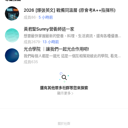
2026 [爆㢰英文] 戰備同溫層 (原會考A++指揮所)
成員86
5 小時前
黃君聖Sunny營養師這一家
想要最快掌握最新的營養、料理、生活資訊，還有各種優惠好康嗎？歡迎加入我們的交流群組！這裡不只有營養師，還有阿環小姐、安安媽咪、忠義葛格，以及黃君聖Sunny營養師，等你一起來聊天、學習、交流～快來加入吧！💬✨
成員2679
13 小時前
光合學院 ｜讓我們一起光合作用吧!
我們每個人都是一道光 這是一個互相幫助彼此的學院, 看見光,相信光,成為光 讓我們一起光合作用,直到你成為光^^
成員635
還有其他眾多社群等您來探索
顯示更多
(Open
關於社群