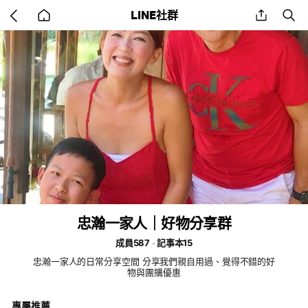
Go
share
se
LINE社群
back
to
home
忠瀚一家人｜好物分享群
成員587
記事本15
忠瀚一家人的日常分享空間 分享我們親自用過、覺得不錯的好
物與團購優惠
專屬推薦