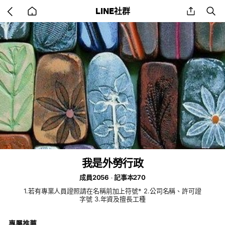
Go
share
se
LINE社群
back
to
home
我是外勞行政
成員2056
記事本270
1.若有專業人員證照請在名稱前加上符號* 2.公司名稱、許可證
字號 3.年資及擅長工種
專屬推薦