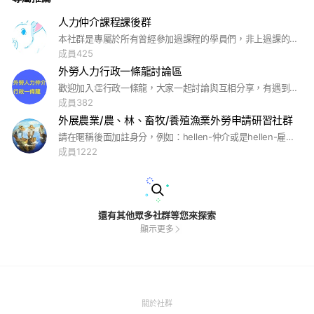
人力仲介課程課後群
本社群是專屬於所有曾經參加過課程的學員們，非上過課的學員婉拒加入喔！ 期望在學習專業知識的過程中，讓我們陪伴你一起成長！
成員425
外勞人力行政一條龍討論區
歡迎加入👏行政一條龍，大家一起討論與互相分享，有遇到任何雜症沒關係，提出來 我們大家提供意見分享解決。
成員382
外展農業/農、林、畜牧/養殖漁業外勞申請研習社群
請在暱稱後面加註身分，例如：hellen-仲介或是hellen-雇主。 外勞仲介業已經進入學習萬花筒的境界，這個社群是農業&畜牧業外勞申請研習的專屬社群社群，以後別迷路跑錯群提問喔！
成員1222
還有其他眾多社群等您來探索
顯示更多
(Open
關於社群