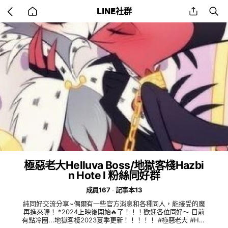
Go
share
se
LINE社群
back
to
home
極惡老大Helluva Boss/地獄客棧Hazbi
n Hote l 粉絲同好群
成員167
記事本13
純同好交流分享~偶爾有一些官方消息和各種同人，能接受的魔
再進來喔！ *2024上映後開始🔥了！！！歡迎各位同好～ 目前
有點冷圈...地獄客棧2023夏季更新！！！！！ #極惡老大 #Hell