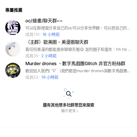
uva Boss #地獄客棧 #Hazbin Hotel
專屬推薦
oc/繪畫/聊天群~~
可以在群裡面分享自己的oc可以分享世界觀，可以把自己的奇思妙想都說出來不需要擔心別人覺得你是異類即便你覺得你的oc是自己的戀人是自己的朋友都是可以的！！沒人會去說你念你甚至鄙視你如果有一律拉黑
成員110
16 小時前
（主群）歐美圈、美漫圈聊天群
看任何美漫的都能進來聊聊天喔😋 混的圈子和童年：hh hb 馬薩里克醫生 反派本色 筷子吸血鬼 TADC 無機殺手 星蝶公主 金屬家族 神秘小鎮 怪胎馬戲團 阿甘妙世界 熊熊遇見你 飛哥與小佛 日常工作 Undertale 貓頭鷹魔法社 安迪和莉莉的葬禮 神奇小捲毛 少年悍將 eddsworld 、SMG4 原神 波比的玩樂廚房 血錢 血腥畫家，gameoverse 波比的玩具廚房 FPT 死盤子 obey me 藍色筷子精 cod 人外跟蹤狂 吃人天神 Peter 、Pedro、Purple girl 病嬌模擬器 巴迪老師 桂妮維亞騎士團 索尼克 魔髮奇緣 可可夜總會 Penn Zero: Part-Time Hero、奇幻沼澤 Pearl 吊帶襪天使 trapped with jester 、自殺突擊隊 活個精彩 催夢巨人 黑貓魯道夫 瑪莎與熊 米羅莫非定律 星期三 歡樂好聲音 麻辣女孩 格林一家進城去 艾蓮娜 動物方程式 萬能阿曼 配小姐的奇幻城堡 101忠狗 小姐與流浪漢 兔女郎潔西卡 樂一通 史瑞克 青春養成記 腦經急轉彎 變身吉妹 大英雄天團 芭蕾奇緣 貝蒂小姐 勇闖黃金城 大英雄天團 X戰警 蜘蛛人 復仇者聯盟 原神 完美另一半 共度的十四天 波比的玩樂時間 非正常列車 怪盜喬克 鬼滅之刃 她來自繁星 時光代理人 間諜家家酒 咒回 我英 術力口 尊錫蘭防火 有感筆電 鏈鋸人 水果阿嬤 Pucca 整容液 章魚嗶的原罪 葬送的芙莉蓮 暗殺教室 Ado 佐賀的超級阿嬤 我轉生成史萊姆 藥師少女的呢喃 殺戮的天使 鈴芽之旅 我推的孩子 甜蜜懲罰 地府少年花子君 阿神
成員35
2 小時前
Murder drones 、數字馬戲團Glitch 非官方粉絲群
歡迎加入我們(´▽｀)我們都是murder drones與數字馬戲團的忠實粉絲，本群可以討論劇情人物或聊天都可以。別玩門（門很貴）吵架可以 吵完你就不見了◉‿◉
成員53
19 小時前
還有其他眾多社群等您來探索
顯示更多