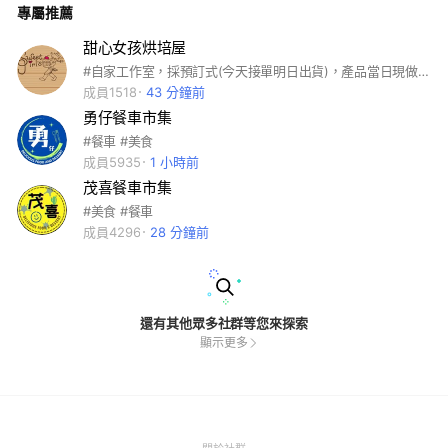
專屬推薦
甜心女孩烘培屋
#自家工作室，採預訂式(今天接單明日出貨)，產品當日現做，賞味期限3天(捲類、蛋糕皆需冷藏)，產品可自取和外送(需先詢問)。 產品種類很多(捲類、生日蛋糕、手工餅乾、月餅、小西點等~~ 若產品需客製化可先詢問)^^ sg17300209
成員1518
43 分鐘前
勇仔餐車市集
#餐車 #美食
成員5935
1 小時前
茂喜餐車市集
#美食 #餐車
成員4296
28 分鐘前
還有其他眾多社群等您來探索
顯示更多