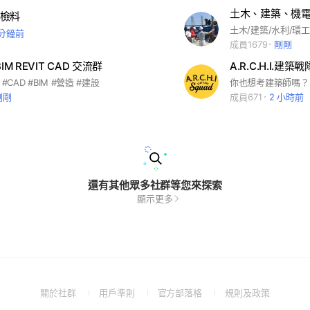
土木、建築、機
檢料
 分鐘前
成員1679
剛剛
IM REVIT CAD 交流群
P #CAD #BIM #營造 #建設
剛剛
成員671
2 小時前
還有其他眾多社群等您來探索
顯示更多
(Open
(Open
(Open
(Open
關於社群
用戶準則
官方部落格
規則及政策
in
in
in
in