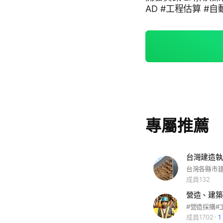
AD #工程估算 #
專屬推薦
台灣建造執
成員132
營造、建築
#營造採購#
成員1702