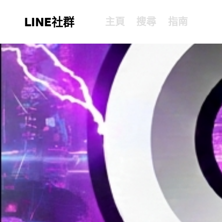
LINE社群
主頁
搜尋
指南