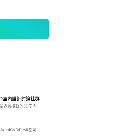
3D室內設計討論社群
我們是與台灣房地產業界最接軌的3D室內設計、建築透視圖的電腦補習班
前
建築BIM世界 簡介 1-ArchiCAD/Revit都可以敞開討論 2-BIM媒合(工作/人才)[公開徵求/email私下/不保證] 3-純技術討論勿人身攻擊 4-建築討論工作聊天皆可 5-言論法律責任請自負 #Bim #Archicad #Revit #建築資訊模型 #CAAD