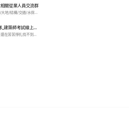
電相關從業人員交流群
土木/建築/水利/環工/大地/結構/交通/水保/建設/營造/建管/職安衛/品管/設計/室設/裝潢/裝修/機電/設備/消防/繪圖/BIM等營建相關行業交流群 1.申請通過後未改ID會被踢出群組 2.入群答題錯誤/漏答拒絕加入 (機電專業僅須回答1、2、4題，土建專業僅須回答1、2、3題) 3.禁廣告及長輩圖 4.申請加入三日無審核通過即答題錯誤拒絕加入 5.未答題申請加入永BAN
A.R.C.H.I.建築戰隊_建築師考試線上讀書會
你也想考建築師嗎？ 還在苦苦掙扎找不到方向嗎？ 快加入我們的戰隊一起努力！ #建築師考試 #建築高考 #快速設計 #建築計畫與設計 #敷地計劃