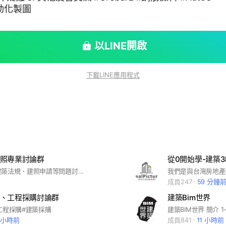
自動化製圖
以LINE開啟
下載LINE應用程式
照專業討論群
從0開始學-建築
台灣各縣市建築法規、建照申請等問題討論，歡迎加入。 (請勿發布轉貼推銷廣告或違反社群規定的文章)
成員247
59 分鐘
、工程採購討論群
建築Bim世界
工程採購#建築採購
1 小時前
成員841
11 小時前