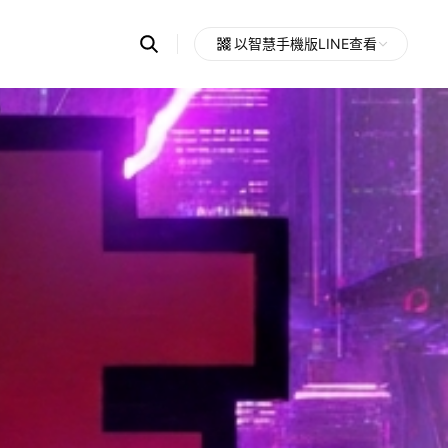
Search
以智慧手機版LINE查看
OpenChats
Open
or
search
messages
area