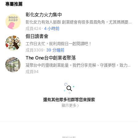
專屬推薦
彰化女力火力集中
彰化女力有效人脈群 創業總會有很多眉眉角角，尤其媽媽要創業更是艱辛！ 社群目的讓彰化媽媽、彰化女性有創業交流曝光、建立有效人脈、鏈接有效益商業鏈結，互助互惠。 #彰化媽媽 #彰化女力 #彰化女性 #彰化女性 #女力創業 #有效人脈
成員424
4 小時前
假日讀書會
工作日太忙，就利用假日一起閱讀吧！
成員3309
39 分鐘前
The One台中創業者聚落
凝聚台中的靈魂創業能量。我們分享見解、守護夢想，致力於創業者思維的全面提升。在這裡，透過高品質的交流與互助，讓每顆追求卓越的心在此匯聚，共創一個充滿溫度與高度的創業聚落。
成員94
還有其他眾多社群等您來探索
顯示更多