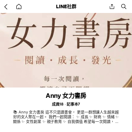
Go
share
se
LINE社群
back
to
home
Anny 女力書房
成員18
記事本7
📚 Anny 女力書房 這不只是讀書會， 更是一群想讓人生越來越
好的女人聚在一起。 我們一起閱讀： ✨ 成長 ✨ 財商 ✨ 情緒 ✨
關係 ✨ 女性創業 ✨ 親子教育 ✨ 自我價值 希望每一次閱讀， 都
能讓妳的人生多一點力量。🌿