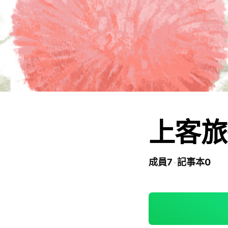
上客旅
成員7
記事本0