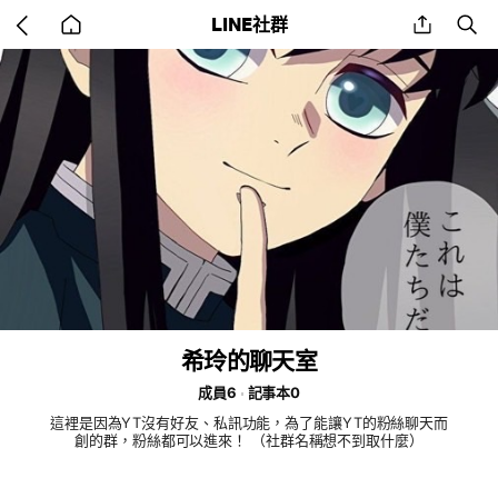
Go
share
se
LINE社群
back
to
home
希玲的聊天室
成員6
記事本0
這裡是因為YT沒有好友、私訊功能，為了能讓YT的粉絲聊天而
創的群，粉絲都可以進來！ （社群名稱想不到取什麼）