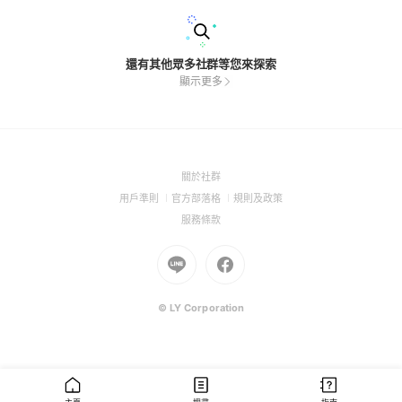
還有其他眾多社群等您來探索
顯示更多
(Open
關於社群
in
(Open
(Open
(Open
用戶準則
官方部落格
規則及政策
a
in
in
in
(Open
服務條款
new
a
a
a
in
window)
new
Go
new
Go
new
a
window)
to
window)
to
window)
new
Line
Facebook
window)
(Open
(Open
© LY Corporation
in
in
a
a
new
new
window)
window)