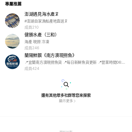
專屬推薦
飛宇海鮮行 統一編號：85728684 🔗官方ID：@eac5105j 🔗官
方Line連結：https://lin.ee/VoylZ69
澎湖遇見海水產🦑
#澎湖自家漁船產地直送🦑
成員210
健勝水產（三和）
海產 現撈 冷凍
成員246
蘭陽鮮饌《南方澳現撈魚》
📍宜蘭南方澳現撈魚貨 📍每日新鮮魚貨更新 📍營業時間06:30～12:00 📍攤趾-龍江路356巷66號
成員424
還有其他眾多社群等您來探索
顯示更多