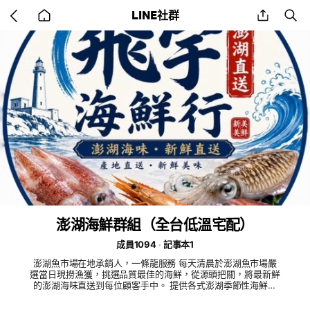
Go
share
se
LINE社群
back
to
home
澎湖海鮮群組（全台低溫宅配）
成員1094
記事本1
澎湖魚市場在地承銷人，一條龍服務 每天清晨於澎湖魚市場嚴
選當日現撈漁獲，挑選品質最佳的海鮮，從源頭把關，將最新鮮
的澎湖海味直送到每位顧客手中。 提供各式澎湖季節性海鮮，
各式野生魚貨，也可依照季節與預算代客挑選、宅配到府。 * 🦑
澎湖產地新鮮直送 * 🐟 品質嚴格把關 * 🚚 全台黑貓低溫配送