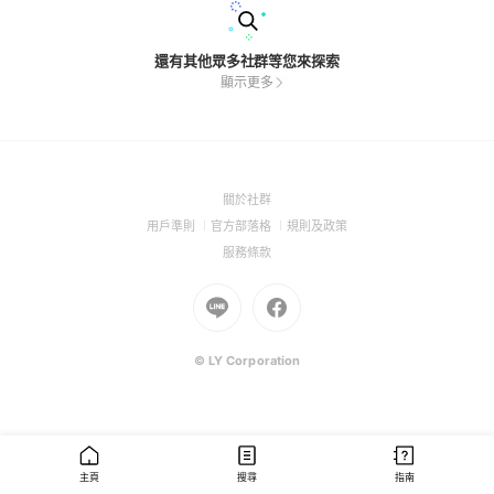
還有其他眾多社群等您來探索
顯示更多
(Open
關於社群
in
(Open
(Open
(Open
用戶準則
官方部落格
規則及政策
a
in
in
in
(Open
服務條款
new
a
a
a
in
window)
new
Go
new
Go
new
a
window)
to
window)
to
window)
new
Line
Facebook
window)
(Open
(Open
© LY Corporation
in
in
a
a
new
new
window)
window)
主頁
搜尋
指南