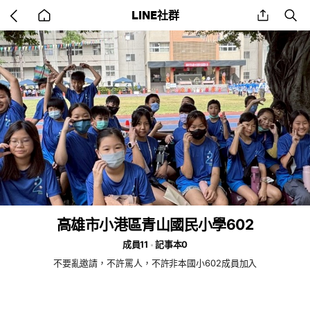
Go
share
se
LINE社群
back
to
home
高雄市小港區青山國民小學602
成員11
記事本0
不要亂邀請，不許罵人，不許非本國小602成員加入