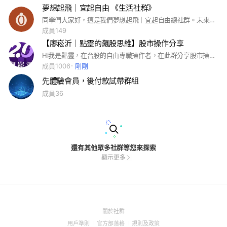
夢想起飛｜宜起自由 《生活社群》
同學們大家好，這是我們夢想起飛｜宜起自由總社群。未來希望可以提供給大家更全方位的服務，邁向更完整、財富、生活、心理自由。 大家除了在這裡可以分享上課所學，在財經之上，我們也將逐步加入生活X 健康 X 品味 X 心靈，打造真正全方位陪伴社群，期待您的加入，我們共同豐富這個園地🌿
成員149
【廖崧沂｜點靈的飆股思維】股市操作分享
Hi我是點靈，在台股的自由專職操作者，在此群分享股市操作，純屬個人心得，無建議買賣，資料提供參考，投資時獨立思考，審慎評估承擔風險 ❌禁止討論買賣點 ❌禁止攻擊言論
成員1006
剛剛
先體驗會員，後付款試帶群組
成員36
還有其他眾多社群等您來探索
顯示更多
(Open
關於社群
in
(Open
(Open
(Open
用戶準則
官方部落格
規則及政策