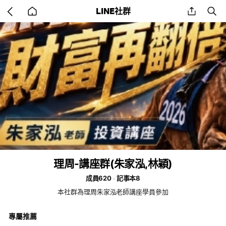
Go
share
se
LINE社群
back
to
home
理周-講座群(朱家泓,林穎)
成員620
記事本8
本社群為理周朱家泓老師講座學員參加
專屬推薦