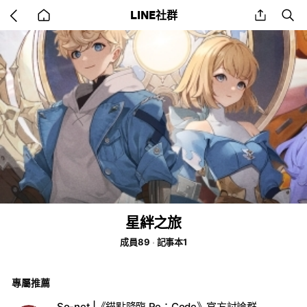
Go
share
se
LINE社群
back
to
home
星絆之旅
成員89
記事本1
專屬推薦
So-net |《錨點降臨 Re：Code》官方討論群