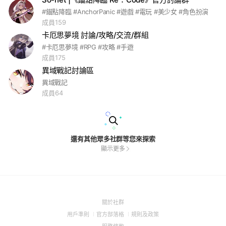
#錨點降臨 #AnchorPanic #遊戲 #電玩 #美少女 #角色扮演
成員159
卡厄思夢境 討論/攻略/交流/群組
#卡厄思夢境 #RPG #攻略 #手遊
成員175
異域戰記討論區
異域戰記
成員64
還有其他眾多社群等您來探索
顯示更多
(Open
關於社群
in
(Open
(Open
(Open
用戶準則
官方部落格
規則及政策
a
in
in
in