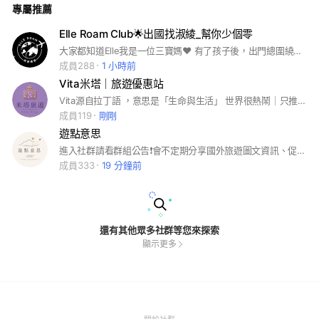
專屬推薦
Elle Roam Club🌟出國找淑綾_幫你少個零
大家都知道Elle我是一位三寶媽❤️ 有了孩子後，出門總圍繞著孩子，出遊最需要就是精打細算，好的旅遊團怎麼能錯過～ #出發總有個方向 #親子旅遊#家族旅遊#公司旅遊#國內旅遊#國外包團#精選優惠#推薦行程
成員288
1 小時前
Vita米塔｜旅遊優惠站
Vita源自拉丁語 ，意思是「生命與生活」 世界很熱鬧｜只推薦適合你的行程 💜 日本｜高雄出發｜客製團｜高爾夫 旅天下｜平仄旅行社｜高雄鳳山店經理
成員119
剛剛
遊點意思
進入社群請看群組公告❗️會不定期分享國外旅遊圖文資訊、促銷優惠給大家✨️
成員333
19 分鐘前
還有其他眾多社群等您來探索
顯示更多