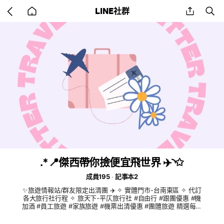
Go
share
se
LINE社群
back
to
home
.*📍傑西帶你撿便宜飛世界 ✈️◝✩
成員195
記事本2
✨旅遊情報站/群友限定出清團 ✈️ ✧ 實體門市-台南東區 ✧ 代訂
各大旅行社行程 ✧ 旅天下-平仄旅行社 #自由行 #跟團優惠 #機
加酒 #員工旅遊 #家族旅遊 #機票出清優惠 #團體旅遊 精選每一
趟最值得的旅行 花得剛剛好，玩得剛剛好‪𓂃 𓈒𓏸