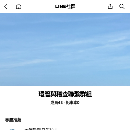
Go
share
se
LINE社群
back
to
home
環管與稽查聯繫群組
成員43
記事本0
專屬推薦
🍣佶鱻刺身生魚片