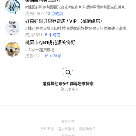
#桃園必吃#桃園觀光夜市#生魚片丼飯#平價#桃園生魚片#桃園平價美食#刺身#桃園刺身#桃園美食
成員6487
40 分鐘前
好樹好果貝果專賣店 / VIP （桃園總店）
#桃園貝果 #桃園肉桂捲 #愛你的好樹好果 #無畏艱難 #串連情感 #看重家庭 #堅持品質 #貝果 #貝果控 #貝果烘焙 #貝果日常 #貝果貝果 #桃園美食 #桃園美食推薦 #桃園咖啡 #中壢美食 #中壢甜點 #平鎮美食 #平鎮 #好樹好果
成員3631
6 小時前
桃園市府B1桃花源美食街
#大家一起買爆吧
成員1221
15 小時前
還有其他眾多社群等您來探索
顯示更多
(Open
關於社群
in
(Open
(Open
(Open
用戶準則
官方部落格
規則及政策
a
in
in
in