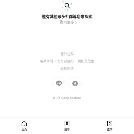
還有其他眾多社群等您來探索
顯示更多
(Open
關於社群
in
(Open
(Open
(Open
用戶準則
官方部落格
規則及政策
a
in
in
in
(Open
服務條款
new
a
a
a
in
window)
new
Go
new
Go
new
a
window)
to
window)
to
window)
new
Line
Facebook
window)
(Open
(Open
© LY Corporation
in
in
a
a
new
new
window)
window)
主頁
搜尋
指南