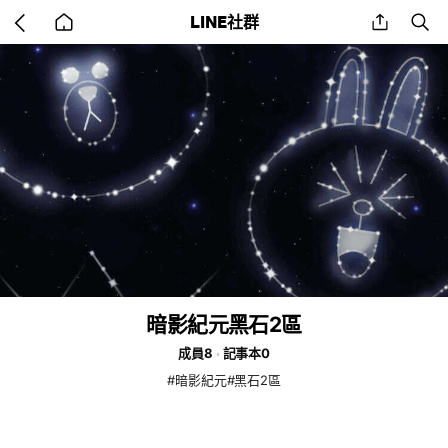
Go
share
se
LINE社群
back
to
home
暗影紀元黑石2區
成員8
記事本0
#暗影紀元#黑石2區