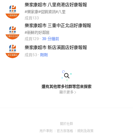
樂家康超市 八里商港店好康報報
#樂家康#促銷資訊#八里
成員133
樂家康超市 三重中正北店好康報報
#新鮮的好鄰居
成員129
39 分鐘前
樂家康超市 新店溪園店好康報報
成員53
剛剛
還有其他眾多社群等您來探索
顯示更多
(Open
關於社群
in
(Open
(Open
(Open
用戶準則
官方部落格
規則及政策