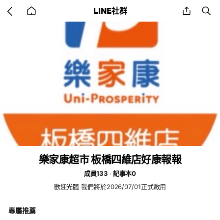
Go
share
se
LINE社群
back
to
home
樂家康超市 板橋四維店好康報報
成員133
記事本0
歡迎光臨 我們將於2026/07/01正式啟用
專屬推薦