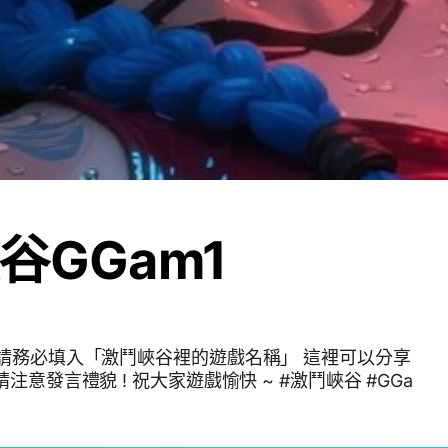
谷GGam1
請務必填入「激鬥峽谷裡的遊戲名稱」 這裡可以分享
言禮貌 ! 祝大家遊戲愉快 ~ #激鬥峽谷 #GGa