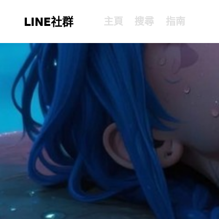
LINE社群
主頁
搜尋
指南