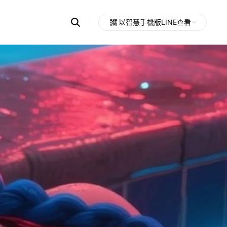
Search
以智慧手機版LINE查看
OpenChats
Open
or
search
messages
area