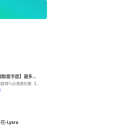
🧧 激鬥峽谷【英雄聯盟手遊】最多人組隊討論平台
🥇台服最大社群🏆FB搜尋🔍台港澳社團 【 英雄聯盟 】✨激鬥峽谷✨
前
-Lysra