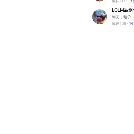
成員111
19
LOLM🐳
聊天；積分
成員168
1