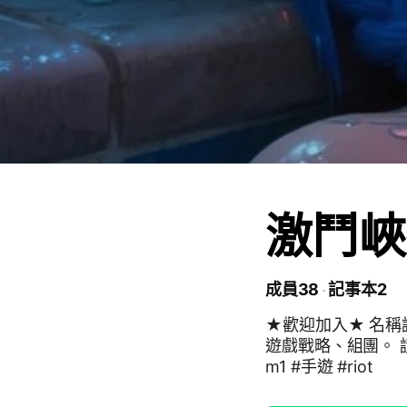
激鬥峽
成員38
記事本2
★歡迎加入★ 名稱
遊戲戰略、組團。 請注意發
m1 #手遊 #riot