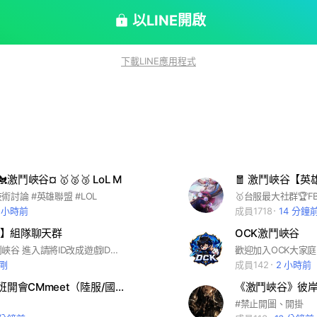
以LINE開啟
下載LINE應用程式
激鬥峽谷¤ 🥇🥈🥉 LoL M
討論 #英雄聯盟 #LOL
 小時前
成員1718
14 分鐘
】組隊聊天群
OCK激鬥峽谷
歡迎來到激鬥峽谷 進入請將ID改成遊戲ID哦 這樣可以方便組隊^^
歡迎加入OCK大家庭
剛
成員142
2 小時前
LOLM🔥下班開會CMmeet（陸服/國際服）
《激鬥峽谷》彼岸花
#禁止開圖、開掛