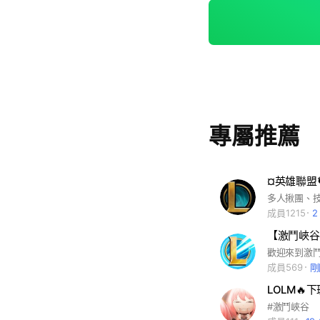
專屬推薦
¤英雄聯盟🐔
多人揪團、技術
成員1215
2
【激鬥峽谷
成員569
剛
#激鬥峽谷