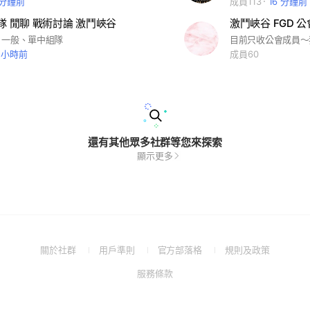
 分鐘前
成員113
16 分鐘前
組隊 閒聊 戰術討論 激鬥峽谷
激鬥峽谷 FGD 
、一般、單中組隊
4 小時前
成員60
還有其他眾多社群等您來探索
顯示更多
(Open
(Open
(Open
(Open
關於社群
用戶準則
官方部落格
規則及政策
in
in
in
in
(Open
服務條款
a
a
a
a
in
new
new
new
new
a
window)
window)
window)
window)