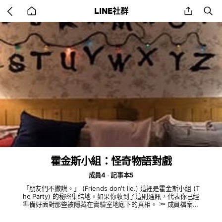
Go
share
se
LINE社群
back
to
home
霍金斯小組：怪奇物語對戲
成員4
記事本5
「朋友們不撒謊。」 (Friends don't lie.) 這裡是霍金斯小組 (T
he Party) 的秘密集結地。如果你收到了這則通訊，代表你已經
準備好面對那些被隱藏在實驗室地底下的真相。 🔦 成員檔案：
僅限原著角色入駐，無需 OC。 無論你是聖騎士、法師、遊俠還
是牧師，請守護好你的隊友。 🕰 守則摘要： 尊重原著： 請維