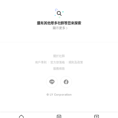
持角色的靈魂，我們在這裡重現 1980 年代的汗水與勇氣。 禁止
路人： 這裡不歡迎陌生面孔（OC），只有我們這群經歷過奪心
魔肆虐的倖存者。 禁止雷包： 如果你打算背叛隊友，記得威可
那還在暗處看著你。 現在，拿起你的無線電，告訴我們你還活
著。Over.
還有其他眾多社群等您來探索
顯示更多
(Open
關於社群
in
(Open
(Open
(Open
用戶準則
官方部落格
規則及政策
a
in
in
in
(Open
服務條款
new
a
a
a
in
window)
new
Go
new
Go
new
a
window)
to
window)
to
window)
new
Line
Facebook
window)
(Open
(Open
© LY Corporation
in
in
a
a
new
new
window)
window)