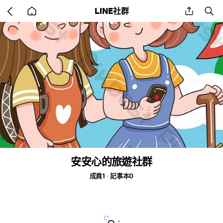
Go
share
se
LINE社群
back
to
home
安安心的旅遊社群
成員1
記事本0