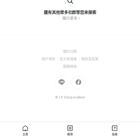
還有其他眾多社群等您來探索
顯示更多
(Open
關於社群
in
(Open
(Open
(Open
用戶準則
官方部落格
規則及政策
a
in
in
in
(Open
服務條款
new
a
a
a
in
window)
new
Go
new
Go
new
a
window)
to
window)
to
window)
new
Line
Facebook
window)
(Open
(Open
© LY Corporation
in
in
a
a
new
new
window)
window)
主頁
搜尋
指南