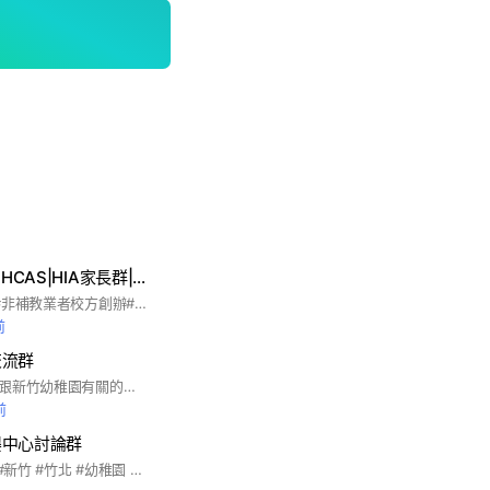
康乃薾|星苗|麗喆|HCAS|HIA家長群|竹科|中科|新竹|竹北|台中|私立|國際學校
#臺灣教育家長社群#非補教業者校方創辦#Korrnell#康乃薾雙語中小學#星苗國際教育#新竹縣康乃薾美國學校#縣政校區#高鐵校區#康乃薾麗喆雙語中小學#麗喆幼兒園#課後美語#幼兒部#幼兒園#HCAS#國際學校#台灣國際學校#康乃薾#星苗#麗喆#外師#全美#雙語#FET
前
交流群
希望透過交流，討論跟新竹幼稚園有關的資訊，以及大家遇到的一些難題與孩子的發展狀況，及學習不同的照顧與教養方式
前
嬰中心討論群
#托嬰中心 #幼兒園 #新竹 #竹北 #幼稚園 #保姆 #八卦 #爆料 #靠北