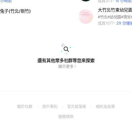
1 小時前
成員373
15 小時前
大竹北竹東幼兒園
兔子(竹北/新竹)
成員1077
29 分鐘
還有其他眾多社群等您來探索
顯示更多
(Open
(Open
(Open
(Open
關於社群
用戶準則
官方部落格
規則及政策
in
in
in
in
(Open
服務條款
a
a
a
a
in
new
new
new
new
a
window)
window)
window)
window)