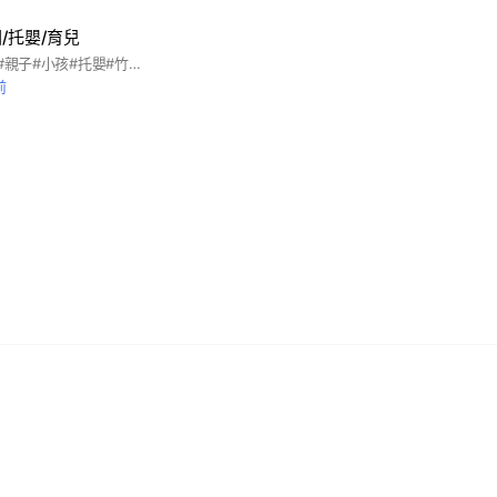
/托嬰/育兒
#竹北#幼兒園#育兒#親子#小孩#托嬰#竹東#新埔#幼兒#教育#穹林#新竹
前