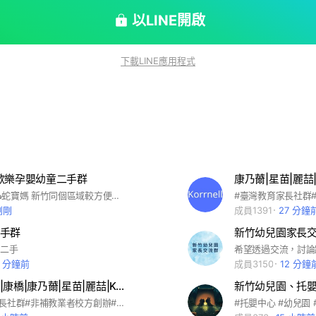
以LINE開啟
下載LINE應用程式
歡樂孕嬰幼童二手群
版媽是竹北🐍蛇寶媽 新竹同個區域較方便面交寄櫃 🫶🏻 努力新增人中～歡迎大家邀請大家 歡迎新竹地區的地方媽媽來交流沒用到的育嬰用品👏 當然也可以溝通好後開立賣場連結唷🔗 禁廠商店家 #新竹#竹北#竹東#芎林#橫山#關西#寶山#南寮#香山#湖口#孕婦#嬰兒#幼童#二手#面交#寄櫃
剛剛
成員1391
27 分鐘
手群
新竹幼兒園家長
#二手
6 分鐘前
成員3150
12 分鐘
康康俱樂部|康橋|康乃薾|星苗|麗喆|KCIS|HCAS|台灣雙語、全美外僑、美國國際學校、竹科竹北
新竹幼兒園、托
#臺灣教育家長社群#非補教業者校方創辦#訊息量大慎入#康橋#康乃薾#星苗#麗喆#國際學校#KCIS#雙語部#國際部#全台灣#私校私幼私小私中#私立#高鐵#縣政#新竹#林口#秀崗#青山#康軒#內湖#康乃爾#康橋幼兒園#康橋國際部#康橋升學班#新竹縣康乃薾美國學校#康乃薾麗喆雙語中小學#Ritz#HCAS#KCISHC#KCISL#KCISXG#康橋幼幼#星星#苗苗#星苗幼兒園#星苗幼幼#preK#pre-K#K-12#新竹縣私立康幼康小康中#資優小一新生家長#新竹市私立幼小#竹北#私立#KCIS國際學校雙語學校#全國全台台灣實驗實中實小幼兒園#康橋二手書#康乃薾二手書#台北#新北#台中#新竹市#台積電#聯發科#tsmc#MTK#AZ#豬屎屋#半導體#IC#AI#SOC#designer#台積#聯詠#群聯#瑞昱#硬體#電子電路#電機#HIA #Korrnell international school