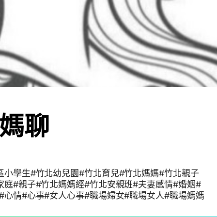
媽聊
區小學生#竹北幼兒園#竹北育兒#竹北媽媽#竹北親子
家庭#親子#竹北媽媽經#竹北安親班#夫妻感情#婚姻#
#心情#心事#女人心事#職場婦女#職場女人#職場媽媽