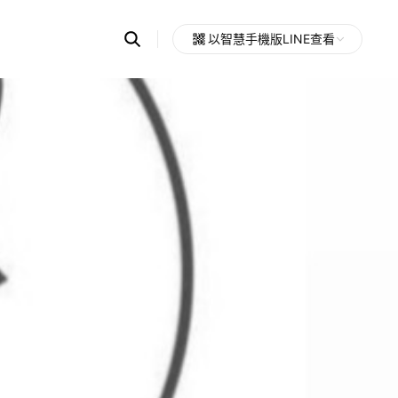
Search
以智慧手機版LINE查看
OpenChats
Open
or
search
messages
area