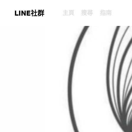
LINE社群
主頁
搜尋
指南