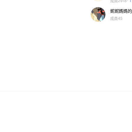
成員2918
妮妮媽媽的
成員45