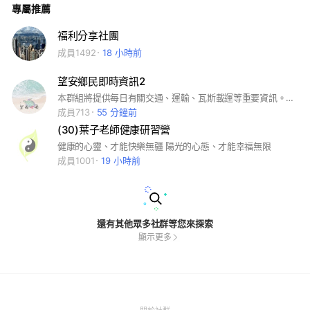
專屬推薦
道合的朋友，共同分享投資心得、最新市場資訊和投資策略。
【群組宗旨】 1.財經經驗共享:與群友們分享最新的財經市場資
訊和投資策略。 2.交流互動:討論股票財經走勢、技術分 析、基
福利分享社團
本面分析、及時消息等。 3. 學習成長:從其他投資者的經驗中吸
成員1492
18 小時前
取教訓和獲得靈感,共同進步。 【適合對象】 - 對台灣股票市場
感興趣的個人 - 希望學習並提高股票投資技巧的新手 - 有經驗並
願意分享策略的老手 【社區規則】 1. 文明互動:尊重每一位群
望安鄉民即時資訊2
友，禁止人 身攻擊和惡意言論，有不同意見歡迎交流。 2. 資料
來源:請務必注明資訊來源,避 免傳播假消息。 3. 禁止廣告:禁止
本群組將提供每日有關交通、運輸、瓦斯載運等重要資訊。歡迎邀請更多鄉親一同加入，共同獲取最新消息。謝謝大家！
任何形式的廣告和商 業推廣。 4. 誠實交流:坦誠分享自己的觀點
成員713
55 分鐘前
和經 驗,避免誤導他人。 【特別提醒】 -股票投資有風險,請謹慎
(30)葉子老師健康研習營
行事。 -群內分享的所有資訊僅供參考,請自 行判斷和決策。
【關於收費】 -群組分享的所有資訊,兩個月免費期, 這也是屬於
健康的心靈、才能快樂無疆 陽光的心態、才能幸福無限
相互了解的一個過程； -到該收費時群內會另行通知。
成員1001
19 小時前
還有其他眾多社群等您來探索
顯示更多