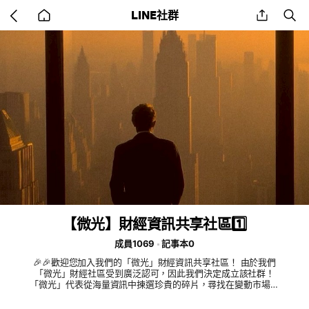
Go
share
se
LINE社群
back
to
home
【微光】財經資訊共享社區1️⃣
成員1069
記事本0
🎉🎉歡迎您加入我們的「微光」財經資訊共享社區！ 由於我們
「微光」財經社區受到廣泛認可，因此我們決定成立該社群！
「微光」代表從海量資訊中揀選珍貴的碎片，尋找在變動市場中
那一抹指引的微光。這是一個專門為台灣股市投資者打造的交流
平台，無論你是新手還是有經驗的投資者，都能在這裡找到志同