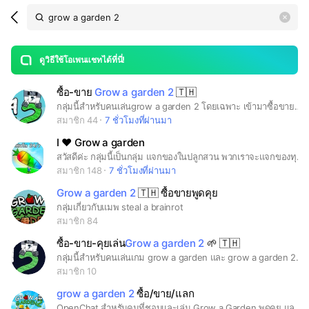
Search
search
LINE OPENCHAT
OpenChats
area
search
or
Back
rese
messages
ดูวิธีใช้โอเพนแชทได้ที่นี่!
guide
ซื้อ-ขาย
Grow a garden 2
🇹🇭
open
กลุ่มนี้สำหรับคนเล่นgrow a garden 2 โดยเฉพาะ เข้ามาซื้อขายพูดคุยกันได้🇹🇭
สมาชิก 44
7 ชั่วโมงที่ผ่านมา
I ♥️ Grow a garden
สวัสดีค่ะ กลุ่มนี้เป็นกลุ่ม แจกของในปลูกสวน พวกเราจะแจกของทุกๆวัน และสามารถ ซื้อ/ขาย/เทรด ของได้ แลกของได้ เข้ามาดูของที่แจกในโน้ตได้เลยค่ะ มี กฎ 5 ข้อ 1.ไม่บิด ใครบิดเตะ แบนในโรบอกให้ 2. ไม่18+ 3. ถ้าบิดมาเอาของจากแอดมิน เป็นของปลอบใจได้ 4. ถ้ามีอะไรมาขายช่วยบอกกันด้วย 5. มีปัญหาอื่นๆ แจ้งมาได้ เดี๋ยวช่วยเคลียร์ ขอบคุณค่ะ #grow a garden 🪴
สมาชิก 148
7 ชั่วโมงที่ผ่านมา
Grow a garden 2
🇹🇭 ซื้อขายพูดคุย
กลุ่มเกี่ยวกับแมพ steal a brainrot
สมาชิก 84
ซื้อ-ขาย-คุยเล่น
Grow a garden 2
🌱 🇹🇭
กลุ่มนี้สำหรับคนเล่นเกม grow a garden และ grow a garden 2 นะครับ เข้ามากันเยอะๆน้าาาา🇹🇭 🌱 #gag
สมาชิก 10
grow a garden 2
ซื้อ/ขาย/แลก
OpenChat สำหรับคนที่ชอบและเล่น Grow a Garden พูดคุย แลกเปลี่ยนเทคนิค อวดสวน แบ่งปันไอเดียการปลูกพืช และอัปเดตข่าวสารต่าง ๆ ของเกมร่วมกันอย่างเป็นกันเอง 🌻🍅🌿