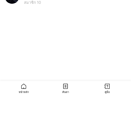
สมาชิก 10
หน้าหลัก
ค้นหา
คู่มือ
(Open
เกี่ยวกับโอเพนแชท
in
(Open
(Open
(Open
คู่มือผู้ใช้มือใหม่
คู่มือการใช้งานอย่างปลอดภัย
ข้อกำหนดการใช้บริการ
a
in
in
in
new