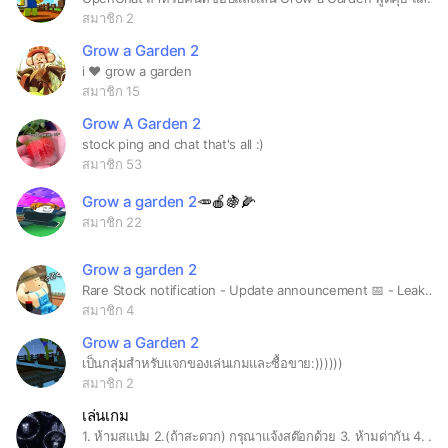
สมาชิก 2
Grow a Garden 2
i ♥️ grow a garden
สมาชิก 15
Grow A Garden 2
stock ping and chat that's all :)
สมาชิก 53
Grow a garden 2
🥕🍎🍇🌽
สมาชิก 22
Grow a garden 2
Rare Stock notification - Update announcement 📅 - Leaks⚠️ - Talk and Trade💱 - Steal N Scam are not allowed!🤑
สมาชิก 4
Grow a Garden 2
เป็นกลุ่มสำหรับแจกของเล่นเกมและซื้อขาย:))))))
สมาชิก 2
เล่นเกม
1. ห้ามสแปม 2.(ถ้าสะดวก) กรุณาแจ้งสต๊อกด้วย 3. ห้ามด่ากัน 4. ห้ามพูดคำหยาบ 5. ห้ามซื้อขายได้แค่เทรด 6. กลุ่มนี้คุยได้แค่grow a garden(คุยเรื่องอื่นนิดนึงได้) 7.ทุกคนควรจะมีโอกาสให้สามรอบในการทำผิด 8. ห้ามบีคนอื่น 9. ฟังคำสั่งของแอดมิน และบิวเด้อ 10. ช่วยกันแจ้งสต๊อกหน่อยพอดีผมไม่ค่อยมีเวลาเล่นเกม😔😔😔 แต่ว่าถ้าแจ้งได้ก็จะแจ้ง 11. แจ้งได้ตั้งแต่mithical-prismatic ทั้งร้านเมล็ดและร้านเกียร์ 12. ห้ามส่งคลิป 18+ 13. ห้ามส่งรูปภาพที่ไม่เกี่ยวกับโกอะการ์เด้น(ส่งนิดนึงได้) 14 ห้าม มี ชื่อหรือ รูปไม่ เหมาะสม