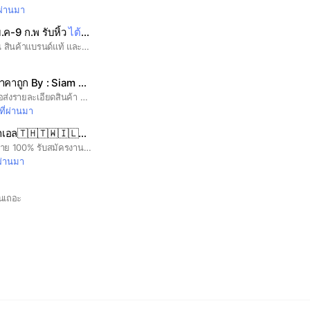
่ผ่านมา
ค-9 ก.พ รับหิ้ว
ไต้หวัน
🇹🇼by Ton
รับหิ้ว Pre Order ไต้หวัน สินค้าแบรนด์แท้ และของฝากเชียงใหม 🛍️🇹🇼🇹🇭
คาถูก By : Siam Thai 金泰 สยามไทย
โอเพดแชทนี้ สร้างขึ้นเพื่อส่งรายละเอียดสินค้า และจำหน่ายสินค้าไทยในไต้หวัน 📌 หากลูกค้าต้องการสั่งซื้อหรือสอบถามรายละเอียดเพิ่มเติมได้ที่ 👉 ID Line : @317uxfux https://lin.ee/rEqPuvN
ที่ผ่านมา
🇭🇹🇼🇮🇱คุณแอมป์บิ๊กวัน061-9503293
งานต่างประเทศถูกกฎหมาย 100% รับสมัครงานไทยไต้หวัน อิสราเอล🇹🇭🇹🇼🇮🇱 ✅พร้อมดูแลทุกขั้นตอนค่ะ โดยเจ้าหน้าที่สรรรหามืออาชีพ #ผ่านกรมแรงงาน จัดส่งโดยบริษัทจัดหางานเอส.พี.ที.บิ๊กวัน อินเตอร์เนชั่นแนล จำกัด 📞ติดต่อสมัครงาน โทร:063-5217416/061-9503293 แอมป์ บิ๊กวัน
่ผ่านมา
ันเถอะ