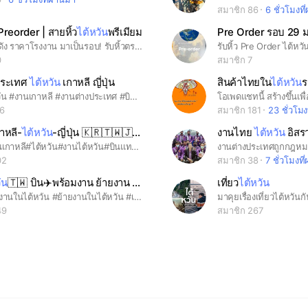
สมาชิก 86
6 ชั่วโมงที
reorder | สายหิ้ว
ไต้หวัน
พรีเมียม
Pre Order รอบ 29 ม.
🔥 แบรนด์ดัง ราคาโรงงาน มาเป็นรอบ! รับหิ้วตรงจากไต้หวัน 🇹🇼 ไม่ผ่านคนกลาง 🛒 ฝากซื้อได้ทุกอย่าง ตั้งแต่ของกิน เครื่องสำอาง ของใช้ ยันสินค้าหายาก 📦 อัปเดตทุกขั้นตอน ส่งจริง มีรอบชัดเจน ใครรอของราคาดี ต้องไม่พลาดกลุ่มนี้!
0
สมาชิก 7
ประเทศ
ไต้หวัน
เกาหลี ญี่ปุ่น
สินค้าไทยใน
ไต้หวัน
รา
#งานไต้หวัน #งานเกาหลี #งานต่างประเทศ #บินไต้หวัน
76
สมาชิก 181
23 ชั่วโมง
าหลี-
ไต้หวัน
-ญี่ปุ่น 🇰🇷🇹🇼🇯🇵 KK
งานไทย
ไต้หวัน
อิสราเอล🇹
#บินทำงานเกาหลี#ไต้หวัน#งานไต้หวัน#บินแทคไต้หวัน#บินสดไต้หวัน #บินแทคเกาหลี#บินฟรีเกาหลี#ทำงานเกาหลี#งานสวน#โรงงาน#ญี่ปุ่น#ฮ่องกง#ญี่ปุ่น#มาเลเซีย#สิงคโปร์#ย้ายงานในเกาหลี#ย้ายงานในไต้หวัน#uวด#massage
02
สมาชิก 38
7 ชั่วโมงที
ัน
🇹🇼 บิน✈️พร้อมงาน ย้ายงาน ทักครับ
เที่ยว
ไต้หวัน
#บินพร้อมงานในไต้หวัน #ย้ายงานในไต้หวัน #เกาหลี #ต่างประเทศ #งานเกาหลี #งานต่างประเทศ #หางาน #สมัครงาน #K-ETA บินฟรี #งานสวน #งานนวด #งานโรงงาน #งานโรงแรม #งานไต้หวัน #บินราคาถูก #บินต่าวประเทศ #งานสวนไต้หวัน #ผีน้อยไต้หวัน
มาคุยเรื่องเที่ยวไต้หวันก
49
สมาชิก 267