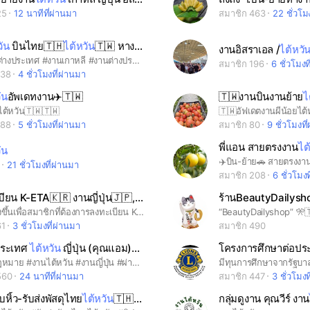
25
12 นาทีที่ผ่านมา
สมาชิก 463
22 ชั่วโม
วัน
บินไทย🇹🇭
ไต้หวัน
🇹🇼 หางาน ย้ายงาน
งานอิสราเอล /
ไต้หวั
#เกาหลี #ต่างประเทศ #งานเกาหลี #งานต่างประเทศ #หางาน #สมัครงาน #K-ETA บินฟรี #งานสวน #งานนวด #งานโรงงาน #งานโรงแรม #งานไต้หวัน #ทำงานไต้หวัน #หางานไต้หวัน
สมาชิก 196
6 ชั่วโมงท
638
4 ชั่วโมงที่ผ่านมา
ัน
อัพเดทงาน✈️🇹🇼
🇹🇼งานบินงานย้าย
ไ
ไต้หวัน🇹🇼🇹🇼
🇹🇼อัฟเดตงานผีน้อยไต้
288
5 ชั่วโมงที่ผ่านมา
สมาชิก 80
9 ชั่วโมงที
พี่แอน สายตรงงาน
ไต
ัน
✈️บิน-ย้าย🚗 สายตรงงา
1
21 ชั่วโมงที่ผ่านมา
สมาชิก 208
6 ชั่วโมง
รับลงทะเบียน K-ETA🇰🇷 งานญี่ปุ่น🇯🇵,งาน
ไต้หวัน
🇹🇼
กลุ่มนี้สร้างขึ้นเพื่อสมาชิกที่ต้องการลงทะเบียน K-ETA🇰🇷 และแก้งานเท่านั้น
61
3 ชั่วโมงที่ผ่านมา
สมาชิก 490
ประเทศ
ไต้หวัน
ญี่ปุ่น (คุณแอม)🇹🇼🇯🇵0655154155
โครงการศึกษาต่อปร
#งานถูกกฎหมาย #งานไต้หวัน #งานญี่ปุ่น #ผ่านตม. #ทำเอกสารผ่านกรมแรงงาน #ค่าเดินทางสด-ผ่อน #ปรึกษาฟรี#เจ้าหน้าที่ดูแลทุกขั้นตอน #เลือกงานเลือกเขตได้
560
24 นาทีที่ผ่านมา
สมาชิก 447
3 ชั่วโมงท
ับหิ้ว-รับส่งพัสดุไทย
ไต้หวัน
🇹🇭🇹🇼
กลุ่มดูงาน คุณวีร์ งาน