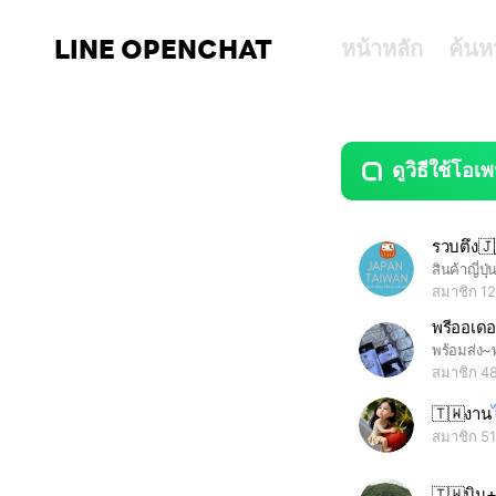
LINE OPENCHAT
หน้าหลัก
ค้นห
ดูวิธีใช้โอเพ
guide
open
รวบตึง🇯
สมาชิก 1
พรีออเดอร
พร้อมส่ง~
สมาชิก 4
🇹🇼งาน
สมาชิก 5
🇹🇼บิน+