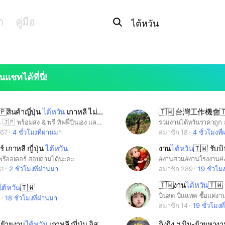
Search
OpenChats
search
า
คู่มือ
or
area
messages
search
นแชทได้ที่นี่!
สินค้าญี่ปุ่น
ไต้หวัน
เกาหลี ไม่มีย้ายกลุ่ม
🇹🇼 台灣工作機會🇹
สินค้าญี่ปุ่น 🇯🇵 พร้อมส่ง & พรี ทิฟฟี่บินเอง และ รอบบินกลับไทยถี่ทุกสัปดาห์จากทีมงาน 🇹🇼ไต้หวัน🇭🇰ฮ่องกง 🇰🇷เกาหลี 🇺🇸 เมกา 🇫🇷ฝรั่งเศส 🇬🇧 อังกฤษ ของหายากแค่ไหน ทิฟฟี่ก็หาได้ 🤩 Line : @chu.chu.kiss よろしくお願いします〜 🙇🏻‍♀️ ร้านชูชูคิส
267
4 ชั่วโมงที่ผ่านมา
สมาชิก 18
4 ชั่วโมงที
์ เกาหลี ญี่ปุ่น
ไต้หวัน
งาน
ไต้หวัน
🇹🇼 รับบิ
พรีออเดอร์ สอบถามได้นะคะ
81
2 ชั่วโมงที่ผ่านมา
สมาชิก 289
19 ชั่วโม
🇹🇼งาน
ไต้หวัน
🇹🇼 
ไต้หวัน
🇹🇼
1
18 ชั่วโมงที่ผ่านมา
สมาชิก 14
19 ชั่วโมงท
ย้ายงาน
ไต้หวัน
เกาหลี ญี่ปุ่น อิสราเอล Nook T
ถิงถิง ฯ.บิน-ย้ายหาง