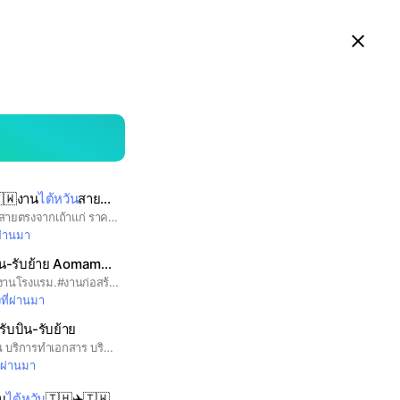
ดูในแอป LINE บนสมาร์ทโฟน
Close
searc
area
🇼งาน
ไต้หวัน
สายตรง
รวมงานไต้หวันราคาถูก สายตรงจากเถ้าแก่ ราคาหลักพัน สวน,โรงงาน,ก่อสร้าง,ฟาร์ม
่ผ่านมา
น-รับย้าย Aomam&Beer
#งานสวน#งานโรงงาน#งานโรงแรม.#งานก่อสร้าง.#งานทำความสะอาด #แม่บ้าน#เลี้ยงเด็ก&คนแก่ #งานต่างประเทศ #หางาน #สมัครงาน
งที่ผ่านมา
รับบิน-รับย้าย
บินสด บินแทค ซื้อแค่งาน บริการทำเอกสาร บริการพาเช็คอินสนามบิน และอื่นๆ
ี่ผ่านมา
าน
ไต้หวัน
🇹🇭✈️🇹🇼