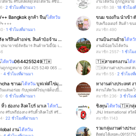
#รับหิ้วไทยไต้หวัน #รับส่งพัสดุไทยไต้หวัน #ชิปปิ้งไทยไต้หวัน #ของกินของอร่อยส่งไต้หวัน ❌ไม่ทำธุรกรรมทางไลน์ สั่งของซื้อของinboxเท่านั้นจ้า
งานไต้หวัน ถูกกฏหมาย ร
16
2 ชั่วโมงที่ผ่านมา
สมาชิก 38
18 ชั่วโมงท
++ Bangkok ลูกค้า จีน/
ไต้หวัน
UP++++
รับพรีออเดอร์ สินค้า ข
80
1 ชั่วโมงที่ผ่านมา
สมาชิก 490
Chikacafe พรีสินค้าอฟช. สินค้าป๋อจ้าน จีน/ญี่ปุ่น/
ไต้หวัน
งานบินงานย้าย
ไต้หวั
สินค้าด้อม ปรมาจารย์ลัทธิมาร สินค้าหวังอี้ป๋อ เซียวจ้าน ตุ๊กตา20cm รับกดสินค้าจีนอื่นๆ
งานผีน้อยในไต้หวัน
46
สมาชิก 2557
1 ชั่วโม
น
ไต้หวัน
0644255249🇹🇼
🇹🇼สายตรงงาน
ไต้ห
#งานไต้หวันถูกกฎหมาย 064 425 5249 065 049 6144
0
4 ชั่วโมงที่ผ่านมา
สมาชิก 55
2 ชั่วโมงที
incha ชานม
ไต้หวัน
บุฟเฟ่ต์ไข่มุก&ท็อปปิ้ง
หางานต่างประเทศ ง
ชานมไต้หวันแสนอร่อย กับบุฟเฟ่ต์ไข่มุก&ท็อปปิ้ง ตักไม่อั้น ในราคา 30฿
00
6 ชั่วโมงที่ผ่านมา
สมาชิก 236
3 ชั่วโมง
 หิ้ว ฮ่องกง สิงคโปร์ มาเล
ไต้หวัน
ญี่ปุ่น เกาหลี อังกฤษ
ชิงทุน
ไต้หวัน
🇹🇼กลุ
#รับหิ้วฮ่องกง #รับพรีฮ่องกง #รับหิ้วสิงคโปร์ #รับพรีสิงคโปร์ #รับหิ้วญี่ปุ่น #รับหิ้วเกาหลี #รับหิ้วอังกฤษ #รับหิ้วฝรั่งเศส #รับกดเว็บสิงคโปร์ #รับกดเว็บฮ่องกง #รับกดcarousellhk #รับกดเว็บcarousellsg #นัดรับสินค้าทั่วสิงคโปร์ #นัดรับสินค้าทั่วฮ่องกง #บริการขนส่งสินค้าต่างประเทศ #รับหิ้วสินค้าจากไทยไปต่างประเทศ #รับหิ้วสินค้าจากต่างประเทศ
14
22 ชั่วโมงที่ผ่านมา
สมาชิก 1143
รวมกลุ่มงานต่างประเ
lobal งาน
ไต้หวัน
ติดต่อได้เลยคะ0915171
0
6 ชั่วโมงที่ผ่านมา