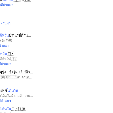
งที่ผ่านมา
น
ี่ผ่านมา
ต้หวัน
บ้านเรย์ด้าน🇹🇼
หวัน🇹🇼
่ผ่านมา
้หวัน
🇹🇼
นไต้หวัน🇹🇼
ที่ผ่านมา
ร้านBeautyDailyshop🇯🇵🇹🇼🇰🇷หิ้วญี่ปุ่น,
ไต้หวัน
,เกาหลี
“BeautyDailyshop” 🎌🇹🇼🇯🇵🇺🇸สินค้าไต้หวัน ญี่ปุ่น เกาหลี อเมริกา มีทั้งพร้อมส่งและพรีออเดอร์ตามรายการ เจ้าใหญ่เจ้าเก่ารับหิ้วมากว่า10ปี+ บินเองหิ้วเองของแท้ทุกชิ้น มีรอบบินซื้อของทุกเดือน✈️
ะเทศ
ไต้หวัน
มีทุนการศึกษาจากรัฐบาลไต้หวันช่วยเหลือ สามารถทำงานระหว่างเรียนได้
ี่ผ่านมา
ไต้หวัน
🇹🇼🇹🇭