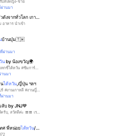
ับทั้งหญิง-ชาย
ี่ผ่านมา
ขนม ของกิน นำเข้า ตัวดังจากทั่วโลก เกาหลี ญี่ปุ่น
ไต้หวัน
นม อาหาร นำเข้า
น
บ้านบุ๋ม🇹🇼
งที่ผ่านมา
วัน
by น้องขวัญ🌍
🇹🇼#งานต่างประเทศ #แทกซี่ไต้หวัน #ซิมการ์ดไต้หวัน #บัตรเติมเงินไต้หวัน #แลกเงิน🌍#บินต่างประเทศ🌎#ไต้หวัน🇹🇼 #เกาหลี🇰🇷 #ญี่ปุ่น🇯🇵#จองตั๋วทั่วโลก #โรงแรม #ตั๋วโชว์ #ลงทะเบียน🌎🧳🛫
่ผ่านมา
าน
ไต้หวัน
,ญี่ปุ่น ฯลฯ
#งานไต้หวัน #งานสิงคโปร์ #งานเกาหลี #งานญี่ปุ่น #งานอิสราเอล #งานUAEอาหรับ #งานต่างประเทศถูกกฎหมาย
ที่ผ่านมา
่มลับ by JNJ💙
JNJ International สวัสดีครับ, สวัสดีค่ะ 〓〓 เราเป็นผู้ให้คำแนะนำและรับดำเนินการสมัครและขอทุนเรียนต่อไต้หวันมานานกว่า4ปี - บริการสมัครเรียนภาษาจีนระยะสั้น/ระยะยาว - บริการสมัครเรียนต่อระดับปริญญาตรี-โท-เอก (ไม่จำกัดมหาวิทยาลัย) - บริการสมัครทุนทุกประเภท - บริการรับทำวีซ่า/ประทับตราเอกสารและอื่นๆ ☎️092 414 6166 (เฉพาะวันจันทร์-ศุกร์ 10.00-18.00) นอกเวลากรุณาติดต่อทางไลน์นะครับ 〓ปรึกษาที่ออฟฟิศ JNJ SPACES จามจุรีแสควร์ ชั้น 24 (จองคิวล่วงหน้า1วัน) ขอบคุณที่ติดต่อและติดตามกันนะครับ 〓
ทศ พี่หน่อย
ไต้หวัน
/อิสราเอล🇳🇮🇳🇮🇼🇸🇼🇸
072