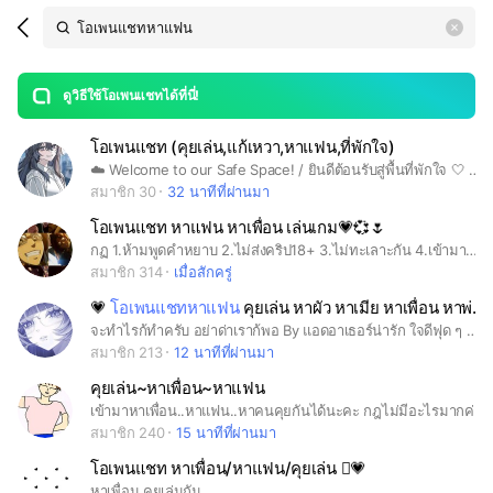
Search
search
LINE OPENCHAT
OpenChats
area
search
or
Back
rese
messages
ดูวิธีใช้โอเพนแชทได้ที่นี่!
guide
โอเพนแชท (คุยเล่น,แก้เหวา,หาแฟน,ที่พักใจ)
open
☁️ Welcome to our Safe Space! / ยินดีต้อนรับสู่พื้นที่พักใจ 🤍 กลุ่มนี้สร้างขึ้นเพื่อให้ทุกคนมีพื้นที่คุยเล่น ระบาย หรือแลกเปลี่ยนเรื่องราวกันอย่างสบายใจ เป็นกันเอง (TH/ENG are welcome!) 🚫 Rules: พื้นที่นี้ "ปราศจากการกลั่นแกล้ง" (Zero Tolerance for Bullying) ขอความร่วมมือทุกคนให้เกียรติกัน ไม่เหยียด ไม่ใช้คำหยาบคายรุนแรง หรือตัดสินผู้อื่น ใครเหนื่อยล้ามา แวะมาพักคุยกันตรงนี้นะครับ ✨ #คุยเล่น #แก้เหงา #หาเพื่ิอน #หาแฟน #ที่พักใจ #โอเพนแชท
สมาชิก 30
32 นาทีที่ผ่านมา
โอเพนแชท หาแฟน หาเพื่อน เล่นเกม💗💞🌷
กฏ 1.ห้ามพูดคำหยาบ 2.ไม่ส่งคริป18+ 3.ไม่ทะเลาะกัน 4.เข้ามาแล้วแนะนำตัวด้วย💞💗
สมาชิก 314
เมื่อสักครู่
💗
โอเพนแชทหาแฟน
คุยเล่น หาผัว หาเมีย หาเพื่อน หาพ่อแม่ 💗
จะทำไรก้ทำครับ อย่าด่าเราก้พอ By แอดอาเธอร์น่ารัก ใจดีฟุด ๆ ส่อง = เข้า * ไม่รับพ่กคนแก่ที่จ้องจะเล่นเด็ก !! *
สมาชิก 213
12 นาทีที่ผ่านมา
คุยเล่น~หาเพื่อน~หาแฟน
เข้ามาหาเพื่อน..หาแฟน..หาคนคุยกันได้นะคะ กฎไม่มีอะไรมากค่ะ 1-3ข้อค่ะ เข้าไปดูได้ในโอเพนแชทได้เลยย
สมาชิก 240
15 นาทีที่ผ่านมา
โอเพนแชท หาเพื่อน/หาแฟน/คุยเล่น 🫯💗
หาเพื่อน คุยเล่นกัน