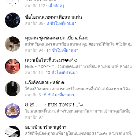
สมาชิก 122
เมื่อสักครู่
ชื่อโอเพนแชทหาเพื่อนหาแฟน
สมาชิก 69
3 ชั่วโมงที่ผ่านมา
คุยเล่น ชุมชนคนแปก เบียวอนิเมะ
#สำหรับคนเหงา #หาเพื่อน #หาคนคุย #อยากมีที่พักใจ #นั่งชิลคุยในโอเพนแชท หรือ #คุยเรื่องอนิเมะ และ #เบียว ไปด้วยกัน #แอดมินพร้อมแปกและเบียวด้วยคั้บ เอ๊ะ เอ~ กฎในการอยู่ร่วมกันนาค้าบ 1.คุยได้ทุกอย่าง เบียวได้เต็มที่ 2.ให้เกียรติกันด้วยน้า 3.พยายามไม่18+ แต่เรทได้นิดนึงนะคั้บ 4.หาเพื่อน หาพี่หาน้อง หาแฟน หาคนคุย ได้หมดครับ 5.ไม่ให้ซื้อขายนะครับ ถ้าซื้อขายต้องขออนุญาตแอดมินนะครับ 6.ชวนเล่นเกมได้ ปรึกษาได้หมดครับ ขอบคุณที่ปฏิบัติตามนะครับ ทางแอดมีดิสให้สิงด้วยน้า เข้าไปคุยกันได้เสมอ~~
สมาชิก 94
14 ชั่วโมงที่ผ่านมา
เหงาเมื่อไหร่ก็แวะมา❤️‍🩹☺️
Hello~ *🌻’•*~,” “ รวมพลคนเหงา หาเพื่อน หาแฟน หาพี่ หาน้อง คุยกันชิลๆ อนิเมะ เกม ได้หมดเยย เปิด ทอคบ่อย “ กลุ่มนี้พึ่งสร้าง เข้ามาคุยกันได้นะ เป็นกันเองmak mak ❗️รบกวนอ่านกฏและทำตามด้วยน้าา❗️ -รับคนที่อายุมากกว่า11ปีขึ้นไป -ห้าม ดัน,รัวแชท -ห้ามพูดคุยเรื่อง18+ หรือส่งรูปโป๊ -ห้ามส่งรูปน่ากลัวลงในกลุ่ม -ห้ามใช้คำหยาบคาย -ห้ามแชร์ลิ้งกลุ่มโอเพนแชทอื่น 📍เตือนครบ 3รอบ Byeเลยจร้าา
สมาชิก 14
10 ชั่วโมงที่ผ่านมา
แก๊งค์คนสวย+หล่อ🔥
ให้มง30คนแรก สามารถแชร์โอเพนแชทอื่นได้แต่ ต้อง หยาบได้แต่ต้องกับคนที่สนิทเท่านั้น หาแฟน+เพื่อน+คนคุย ได้ ช่วยหาคนเข้าด้วยน้า
สมาชิก 5
5 ชั่วโมงที่ผ่านมา
꒰꒰ 🧸﹒﹒﹕𝙵𝚄𝙽 𝚃𝙾𝚆𝙽 ! ‧₊˚⤾
โอเพนแชทนี้เหมาะสำหรับทุกเพศทุกวัย สามารถเข้ามาคุยกันเพื่อ หาเพื่อน หาแฟน หาครอบครัว หาพี่น้องได้ตามสบายเลย และอย่าลืมอ่านกฎให้ดีนะจ๊ะ #COMMUNITY #FUNTOWN #หาเพื่อน #หาแฟน #คุยเล่น
สมาชิก 97
อย่าเข้ามารำคาญจ้าา
สวัสดีพี่ๆน้องๆทุกคนที่มาดูโอเพนแชทของเรานะคะ สามารถหาเพื่อน/หาคนคุย/หาแฟน สามารถ ปรึกษาเรื่องอื่นๆที่ต้องการได้ค่ะ