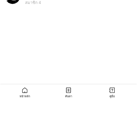
สมาชิก 4
หน้าหลัก
ค้นหา
คู่มือ
(Open
เกี่ยวกับโอเพนแชท
in
(Open
(Open
(Open
คู่มือผู้ใช้มือใหม่
คู่มือการใช้งานอย่างปลอดภัย
ข้อกำหนดการใช้บริการ
a
in
in
in
new