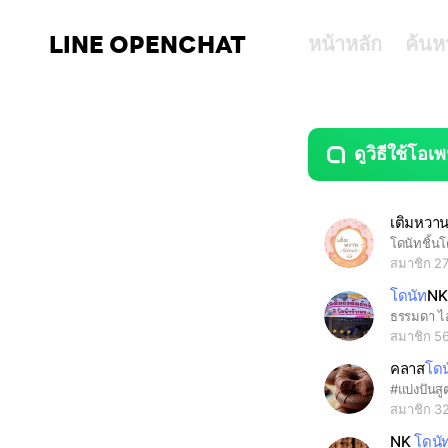
LINE OPENCHAT
หน้าหลัก
ค้นห
ดูวิธีใช้โอเพ
guide
open
เติมหวา
โดนัทชิ้น
สมาชิก 2
โดนัท
NK
สมาชิก 5
คลาส
โดน
#แบ่งปันส
สมาชิก 3
NK
โดนั