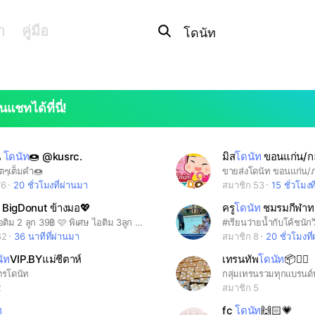
Search
OpenChats
search
า
คู่มือ
or
area
messages
search
นแชทได้ที่นี่!
น
โดนัท
🍩 @kusrc.
มิส
โดนัท
ขอนแก่น/กล
โตๆเต็มคำ🍩
76
20 ชั่วโมงที่ผ่านมา
สมาชิก 53
15 ชั่วโมงท
 BigDonut ข้างมอ💖
ครู
โดนัท
ชมรมกีฬาทา
ธรรมดา ไอติม 2 ลูก 39฿ 🩷 พิเศษ ไอติม 3ลูก 49฿ 💜
#เรียนว่ายน้ำกับโค้ชนั
62
36 นาทีที่ผ่านมา
สมาชิก 8
20 ชั่วโมงที
ัท
VIP.BYแม่ชีตาห์
เทรนทัพ
โดนัท
📦🙋‍♀️
ูตรโดนัท
กลุ่มเทรนรวมทุกแบรนด์​
2
สมาชิก 5
ท
fc
โดนัท
🙌🏻💗