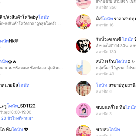
‼️ห้ามขาย ห้ามแจก ใช้ส.ต
9
สมาชิก 356
ีก/ส่งสินค้าโควิดby
โดนัท
มิส
โดนัท
ราคาส่งปทุ
ร้านขายปลีก-ส่งสินค้าโควิดราคาถูกสุดในตรัง นัดรับได้ค่ะ ส่งของทุกวัน รับส่งในนาม ร้านขายแมส ATK แอลกอฮอล์ และของใช้ทั่วไป #แมสkf #แมสจีน #แมสเด็ก #ทิชชู่ #โควิด #ATK #แอลกอฮอล์ล #สินค้าโควิด
สมาชิก 16
รับหิ้วเคเอฟซี
โดนัท
พ
ดนัท
Nk🤎
สั่งของได้ถึง14.30น. ส่งท
6
สมาชิก 130
ดนัท
🍩🔥
ส่งโปรร้าน
โดนัท
🌷✨
ใส่รูป ใส่ชื่อเล่น 🔥 พร้อมแคปชื่อเฟสลงกลุ่มต้วแทน 🍫🍩 ใส่น้ำลายในรูปที่ใช่ด้วยนะคะ
6
สมาชิก 49
ำหน่ายมิส
โดนัท
โดนัท
สาขาปทุมธานี
5
สมาชิก 6
_ครู
โดนัท
_SD1122
ขนมแดรี่โด ทีม
โดนั
 วันพุธ18:00-19:00
สมาชิก 3
23 ชั่วโมงที่ผ่านมา
โด ทีม
โดนัท
💖
ขายส่ง
โดนัท
สมาชิก 4