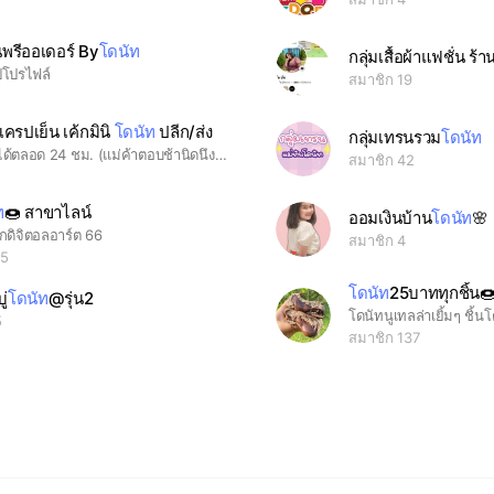
นพรีออเดอร์ By
โดนัท
กลุ่มเสื้อผ้าแฟชั่น ร้า
ปโปรไฟล์
สมาชิก 19
 เครปเย็น เค้กมินิ
โดนัท
ปลีก/ส่ง
กลุ่มเทรนรวม
โดนัท
ติดต่อสอบได้ตลอด 24 ชม. (แม่ค้าตอบช้านิดนึงนะคะ)
สมาชิก 42
6
ท
🍩 สาขาไลน์
ออมเงินบ้าน
โดนัท
🌸
กดิจิตอลอาร์ต 66
สมาชิก 4
05
โดนัท
25บาททุกชิ้น
ู่
โดนัท
@รุ่น2
โดนัทนูเทลล่าเยิ้มๆ ชิ้น
5
สมาชิก 137