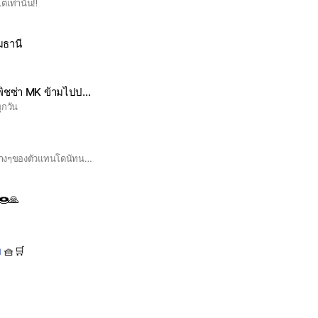
เท่านั้น‼️
มธานี
ิชซ่า MK ข้ามไปปอยเปต
ุกวัน
กลุ่มนี้เอาไว้ดูราคาโปรต่างๆของตัวแทนโดนัทนะคะ
🍩🙏
ท
🧺🛒