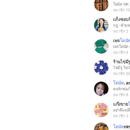
โดนัท NK 
สมาชิก 1
เเก็งชอบ
สมาชิก 2
เพจ
โดนั
เพจโดนัท เ
สมาชิก 4
ร้านไข่มีร
ไข่มีรู ไข่
สมาชิก 2
โดนัท
. a
คนรักช่องโ
สมาชิก 8
แก๊งขาย
สมาชิก 3
โดนัท
nk