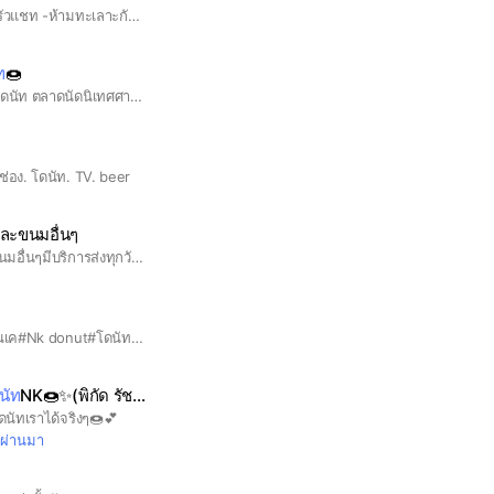
กฏของกลุ่มโดนัท -ห้ามรัวแชท -ห้ามทะเลาะกัน -ห้ามพุดคำหยาบ -ห้ามส่งรูปแนว18+!!! -ห้ามขอโรบัค -ห้ามขายของในกลุ่ม! ใครทำผิดบล็อกนะคะ🧁🗯
ท
🍩
โอเพ่นแชทไว้สำหรับสั่งโดนัท ตลาดนัดนิเทศศาสตร์งับ
นช่อง. โดนัท. TV. beer
ละขนมอื่นๆ
Nkโดนัท เครปเย็นและขนมอื่นๆมีบริการส่งทุกวัน🍩🛵
#ขายส่งโดนัท#โดนัทเอ็นเค#Nk donut#โดนัทราคาถูก#ส่งทั่วประเทศ#มิโดนัท#Mizzdonut#donutnk#ขายส่งขนมปัง#ขนมปัง85#ขนมราคาส่ง#รับตัวแทนไม่ต้องสต็อค#เรทโรงงาน
นัท
NK🍩✨(พิกัด รัชดา)
โดนัทเราได้จริงๆ🍩💕
ี่ผ่านมา