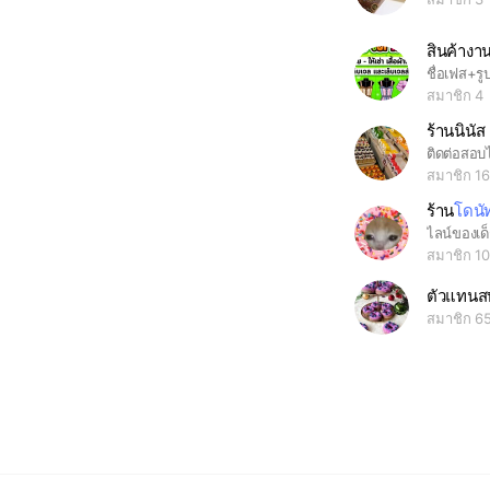
สินค้างา
ชื่อเฟส+รู
สมาชิก 4
ร้านนินัส
สมาชิก 1
ร้าน
โดนั
ไลน์ของเด็
สมาชิก 1
ตัวแทนสบ
สมาชิก 6