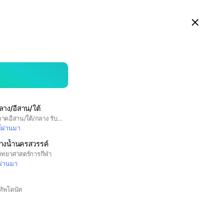
ดูในแอป LINE บนสมาร์ทโฟน
Close
searc
area
าง/อีสาน/ใต้
ขายส่งโดนัท ขอนแก่น/ภาคอีสาน/ใต้/กลาง รับไปขาย-แจก-ทำโรงทาน-วันเกิดค่ะ🤍
ี่ผ่านมา
งน้ำนครสวรรค์
กวิทยาศาสตร์การกีฬา
่ผ่านมา
ทัพโดนัท