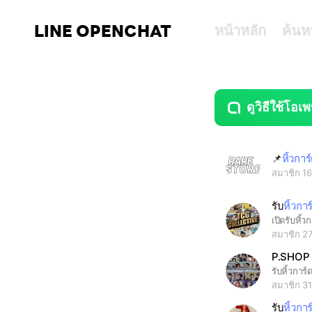
LINE OPENCHAT
หน้าหลัก
ค้นห
ดูวิธีใช้โอเพ
guide
open
📌
หิ้วการ
สมาชิก 1
รับ
หิ้วการ
สมาชิก 2
P.SHOP ❤
รับหิ้วการ
สมาชิก 3
รับ
หิ้วการ