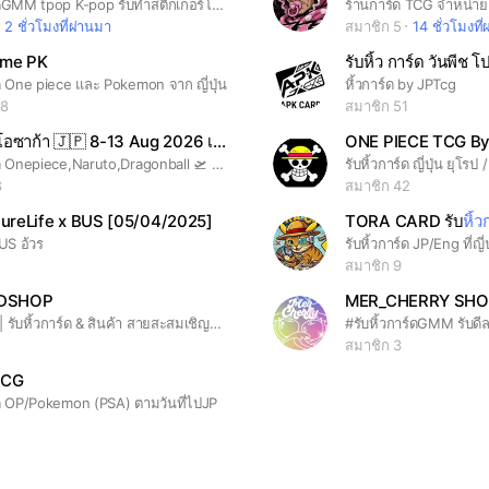
รับหิ้วการ์ดGMM tpop K-pop รับทำสติ๊กเกอร์โมชิไดคัทและอื่นๆ
2 ชั่วโมงที่ผ่านมา
สมาชิก 5
14 ชั่วโมงที
ame PK
รับหิ้ว การ์ด วันพีช 
์ด One piece และ Pokemon จาก ญี่ปุ่น
หิ้วการ์ด by JPTcg
18
สมาชิก 51
หิ้วญี่ปุ่น โอซาก้า 🇯🇵 8-13 Aug 2026 เรทดีรับของได้ทันทีหลังบิน ⛩️
ONE PIECE TCG By
รับหิ้วการ์ด Onepiece,Naruto,Dragonball 🛫 รอบบิน 8-13 August 🗼 ++ ของอื่นๆหาให้ได้ครับ ขนม รองเท้า on,Salamon, ของใช้อื่นๆ ของสะสม เรทราคาไม่แพงครับ รับของได้เลยหิ้วกลับเอง #หิ้วญี่ปุ่น #รับหิ้วของญี่ปุ่น #onepiece #naruto #dragonball #ของสะสมญี่ปุ่น #ขนมญี่ปุ่น #ของใช้ญี่ปุ่น #osaka #japan #วันพีช #นารุโต๊ะ #หิ้วการ์ด #โมเดลญี่ปุ่น #oncloud #Salomon #flowermountain #รองเท้าญี่ปุ่น #เที่ยวญี่ปุ่น #shopping #ของน่าซื้อญี่ปุ่น
8
สมาชิก 42
PureLife x BUS [05/04/2025]
TORA CARD รับ
หิ้ว
BUS อ้วร
0
สมาชิก 9
EDSHOP
MER_CHERRY SH
​ICEFIXED | รับหิ้วการ์ด & สินค้า สายสะสมเชิญทางนี้ ✨ รับหิ้วการ์ด Pokémon / One Piece และการ์ดสะสมต่างๆ รวมถึงสินค้าแบรนด์สตรีท และเครื่องสำอาง ✅ รับหิ้ว Pack / Box / Single ✅ เช็คสภาพก่อนส่งทุกใบ ✅ ดูแลสินค้าเหมือนของตัวเอง ✅ มั่นใจได้ ของแท้ 100% ทักสอบถามได้เลยครับ 📩
#รับหิ้วการ์ดGMM รับด
สมาชิก 3
TCG
ร์ด OP/Pokemon (PSA) ตามวันที่ไปJP