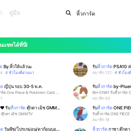
Search
OpenChats
search
า
คู่มือ
or
area
messages
search
นแชทได้ที่นี่!
์ด
By.หิ้วให้แล้วนะ
รับ
หิ้วการ์ด
PSA10 ส่ง
64
4 ชั่วโมงที่ผ่านมา
สมาชิก 122
4 ชั่วโมงท
์ด
ญี่ปุ่น รอบ 30-5 พ.ค.
รับ
หิ้วการ์ด
by-Plue
เปิดรับหิ้วการ์ด One Piece & Pokémon Card Game จากญี่ปุ่น เรทราคา: 0.20 บาท/เยน ไทม์ไลน์การเดินทาง & รอบสั่งของ: โอซาก้า: 18 - 20 มี.ค. โตเกียว: 21 - 24 มี.ค. ส่ง/นัดรับของ: กทม. 25 มี.ค.
71
สมาชิก 83
️ รับ
หิ้วการ์ด
ตุ๊กตา เมิช GMMTV
รับ
หิ้วการ์ด
ONE PIECE
์ด ตุ๊กตา เมิช GMMTV
1
สมาชิก 18
์ด
วันพีช/โปรเกม่อน/ดาก้อนบอล/นารูโตะ/บลีท
หิ้วการ์ด
กาชา ตุ๊กตา 