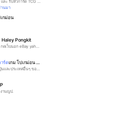
ร้านการ์ด TCG จำหน่าย และ รับหิ้วการ์ด TCG จากญี่ปุ่น
่ผ่านมา
โปเกม่อน
 Haley Pongkit
รับหิ้วการ์ด ญี่ปุ่น ยุโรป / กดเว็บนอก eBay yahoo snkr mercari amazon
การ์ด
เกม โปเกม่อน วันพีช อื่นๆ
รับหิ้วการ์ด JP/Eng ที่ญี่ปุ่นและประเทศอื่นๆ ของแท้100% จากต่างประเทศ✅
OP
ีลงานญป.