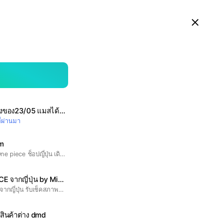
ดูในแอป LINE บนสมาร์ทโฟน
Close
searc
area
ของ23/05 แมสได้ค่า
ี่ผ่านมา
m
BH-01941 รับหิ้วการ์ด One piece ช็อปญี่ปุ่น เดินย่าน akihabara วันที่ 29,1,2 เม.ย.-พ.ค. เรท PSA 0.21 ใบ Raw 0.22 โอนบัญชีธนาคาร กรุงไทย ธนริศย์ กุลวัฒน์จิรพล 9897988025 เท่านั้น
 จากญี่ปุ่น by Mick
รับหิ้วการ์ด ONE PIECE จากญี่ปุ่น รับเช็คสภาพการ์ดคร่าวๆโดยพ่อค้า
สินค้าต่าง dmd