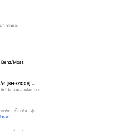
าม่า กราบ🙇
 Benz/Moss
จ [BH-01008] 😄🙏🏻
e #riftbound #pokemon
- Community การ์ด - หาการ์ด - หิ้วการ์ด - จุ่มการ์ด
่ผ่านมา