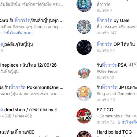
รับหิ้ว0.25เริ่มต้นที่1ชิ้น #รับหิ้วการ์ดวันพีช #รับหิ้วการ์ด #รับหิ้วการ์ดญี่ปุ่น #รับหิ้วการ์ดวันพีช #รับหิ้วโปเกมอนการ์ด #รับหิ้วการ์ดดราก้อนบอล #รับหิ้วการ์ดนารูโตะ #รับพรีออเดอร์การ์ด #พรีการ์ดญี่ปุ่น #หิ้วบูสเตอร์ญี่ปุ่น #รับกดการ์ดญี่ปุ่น #นำเข้าการ์ดแท้ #การ์ดสะสมญี่ปุ่น #ร้านรับหิ้วการ์ด #สายสะสมการ์ด #การ์ดหายากญี่ปุ่น #เปิดบ็อกซ์การ์ด #กล่องสุ่มการ์ด #ตลาดการ์ดสะสม #การ์ดอนิเมะแท้ #สายล่าการ์ดหายาก
หิ้วการ์ด
สมาชิก 7
ard รับ
หิ้วการ์ด
/สินค้าญี่ปุ่นทุกชนิด
หิ้วการ์ด
by Gale
#บินเกือบทุกเดือน #เรทถูกสุดๆ #conan #onepiece #pokemon #gundam #unionarena #ทุกๆอย่างที่อยู่ญี่ปุ่น
หิ้วการ์ดเฉพาะกิจ งดดร
4
1 ชั่วโมงที่ผ่านมา
สมาชิก 147
์ด
jp&อื่นๆในญี่ปุ่น
หิ้วการ์ด
OP ไต้หวัน
00
สมาชิก 27
Onepiece กลับไทย 12/06/26
รับ
หิ้วการ์ด
PSA 🇯
วันพีชญี่ปุ่น
#One Piece
7
สมาชิก 12
s รับ
หิ้วการ์ด
Pokemon&One Piece จากญี่ปุ่น
รับ
หิ้วการ์ด
JP เฉพาะกิ
#รับหิ้วการ์ดจากญี่ปุ่น สอบถามเรท,เช็คราคาการ์ดได้
#tcg #card #onepiec
1
สมาชิก 23
์ด
dmd shop / กาชาปอง by จอนอ
EZ TCG
ว +30฿ / ค่าส่ง 45฿
สมาชิก 72
6 ชั่วโมงที
วและทำสติ๊กเกอร์👈🏻
Hard boiled TCG