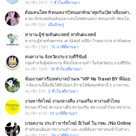
สมาชิก 2972
1 ชั่วโมงที่ผ่านมา
ด้อมคนโสด🥂คนเหงา🥺คนอกหักมาคุยกัน🧐หาเพื่อนหาแฟนหาคนคุย🧐
อาณาจักรแห่งห้องลับเฉพาะคนโสด#คนเหงา #คนอกหัก #คนโดนเท #คนโดนทิ้ง#หาแฟน#หาคนคุย#ฟังเพลงเพราะๆ#หามิตรภาพ#วัยทำงาน #คนเฮฮา #มาคุยกัน#คนโสด#คนเหงา#ฟอลมาฟอลกลับ#ติดตามมาติดตามกลับ#สมาคนโอเพ่นแชท # เป็นกำลังใจให้กัน ❤️เข้ามาคุยกัน #ฟังเพลงเพราะๆ
สมาชิก 154
เมื่อสักครู่
หางาน ผู้ช่วยทันตแพทย์ หาทันตแพทย์
หางาน ผู้ช่วยทันตกรรม เคาน์เตอร์ คลินิก โรงพยาบาล หาทันตแพทย์ หมอฟัน ทำฟัน ทันตแพทย์ ผู้ช่วยทันตแพทย์ ผู้ช่วยพยาพบาล หาคนทำงาน หาผู้ช่วยทันตแพทย์ หาทันตแพทย์
สมาชิก 2383
10 นาทีที่ผ่านมา
คนหางาน จังหวัดประจวบคีรีขันธ์
กลุ่มสำหรับผู้สมัครงาน ที่สนใจหางานทำ ในจังหวัดประจวบคีรีขันธ์ #จัดหางานจังหวัดประจวบคีรีขันธ์
สมาชิก 1599
19 ชั่วโมงที่ผ่านมา
ห้องงานท่าเรือเทศบาลบ้านเพ "VIP Ns Travel BY พี่น้อย+ป๊าทิ้ง
📌ห้องงานนี้ตั้งเพื่อให้พี่ๆน้องๆ มีรายได้พิเศษ(💸ค่าน้ำ) จากการแนะนำลูกค้า ดังนี้ 1.ค่าน้ำจากการเหมาเรือสปีดโบ้ท 2.ค่าน้ำแพคเกตดำน้ำดูประการัง 3.ค่าน้ำจากบ้านพักบนเกาะเสม็ด 4.ค่าน้ำแพคเกตเช่าเจ็ทสกี โดย 📍บจก.vip ns travel โดยเจ๊น้อย กับ พี่ทิ้ง เจ้าของโต๊ะมาเองจดทะเบียนถูกต้องประสบการณ์นานกว่า 15 ปี โดนคนบ้านเพ ไม่มีการเอาเปรียบลูกค้าและผู้แนะนำ ราคากลางยุติธรรม ขายแพคเกจไม่ทิ้งลูกค้าลอยแพ ให้มีเรื่องเสียหายหรือฟ้องร้องกัน แบบเจ้าอื่น เราต้องเป็นเจ้าบ้านที่ดี ไม่ทำนาบนหลังคน ไม่เอาเปรียบนักท่องเที่ยวให้เสียชื่อเสีย ร่วมสร้างสรรค์สังคมดีด้วย จะได้มีงานที่ยังยืน **หมายเหตุ หากพี่ Driver ท่านใดนำลูกค้ามาส่งแล้วต้องการงาน สามารถมาลงคิวงานได้ ขั้นตอนมีดังนี้ 1.แจ้งรายละเอียดก่อนเข้าที่ท่าเรือเทศบาลบ้านเพ ..เลขทะเบียนรถยนต์, รถยี่ห้อ ,รุ่นรถ ,เบอร์โทรกลับ **หลังจากนั้นเมื่อมาถึงจะน้องๆเดินไปรับลูกค้าที่รถของพี่ๆเอง เมื่อลูกค้าที่พี่ๆนำมาส่งเลือกแพคเกจแล้วสรุปว่ามีการจองอะไรบ้าง ทางทีม Vip จะแจ้งกลับไปค่าพี่ๆจะได้ค่าน้ำเท่าไหร่ และโอนเงินพี่ๆภายในวันนั้น หากพี่มีข้อสงสัยหรือมีคำถามสามารถเดินมาหาที่เคาเตอร์ท่าเรือเทศบาลได้ ถามหาโต๊ะ VIP เจ๊น้อยได้เลย หรือจะทักมาทางไลน์ก็ได้ #ท่องเที่ยวเกาะเสม็ด #หาดทรายแก้ว #เกาะเสม็ด #ดำน้ำเกาะกุฏี #ดำน้ำเกาะเสม็ด #เรือเร็วเกาะเสม็ด #ไข่มุกตะวันออก #เสม็ดอินเลิฟ #samedinlove #ทริปเกาะเสม็ด #หาดสวรรค์
สมาชิก 519
2 ชั่วโมงที่ผ่านมา
งานพาร์ทไทม์ งานกลางคืน งานเสริม หางานทั่วไทย
#งานพาร์ไทม์ #งานกลางคืน #งานเสริม #หางานทั่วไทย #หางาน #หางานทำเสาร์อาทิตย์ #หางานทำหลังเลิกงาน #งานพิเศษ
สมาชิก 4174
10 นาทีที่ผ่านมา
บรอดงาน ประจำ พาร์ทไทม์ อีเว้นท์ ใน กทม. /No Online
สำหรับคนต้องการหางานทำ และ คนที่ต้องการหาคนเข้าไปทำงาน ประจำ พาร์ทไทม์ อีเว้นท์ และอื่นๆ /No Online นะจ๊ะ
สมาชิก 3792
39 นาทีที่ผ่านมา