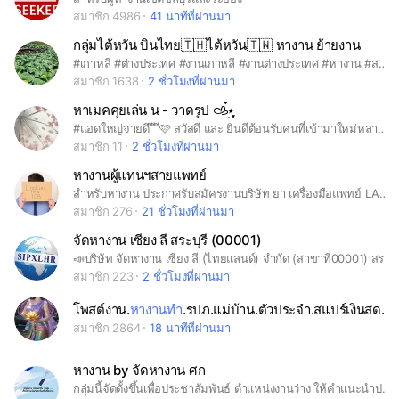
สมาชิก 4986
41 นาทีที่ผ่านมา
กลุ่มไต้หวัน บินไทย🇹🇭ไต้หวัน🇹🇼 หางาน ย้ายงาน
#เกาหลี #ต่างประเทศ #งานเกาหลี #งานต่างประเทศ #หางาน #สมัครงาน #K-ETA บินฟรี #งานสวน #งานนวด #งานโรงงาน #งานโรงแรม #งานไต้หวัน #ทำงานไต้หวัน #หางานไต้หวัน
สมาชิก 1638
2 ชั่วโมงที่ผ่านมา
หาเมคคุยเล่น น - วาดรูป 𐚁๋࣭⭑ֶָ֢
#แอดใหญ่จายดี ี ี ี🩷 สวัสดี และ ยินดีต้อนรับคนที่เข้ามาใหม่หลายๆคนนะคะ 🫶 เข้ามาแล้วแนะตัวในโน้ตได้เลยค่า แอดเฟรนลี่นะคะ คุยแบบเป็นกันเองได้เลย สามารถแจ้ง - รีพอร์ต คนที่ก่อกวนและสแปมหรือสร้างปัญหาได้ทันทีเลยค่ะ ! กฏ - แปะงานวาดได้ตามสบาย ติชม กันได้นะคะ - คุยเล่นกันแบบเป็นกันเองงดหยาบคายถ้าไม่สนิท - งดทะเลาะกันวิวาทกันในกลุมหรือสร้างความรบกวนให้แก่ผู้อื่นนะคะ 🙅‍♀️ ครั้งที่ 1 (✰) ตักเตือนกันเล็กน้อยค่ะ ครั้งที่ 2 (✩) ตักเตือนครั้งที่สองจะเข้มงวดกว่านี้นะคะ :) ครั้งที่ 3 (★) = 🪽+บล็อค ค่ะ - งดเครมงานของผู้อื่นโดยไม่ได้รับอนุญาตทุกกรณีค่ะ! - ห้ามสแปมหรือส่งจดหมายลูกโซ่นะคะ >:( - งดแชร์ลิ้งการพนันทุกลิ้งค์ (ฝ่าฝืนจะโดนเตะทันที)❌❌ -หาเมคหาแฟนระบายอารมณ์หาเพื่อนวาดรูปทำได้หมดเลยค่ะขอแค่อย่า แปะงาน18+ หรือติดเหลดมากเกินไปเท่านั้นค่ะ ขอให้ทุกคนทำตามแต่เคารพกฏกันด้วยน้าา #92 mu krubb | | | | | | | 🪽 ㅇㅅㅇ
สมาชิก 11
2 ชั่วโมงที่ผ่านมา
หางานผู้แทนฯสายแพทย์
สำหรับหางาน ประกาศรับสมัครงานบริษัท ยา เครื่องมือแพทย์ LAB dental อาหารการแพทย์ ฯลฯ โปรดใช้วิจารณญาณในการติดต่อทางผู้จัดทำไม่มีส่วนเกี่ยวข้องกับการรับสมัครใดๆทั้งสิ้น
สมาชิก 276
21 ชั่วโมงที่ผ่านมา
จัดหางาน เซียง ลี สระบุรี (00001)
📣บริษัท จัดหางาน เซียง ลี (ไทยแลนด์) จำกัด (สาขาที่00001) สรรหาบุคลากรเข้าทำงานเปิดรับสมัครพนักงานจำนวนมาก หลายอัตรา
สมาชิก 223
2 ชั่วโมงที่ผ่านมา
โพสต์งาน.
หางานทำ
.รปภ.แม่บ้าน.ตัวประจำ.สแปร์เงินสด.ทั่วประเทศ
สมาชิก 2864
18 นาทีที่ผ่านมา
หางาน by จัดหางาน ศก
กลุ่มนี้จัดตั้งขึ้นเพื่อประชาสัมพันธ์ ตำแหน่งงานว่าง ให้คำแนะนำปรึกษาเรื่องการหางาน ให้แก่ผู้ว่างงาน ประชาชนทั่วไปที่ต้องการทำงาน มีรายได้