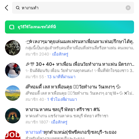
Search
search
LINE OPENCHAT
OpenChats
area
search
or
Back
rese
messages
ดูวิธีใช้โอเพนแชทได้ที่นี่!
guide
⏤͟͟͞͞☆เหงาๆมาคุยเล่นเมคเฟรนหาเพื่อนหาแฟนปรึกษาได้ทุกเรื่อง 🎶👾💭
open
กลุ่มนี้เป็นกลุ่มสำหรับคนที่หาเพื่อนที่เฟรนลี่หรือหาแฟน คนเหงาและนอนดึก💘หรือคนคุยดามใจ😋 เป็นกลุ่มง่ายๆ(มีกฎเล็กน้อย)เข้าได้ไม่จำกัดอายุคุยกัน แบบเพื่อน,พี่,น้อง,หรือครอบครัว💖 กลุ่มเราเป็นกลุ่มง่ายๆมีข้อตกลง กรุณารักษามารยาทและระวังคำพูด/การกระทำ ยังไงก็ขอบคุณที่มาเป็นสมาชิกกลุ่มเรานะคะ ข้องใจอะไรสามารถสอบถามแอดมินกลุ่มได้ ✧༺♥ยินดีต้อนรับทุกคน♥༻✧ ° 。 ° ˛˚˛ * _Π_____*。*˚ ˚ ˛ •˛•˚ */______/~＼。˚ ˚ ˛ ˚ ˛ •˛• ˚ ｜ 田田 ｜門｜ #หาเพื่อนหาแฟน#คนนอนดึกมีเพื่อนคุย#สายโอตาคุ#มังงะ#มังฮวา#นิยาย#สาววาย#ดารา#หนัง#ซีรีย์#ภาพยนต์#อนิเมะ#แอนิเมชั่น#fyp#ห้องแชร์#ไม่มีกฎ#ร้องเพลง#ไลฟ์ทอล์ก#มีม#เม้ามอย์#คุยเล่นคุยสนุก#มิตรภาพลาบก้อย#แลกเปลี่ยนความรู้#แลกเปลี่ยนความคิดเห็นความสนใจ#หาคนระบายความเศร้าความทุกข์ใจ#แลกเปลี่ยนไอดีไลน์#แลกฟอลไอจี,เฟสแลกอื่นๆ#หาเพื่อนไปเที่ยว#คุยได้ทุกเรื่อง#ปรึกษาเรื่องชีวิตให้คำแนะนำดีๆ#เซฟโซน#เหงา#หาเพื่อน#พร้อมรับฟังปัญหา#อื่นๆ#คุยได้ทุกเรื่อง#หาเพื่อนเล่นเกมส์,ฟีฟาย,Rov,โรบอท..และอื่นๆ#นอนดึก#ฟีดหน่อยเถอะะ#มาเป็นเพื่อนกันได้นะ#เข้าได้ไม่จำกัดอายุ#อย่าปิดกั้นการมองเห็น#ฟีดหน่อย#fyp#หาเพื่อนเที่ยว#ดื่ม ดริ๊ง หางาน #ปรึกษาหารือกัน #ในกลุ่มไม่ได้มีแต่เด็กนะเฟ้ย!!!!
สมาชิก 2040
เมื่อสักครู่
🎉🎊 30+ 40+ หาเพื่อน เพื่อนวัยทำงาน หาแฟน มิตรภาพ🎊😁😁😊😊
​✨ ยินดีต้อนรับ เพื่อน วัยทำงานทุกคนค่ะ! ✨ ​พื้นที่พักใจของชาว 30+ 40+ 50+ มาล้อมวงพูดคุย เม้าท์มอย เรื่องกิน เรื่องเที่ยว หรือแชร์เรื่องราวในชีวิตประจำวัน แบบเฮฮาปาจิงโกะ เน้นมิตรภาพดีๆ สังคมน่าอยู่ ไม่ซีเรียส สาระมีบ้างไม่มีบ้างตามประสาคนคุยกันค่ะ 😉 ​🚫 กฎเหล็กของห้อง: งดการเมือง, ศาสนา, เรื่องลามก, การขายของทุกชนิด, รับงาน หรือหาค่าขนมเด็ดขาด หากพบเห็นแบนทันทีเพื่อรักษาบรรยากาศห้องนะคะ ​มาสร้างมิตรภาพดีๆ เริ่มต้นที่นี่ด้วยกันค่ะ! 🥂✨ ​#วัยทำงาน #เพื่อนคุย #หาแฟน #30+ #40+ #50+ #มิตรภาพ #เฮฮา #เม้าท์มอย #กินเที่ยว #สังคมวัยทำงาน #หาเพื่อนคุย #ไม่เอามิจฉาชีพ
สมาชิก 55
13 นาทีที่ผ่านมา
🌈ทอมดี้ เลส หาเพื่อนคุย 🏳️‍🌈วัยทำงาน วันเหงาๆ 💦
🌈ทอมดี้ เลส หาเพื่อนคุย 🏳️‍🌈วัยทำงาน วันเหงาๆ อายุ18+💦 ❌ไม่รับผู้ชายนะคะ❌
สมาชิก 40
1 ชั่วโมงที่ผ่านมา
หางาน หาคน ชลบุรี พัทยา ศรีราชา #%
หาคนทำงาน แชร์งานหาคน ชลบุรี พัทยา ศรีราชา
สมาชิก 1807
เมื่อสักครู่
หางานทำ
ทุกตำแหน่ง(ซัพซีคเกอร์)ชลบุรี-ระยอง
สำหรับผู้หางานเขตชลบุรีและระยอง