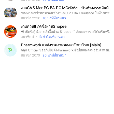
งานCVS Mer PC BA PG MCเชียร์ขายในห้างสรรพสินค้าทั่วประเทศ
ช่องทางแชร์งาน*หาคนทำงานMC PC BA Freelance ในห้างสรรพสินค้าทั่วประเทศ
สมาชิก 2230
10 นาทีที่ผ่านมา
งานด่วน‼️ กดซื้อผ่านShopee
📢 เปิดรับผู้ช่วยกดสั่งซื้อผ่าน Shopee กำลังมองหารายได้เสริมหรืออยากมีงานทำจากที่บ้าน? เราเปิดรับผู้ช่วยกดสั่งซื้อผ่านแอป Shopee ใช้งานง่าย ไม่ต้องมีประสบการณ์ ขอเพียงมีบัญชี Shopee ก็เริ่มได้ 💰 ค่าตอบแทน 20–300 บาท/ออเดอร์ (ขึ้นอยู่กับประเภทของออเดอร์) ✅ ไม่มีค่าสมัครหรือค่าใช้จ่ายในการเริ่มงาน ✅ ใช้งานผ่านแอป Shopee เท่านั้น ✅ มีที่อยู่สำหรับจัดส่งเป็นโกดังของร้าน ✅ สั่งซื้อแบบเก็บเงินปลายทาง (COD) เมื่อสินค้าถึงโกดัง เจ้าหน้าที่จะตรวจสอบสินค้า และดำเนินการโอนค่าตอบแทนตามเงื่อนไขที่กำหนด พร้อมแจ้งผลให้ทราบ 👨‍👩‍👧‍👦 เหมาะสำหรับผู้ที่ต้องการหารายได้เสริม เช่น แม่ลูกอ่อน คนว่างงาน คนตกงาน พนักงานประจำ พนักงานบริษัท นักเรียน นักศึกษา หรือผู้ที่มีเวลาว่าง ⭐ แนะนำสมัคร Shopee VIP เพื่อรับสิทธิประโยชน์และส่วนลดเพิ่มเติม ซึ่งอาจช่วยเพิ่มโอกาสในการได้รับการพิจารณาออเดอร์จากทีมงาน
สมาชิก 41
13 ชั่วโมงที่ผ่านมา
Pharmwork แหล่งรวมงานของเภสัชกรไทย [Main]
กลุ่ม Official ของเว็บไซต์ Pharmwork ซึ่งเป็นแพลตฟอร์มสำหรับหางานเฉพาะวิชาชีพเภสัชกรรม ยินดีต้อนรับเภสัชกร นศ.เภสัช และผู้ประกอบการทุกท่านที่ต้องการลงประกาศงานในกลุ่ม (ลงประกาศฟรี) โดยทางกลุ่มมีแอนมินคอยดูแลและมีกฏระเบียบห้ามโพสงานอื่นที่ไม่เกี่ยวข้องกับวิชาชีพเภสัช แชร์โพสมั่วหรือหลอกลวง หรือลิงค์ไวรัส โดยเฉพาะการหาเภสัชแขวนป้าย หากพบเห็นจะทำการแบนออกจากกลุ่มทันที นอกจากนี้แอดมินอยากแนะนำให้สมาชิกในกลุ่มมาสมัครสมาชิกกับเว็บไซต์ Pharmwork เพื่อยกระดับความปลอดภัยในการหางานของวิชาชีพเภสัชกรรม เนื่องจากการลงทะเบียนผ่านเว็บไซต์จะสามารถคัดกรองผู้ใช้งานได้ดีกว่าในไลน์ openchat และกลุ่ม facebook รวมไปถึงมีฟังค์ชั่นในการค้นหางานที่ตรงใจได้ดีกว่าค่ะ (www.pharm-work.com ฝากประวัติ-ลงประกาศงานฟรี) เจ้าของกลุ่มไลน์ openchat pharmwork เป็นเภสัชกรและเป็นเจ้าของเว็บไซต์เองค่ะ
สมาชิก 2070
26 นาทีที่ผ่านมา