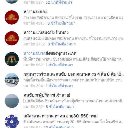
สมาชิก 587
52 นาทีที่ผ่านมา
หางานระยอง
#ระยอง #สมัครงาน #หางาน #โรงงาน #งานว่าง #หางานนิคม #งานซับ #ฝ่ายผลิต #QA #QC #ขับรถโฟล์คลิฟท์ #สโตร์ #แพ็คกิ้ง
สมาชิก 4915
3 ชั่วโมงที่ผ่านมา
หางาน แหลมฉบัง ปิ่นทอง
#แหลมฉบัง #ปิ่นทอง #สมัครงาน #หางาน #โรงงาน #งานว่าง #หางานนิคม #งานซับ #ฝ่ายผลิต #QA #QC #ขับรถโฟล์คลิฟท์ #สโตร์ #แพ็คกิ้ง
สมาชิก 2752
3 ชั่วโมงที่ผ่านมา
หางานขับรถ
ส่งของทุกประเภท
พื้นที่หางาน หาคน ขับรถส่งของ กระบะสี่ล้อ สี่ล้อจัมโบ้ หกล้อ ฯลฯ ทั้งประจำและรถร่วม อ่านกฎกลุ่มด้วย ในประกาศหน้าแชท โพสงานอื่นๆ หรือไม่เกี่ยวข้อง = แบนทันที (แอดมินอ่านตลอด) คนเข้าใหม่แจ้งจุดประสงค์ด้วยเข้ามาหาคน หรือหางาน
สมาชิก 562
1 ชั่วโมงที่ผ่านมา
กลุ่มหารถร่วมและคนขับ บจก.คณาผล รถ 4 ล้อ 6 ล้อ 10ล้อทั่วไทย
กลุ่มนี้สร้างขึ้นเพื่อหารถร่วมและพนักงานขับรถในกลุ่มบริษัท งานประจำ #หารถร่วม #หาขับรถ #คนขับ #หางาน #รถบรรทุก #รถห้องเย็น #รถตู้แห้ง #รถตู้บาน #รถ4ล้อ #งานหกล้อ #งานสิบล้อ #งานประจำ #งานร่วม #หางานขับรถ #รับรถร่วม
สมาชิก 394
1 ชั่วโมงที่ผ่านมา
คนขับรถผู้บริหาร(เจ้านาย)
🇹🇭ยินดีต้อนรับ พนักงานขับรถผู้บริหาร นายคนไทย,คนต่างชาติ(แอดมินขับนายญี่ปุ่น) ร่วมกันแชร์ข่าวสาร ข้อมูล เส้นทาง งานว่าง และปัญหาต่างๆกับการขับรถผู้บริหารเราอยู่กันแบบพี่น้องครับ ขอบคุณครับ🇹🇭 ผม หรั่ง ครับ ปล.ข่าวสารที่แอดมินแชร์ไป โดยเฉพาะการ "รับสมัครพนักงานขับรถนั้น""ผู้สมัคร"กรุณาติดต่อโดยตรงกับ"ผู้รับสมัคร"ใด้เลยครับตามรายละเอียดข้างต้น และกรุณาอ่านรายละเอียดให้ดีก่อนตัดสินใจสมัครนะครับ เพราะบ้างทีสมัครแล้วมันไม่ตรงกับความต้องการของเรา มันจะเป็นการเสียโอกาสของคนที่หางานอยู่คนต่อไปนะครับ ด้วยความเคารพ แอดมิน หรั่ง
สมาชิก 232
8 ชั่วโมงที่ผ่านมา
สมัครงาน หางาน หาคน อายุ30-55ปี กทม
รับสมัครคน หาคนทำงานอายุ 30- 55 ขับรถ แพคกิ้ง เด็กเสริฟ คนขับ ช่างตัดผ้ายืด แม่บ้าน คลังสินค้า บัญชี กทม. #สมัครงาน #หาคนทำงาน งานสุจริตเท่านั้น สแปมและพวกหลอกลวงขออนุญาตถีบออกไปนะครับ
สมาชิก 94
22 ชั่วโมงที่ผ่านมา