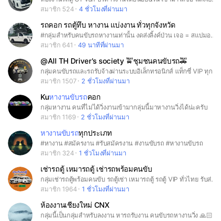
สมาชิก 524
4 ชั่วโมงที่ผ่านมา
รถคอก รถตู้ทึบ หางาน แบ่งงาน ทั่วทุกจังหวัด
#กลุ่มสำหรับคนขับรถหางานเท่านั้น งดส่งลิ้งค์ป่วน เจอ = สแปมออกทันที ‼️
สมาชิก 641
49 นาทีที่ผ่านมา
@All TH Driver's society 🚖ชุมชนคนขับรถ🚕
กลุ่มคนขับรถและรถรับจ้างผ่านระบบอิเล็กทรอนิกส์ แท็กซี่ VIP ทุกแอพพลิเคชั่น รถรับส่งสนามบิน และสถานที่ท่องเที่ยว ทั่วไทย ตัวอย่างการตั้งชื่อโปร์ไฟล์ รหัสสมาชิก+ชื่อ+รุ่นรถ เช่น [A011]-Tam-MG EP TAXI VIP พูดคุย ปรึกษาปัญหาเรื่องการใช้งาน หางาน หารถ ทุกพื้นที่ทั่วไทย #Grab #Bolt #TADA #All #Driver #All TH Driver's society
สมาชิก 1507
2 ชั่วโมงที่ผ่านมา
Ku
หางานขับรถ
คอก
กลุ่มหางาน คนที่ไม่ได้วิ่งงานเข้ามากลุ่มนี้มาหางานวิ่งได้น่ะครับ
สมาชิก 1169
2 ชั่วโมงที่ผ่านมา
หางานขับรถ
ทุกประเภท
#หางาน #สมัครงาน #รับสมัครงาน #งานขับรถ #หางานขับรถ
สมาชิก 324
1 ชั่วโมงที่ผ่านมา
เช่ารถตู้ เหมารถตู้ เช่ารถพร้อมคนขับ
กลุ่มเช่ารถตู้พร้อมคนขับ รถตู้เช่า เหมารถตู้ รถตู้ VIP ทั่วไทย รับส่งสนามบิน ทำบุญไหว้พระ อบรมสัมนา เช่ารถตู้ ทั่วไทย เช่ารถกรุงเทพ เช่ารถตู้ขับเองราคาถูก เช่ารถตู้พร้อมคนขับราคาถูก เช่ารถตู้ราคาถูก เหมารถตู้สมุทรปราการ เหมารถตู้อยุธยา เหมารถตู้กรุงเทพ เหมารถตู้พร้อมคนขับ เหมา รถตู้ เหมารถตู้ อุดรธานี เช่ารถพร้อมคนขับ เช่ารถพร้อมคนขับ เชียงใหม่ เช่ารถพร้อมคนขับ ภูเก็ต เช่ารถพร้อมคนขับราคาถูก เช่ารถตู้อุบล เช่ารถพร้อมคนขับ ชลบุรี เช่ารถพร้อมคนขับอุดร หางานรถตู้วิ่ง หางานรถตู้วิ่งร่วม หางาน รถตู้vip หางานรถตู้วิ่งส่งพนักงาน หางานรถตู้ภาคอีสาน หางานรถตู้ในระยอง รถตู้เช่าอยุธยา รถตู้เช่าพร้อมคนขับ รถตู้เช่ากรุงเทพ รถตู้ เช่า รถตู้เช่า พร้อมคนขับ ราคาถูก รถตู้เช่าเหมาอยุธยา เที่ยวทั่วไทย ประกันรถตู้ป้ายฟ้า ประกันรถตู้3+ ประกันรถตู้2+ ประกันรถตู้ป้ายเหลือง ประกันรถตู้ชั้น1 ประกันรถตู้เชิงพาณิชย์ ประกันรถตู้รับส่งนักท่องเที่ยว ประกันรถตู้รับส่งนักเรียน ประกันรถตู้ส่วนบุคคล ประกันรถตู้สาธารณะ ประกันรถตู้ผ่อนเงินสด ประกันภัยรถยนต์ ประกันรถตู้รับจ้าง ประกันชั้น 1 รถตู้
สมาชิก 1964
1 ชั่วโมงที่ผ่านมา
ห้องงานเชียงใหม่ CNX
กลุ่มนี้เป็นกลุ่มสำหรับลงงาน หารถรับงาน คนขับรถหางานวิ่ง 🙏🏻🙏🏻 ยินดีต้อนรับโต๊ะทัวร์ เอเจ้นและคนขับทุกท่านเข้าร่วม