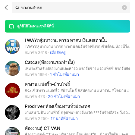
Search
search
LINE OPENCHAT
OpenChats
area
search
or
Back
rese
messages
ดูวิธีใช้โอเพนแชทได้ที่นี่!
guide
I WAYกลุ่มหางาน หารถ หาคน เงินสดเท่านั้น
open
i WAYกลุ่มหางาน หารถ หางานคนรับจ้างขับรถ คำเตือน ห้องนี้วิ่งรถเงินสดเท่านั้น ถ้ามีเงื่อนไขอื่น ให้ระบุบให้ชัดเจนเวลาประกาศงาน มิฉะนั้นจะมีความผิดข้อหา นำความเท็จเข้าสู่ระบบคอมพิวเตอร์
สมาชิก 3618
เมื่อสักครู่
Catcar(ห้องงานรถเท่านั้น)
เหมาะสำหรับปล่อยงานและหารถ #รถรับจ้าง #รถแท็กซี่ #รถรับส่ง #แท็กซี่พัทยา #vipcar #grabcar #taxi #Servicecar #limousine #แมวขับรถ #รถขาด #หาคนขับ #หารถ #เดินทางท่องเที่ยว #ปลูกป่า #ดูนก #ทัวร์ท่องเที่ยว #สวนสัตว์ #ตลาดน้ำ #ป่ากล้วย #ป่าพุดซา #ป่ากัญชา #น้อยหน่ากัมพูชา #สมบัติทัวร์ #เลี้ยงแมวบนรถ #กัญชาแมว #แมวจร #แมวอ้วน #ทาสแมว #โลกของแมว #ทูเม็ด #ปลาทูแม่กลอง #แมวยิ้ม #แมวนอน #ส่องนก #ดูดาว #แมวกรน
สมาชิก 1994
1 ชั่วโมงที่ผ่านมา
หางาน แปดริ้ว-บ้านโพธิ์
#ฉะเชิงเทรา #แปดริ้ว #บ้านโพธิ์ #สมัครงาน #หางาน #โรงงาน #งานว่าง #หางานนิคม #งานซับ #ฝ่ายผลิต #ขับรถโฟล์คลิฟท์ #แพ็คกิ้ง
สมาชิก 473
20 ชั่วโมงที่ผ่านมา
Prodriver ห้องเชื่อมงานทั่วประเทศ
งานสนามบิน งานทัวร์ กรุงเทพฯต่างจังหวัด ***รับจ้างอิสระ วิ่งรถส่งลูกค้า *** #รถป้ายดำ #รถป้ายเขียว #ห้องงาน #รับส่งลูกค้า #งานสนามบิน #หาคนขับรถ #รับงานขับรถ #ขับรถ #ขับรถกรุงเทพทัพยา
สมาชิก 2250
17 นาทีที่ผ่านมา
ห้องงานตู้ CT VAN
ห้องงานรถตู้ CT Van บริหารงานโดยน้อย&วิน เข้ามาใส่ชื่อ และเบอร์โทร #รถตู้ #Van #หารถ #หาคนขับ #Changthaitravel