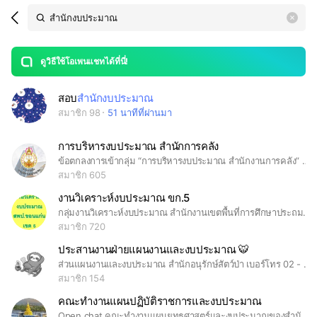
Search
search
LINE OPENCHAT
OpenChats
area
search
or
Back
rese
messages
ดูวิธีใช้โอเพนแชทได้ที่นี่!
guide
open
สอบ
สำนักงบประมาณ
สมาชิก 98
51 นาทีที่ผ่านมา
การบริหารงบประมาณ สำนักการคลัง
ข้อตกลงการเข้ากลุ่ม “การบริหารงบประมาณ สำนักงานการคลัง” 1. ผู้เข้าใช้ต้องระบุชื่อตัว และชื่อศาลที่สังกัด เพื่อเป็นการแสดงตัวตนที่เป็นทางการ หากไม่ระบุชื่อตัว และชื่อศาลที่สังกัด จะไม่ได้รับการอนุมัติให้เข้าร่วมกลุ่ม 2. ห้ามแชร์ข้อความ รูปภาพ หรือสื่ออื่นใดที่ไม่เกี่ยวข้องกับการบริหารงบประมาณ สำนักงานการคลัง
สมาชิก 605
งานวิเคราะห์งบประมาณ ขก.5
กลุ่มงานวิเคราะห์งบประมาณ สำนักงานเขตพื้นที่การศึกษาประถมศึกษาขอนแก่น เขต 5
สมาชิก 720
ประสานงานฝ่ายแผนงานและงบประมาณ 🐯
ส่วนแผนงานและงบประมาณ สำนักอนุรักษ์สัตว์ป่า เบอร์โทร 02 - 5610777 ต่อ 1651
สมาชิก 154
คณะทำงานแผนปฏิบัติราชการและงบประมาณ
Open chat คณะทำงานแผนยุทธศาสตร์และงบประมาณของสำนักกรรมาธิการ 3 สำนักงานเลขาธิการสภาผู้แทนราษฏร