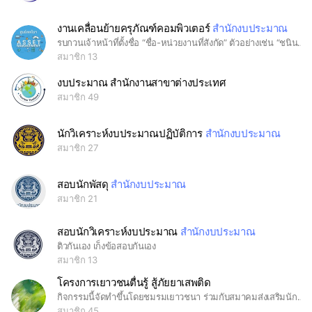
งานเคลื่อนย้ายครุภัณฑ์คอมพิวเตอร์
สำนักงบประมาณ
รบกวนเจ้าหน้าที่ตั้งชื่อ “ชื่อ-หน่วยงานที่สังกัด” ตัวอย่างเช่น “ชนินทร์-ศูนย์เทคโนฯ”
สมาชิก 13
งบประมาณ สำนักงานสาขาต่างประเทศ
สมาชิก 49
นักวิเคราะห์งบประมาณปฏิบัติการ
สำนักงบประมาณ
สมาชิก 27
สอบนักพัสดุ
สำนักงบประมาณ
สมาชิก 21
สอบนักวิเคราะห์งบประมาณ
สำนักงบประมาณ
ติวกันเอง เก็งข้อสอบกันเอง
สมาชิก 13
โครงการเยาวชนตื่นรู้ สู้ภัยยาเสพติด
กิจกรรมนี้จัดทำขึ้นโดยชมรมเยาวชนา ร่วมกับสมาคมส่งเสริมนักคิด พัฒนาเด็กและเยาวชนสู่สันติภาพสลาตัน สนับสนุนงบประมาณโดยสำนักงานคณะกรรมการป้องกันและปราบปรามยาเสพติด กองทุน (ป.ป.ส.) กิจกรรมนี้จัดทำขึ้นเพื่อให้เด็กและเยาวชนที่เข้าร่วมกิจกรรมมีความตระหนักรู้ถึงโทษและผลกระทบของการใช้ยาเสพติด💊 👀⭐️ IG : ya0wachana
สมาชิก 45