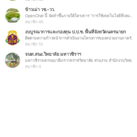
ข้าวเม่า วช.-วว.
OpenChat นี้ จัดทำขึ้นภายใต้โครงการ "การใช้เทคโนโลยีที่เหมาะสมเพื่อพัฒนาผลิตภัณฑ์ข้าวเม่าคลุกกึ่งสำเร็จรูป" ปีงบประมาณ 2567-2568 ดำเนินงาน โดยสถาบันวิจัยวิทยาศาสตร์และเทคโนโลยีแห่งประเทศไทย (วว.) ซึ่งได้รับงบประมาณสนับสนุนจาก สำนักงานการวิจัยแห่งชาติ (วช.)
สมาชิก 45
งบบูรณาการและกองทุน ป.ป.ช. พื้นที่จังหวัดนครนายก
ติดตามความก้าวหน้าการดำเนินงานโครงการของหน่วยงานภาครัฐที่ได้รับการจัดสรรงบประมาณตามแผนงานบูรณาการต่อต้านการทุจริตและประพฤติมิชอบให้เกิดการใช้ทรัพยากรอย่างมีประสิทธิภาพ และทราบถึงปัญหาอุปสรรคในการดำเนินงาน รวมถึงเสนอนแนวทางการแก้ไข ตลอดจนเป็นข้อมูลประกอบการดำเนินงานโครงการในปีงบประมาณ พ.ศ. ๒๕๖๙ และลงพื้นที่ติดตามความก้าวหน้าผลการดำเนินงานโครงการของหน่วยงานภาครัฐ เอกชน สมาคม องค์กร ชมรม เครือข่าย และบุคคลทั่วไป ได้รับการสนับสนุนเงินจากกองทุน ป.ป.ช. ให้เกิดการใช้ทรัพยากรอย่างมีประสิทธิภาพ และทราบถึงปัญหาอุปสรรคในการดำเนินงาน รวมถึงเสนอนแนวทางการแก้ไข ตลอดจนเป็นข้อมูลประกอบการดำเนินงานโครงการในปีงบประมาณ พ.ศ. ๒๕๖๙ ในพื้นที่สำนักงาน ป.ป.ช. ประจำจังหวัดนครนายก โดยรายงานผลความก้าวหน้าต่อคณะกรรมการผลักดันการดำเนินงานตามแผนแม่บทภายใต้ยุทธศาสตร์ชาติ ประเด็นการต่อต้านการทุจริตและประพฤติมิชอบจังหวัด ... เพื่อรวมบูรณาการกำกับติดตามแผนแม่บทภายใต้ยุทธศาสตร์ชาติ ประเด็น (๒๑) ระดับพื้นที่ของสำนักงาน ป.ป.ช. ประจำจังหวัดนครนายก ทั้งนี้ เป็นไปตามแนวทางการจัดทำสรุปรายงานของสำนักนโยบายและยุทธศาสตร์
สมาชิก 10
จนท.สนง.วิทยาลัย มหาวชิราฯ
มหาวชิราลงกรณบาลีเถรวาทราชวิทยาลัย ส่วนงาน สำนักงานวิทยาลัย - กลุ่มงานบริหาร - กลุ่มงานการเงิน บัญชีและพัสดุ - กลุ่มงานวางแผนและงบประมาณ
สมาชิก 4