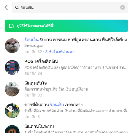
Search
search
LINE OPENCHAT
OpenChats
area
search
or
Back
rese
messages
ดูวิธีใช้โอเพนแชทได้ที่นี่!
guide
ร้อนเงิน
รับงาน ค่าขนม หาพี่ดูแลขอนแก่น พื้นที่ใกล้เคียง
open
#หาคนดูแล
สมาชิก 82
3 ชั่วโมงที่ผ่านมา
POS เครื่องคิดเงิน
POS เครื่องคิดเงิน และอุปกรณ์จัดกาาร้านอาหาร ร้านกาแฟ ร้านค้าปลีก และร้านอื่นๆๆ #กระดาษพิมพ์ใบเสร็จ #ร้านกาแฟ #ร้านอาหาร #กระดาษความร้อน #กระดาษพิมพ์ใบเสร็จราคาถูก #กระดาษบิล #บิลใบเสร็จ #ThermalPaper #เครื่องสแกนบ
สมาชิก 34
เงินทุนทันใจ
ต้องการทุนทำธุระกิจ ร้อนเงิน อนุมัติง่าย
สมาชิก 33
ขายที่ดินด่วน
ร้อนเงิน
ภาคกลาง
รับซื้อที่ดิน ขายที่ดินด่วน เงินด่วน ที่ดินติดจำนอง ขายด่วน ขายที่เปล่า ราชบุรี เพชรบุรี กาญจนบุรี อยุธยา ลพบุรี สมุทรสงคราม สระบุรี
สมาชิก 5
เงินด่วนในระบบ
รับซื้อโทรศัพท์มือถือราคาร้อนเงินด่วนทุกชนิดใครต้องการเงินด่วนโพสต์รูปโพสต์ราคาพร้อมพิกัดนัดรับมาได้เลย