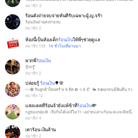
สมาชิก 3
ร้อนตังถ่ายจบจ่ายทันทีรับเฉพาะผู้.ญ.จร้า
ร้อนเงินถ่ายส่งจ่ายจบ
สมาชิก 2
ห้องนี้เป็นห้องเด็ก
ร้อนเงิน
ให้พี่ๆช่วยดูแล
สมาชิก 158
14 ชั่วโมงที่ผ่านมา
พวกพี่
ร้อนเงิน
จุ๊กกรู๊
สมาชิก 2
ปล่อยกู้
ร้อนเงิน
🌳🌸
𓏔🐝 รับลูกค้าใหม่สร้าง K ดิต ✿ ⊹🍼🥐 🌤 ส่งดอกจนมีต้นคืน รายวันดอกลอย 👉🏻500/100 🍒รับทั่วไทย เฉพาะผู้หญิงเท่านั้น🍒 🧺꒰ เอกสารครบพร้อมโอน ꒱ #ไม่มีค่าใช้จ่ายใดๆ
สมาชิก 12
แสงแดดที่ร้อนจ้ายังแพ้ข้าที่
ร้อนเงิน
💸
กฎของกลุ่ม⚙️ -จีบกันได้เจเจ๊ไม่ว่า -อย่าทะเลาะกันนะคะเจเจ๊เหนื่อยจะเคลียร์ -เล่น nc ได้ตามใจชอบเลยนะคะ เจเจ๊อิสระมากๆ -บอทของเราอยู่กันแบบพี่น้อง เพื่อน ครอบครัวและต่างๆ -หาเพื่อน พี่ น้อง สามี ภรรยา ตามใจชอบนะคะ
สมาชิก 4
เตาร้อน เงินล้าน
สมาชิก 2