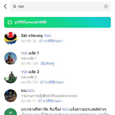
Search
search
LINE OPENCHAT
OpenChats
area
search
or
Back
rese
messages
ดูวิธีใช้โอเพนแชทได้ที่นี่!
guide
open
Skt-chicony
รปภ
สมาชิก 35
27 นาทีที่ผ่านมา
รปภ
.ผลัด 1
รปภ.ผลัด 1
สมาชิก 108
เมื่อสักครู่
รปภ
.ผลัด 2
รปภ.ผลัด 2
สมาชิก 114
27 นาทีที่ผ่านมา
พน.
รปภ
.
รายงานการปฎิบัติหน้าที่ของพนักงานรปภ.
สมาชิก 11
57 นาทีที่ผ่านมา
บก.กลางทีสการ์ด รับเรื่อง
รปภ
.แจ้งความประสงค์ต่างๆ
เป็นลาย กลาง ที่ให้พนักงานรักษาความปลอดภัยทุกท่าน แจ้งเรื่องความประสงค์ต่างๆ มายังบริษัททีสการ์ดรับทราบ และดำเนินการให้กับพนักงาน รปภ.ทุกท่าน อย่างรวดเร็ว โดยมีคุณพงศ์เป็นตรวจสอบ