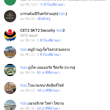
สมาชิก 1227
5 ชั่วโมงที่ผ่านมา
แกรนด์มณีรินทร์สามมุข(
รปภ
.)
สมาชิก 20
เมื่อสักครู่
CET2 SKT2 Security
รปภ
2
CET2 report
สมาชิก 34
1 ชั่วโมงที่ผ่านมา
รปภ
.หมู่บ้านภูเก็ตวิลล่าสวนหลวง
สมาชิก 22
1 ชั่วโมงที่ผ่านมา
รปภ
.ภูเก็ต เอมเมอรัล รีสอร์ท (กะรน)
สมาชิก 19
50 นาทีที่ผ่านมา
รปภ
.โรงแรมชนาลัยฮิลล์ไซด์
สมาชิก 22
49 นาทีที่ผ่านมา
รปภ
.เนเจอร์เรส วิลล่า ใสยวน
สมาชิก 16
24 นาทีที่ผ่านมา