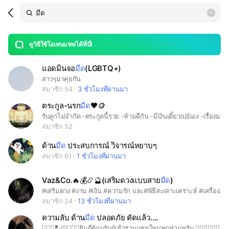
Search
search
LINE OPENCHAT
OpenChats
area
search
or
Back
rese
messages
ดูวิธีใช้โอเพนแชทได้ที่นี่!
guide
แอดมินจอ
มืด
(LGBTQ+)
open
สาวๆมาคุยกัน
สมาชิก 54
3 ชั่วโมงที่ผ่านมา
ตระกูล-นรก
มืด
🖤🪙
รับลูกไม่จำกัด -ตระกูลนี้รวย -ห้ามดีกัน -มีเงินเดี๋ยวเปย์เอง -เรื่องมากระวังบิน -รับพัธมิตร💣🕯 -รับบอดี้การ์ด -รับคนเข้าตระกูล -รับผี -รับปีศาจ -รับสัตว์นรก -รับแวมไฟร์ -รับทุกอย่าง -รับคนใช้ ◥꧁ตระกูล-นรกมืด💣🕯🖤️꧂◤ ยินดีต้อนรับ💣🕯🕸
สมาชิก 52
ด้าน
มืด
ประสบการณ์ วิจารณ์หยาบๆ
สมาชิก 61
1 ชั่วโมงที่ผ่านมา
Vaz&Co.🔥💰📿🔮(เสริมดวงแบบสาย
มืด
)
#เสริมดวง #งาน #เงิน #ความรัก และ#พิธีสะเดาะเคราะห์ #เครื่องราง #วัตถุมงคล #เรียกคนรักกลับ
สมาชิก 24
13 ชั่วโมงที่ผ่านมา
ความลับ ด้าน
มืด
ปลอดภัย คัดแล้ว….
👮🏻‍♂️💂🏻👮🏻‍♂️ยินดีต้อนรับผู้เข้าร่วมแชทใหม่ทุกท่านครับ 👮🏻‍♂️💂🏻‍♀️👮🏻‍♂️💂🏻👮🏻‍♂️ 📌กฎกติกาในการสนทนา📌 ● พูดคุยแต่เรื่องที่เกี่ยวข้องกับด้านมืด ของท่านเอง ไม่จำเป็นต้องแสดงตัวตน หรืออยากแสดงก็ได้ ● ห้ามโพสภาพ คลิปโป๊เปลือย และความรุนแรง (ถ้าหุ่นเสว ก็โชว์ ได้ ) ● ห้ามขายของ หรือฝากร้าน ● ห้ามแชร์กลุ่มหรือห้องอื่น ● ให้ข้อมูลส่วนตัวได้ ระวังมิจฉาชีพกันเอง! ● ห้ามพาดพิงบุคคลที่3 ที่ระบุตัวตนได้ในทางเสื่อมเสีย ● ห้ามทะเลาะวิวาท ● บูลลี่ จิกกัดได้ เพื่ออถรรร้สสสส~ ● ห้ามเชิญชวนให้เกิดพฤติกรรมที่ไม่เหมาะสม ● ห้ามพูดคุยหรือแชร์เรื่องผิดกฎหมาย ยาเสพติด ทุกชนิด ● แอดมินไม่สนับสนุนการกระทำที่ผิดศีลธรรมและกฎหมาย รวมถึงไม่รับผิดชอบต่อความเสียหายที่เกิดจากการกระทำของตัวท่านเองและคู่กรณีในทุกกรณี ขอบคุณที่เข้าร่วมสนทนาแลกเปลี่ยนประสบการณ์ และผู้สนับสนุนทุกท่านครับ 🫡