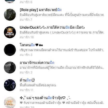
สมาชิก 6
[Role play] มหาลัยเวทย์
มืด
ยินดีต้อนรับสู่มหาลัยเวทย์มืดนะคะ ที่นี่เป็นศูนย์รวมคนที่มีพลังเวทย์มืดไว้ ขอให้โชดดีนะค่ะ.......
สมาชิก 7
UnderDuck🦆🦆 ภายใต้ความ
มืด
มิด เป็ด🦆
ยินดีต้อนรับเข้าสู่แคลน ( UnderDuck🦆🦆) ความหมาย ภายใต้ความมืดมิด
สมาชิก 18
โลกคน
มืด
🖤♣️♠️
เชิญชวนพวกคนมืดคนดำคนไร้อารมณ์เข้ารับแต่บอท โปรไฟล์ห้ามสีสดใส อีโมจิหัวใจดำเท่านั้น🖤
สมาชิก 3
อาณาจักรแห่งความ
มืด
อาณาจักรที่มีเพียงแค่ผู้ใช้ความมืด เป็นอาณาจักรลึกลับที่มิได้ค้นพบอยู่บนโลก
สมาชิก 3
ด้าน
มืด
🥵
พื้นที่แสดงด้านมืดของทุกคน
สมาชิก 11
✜₊˚ แม่ ๆ ของด้าน
มืด
จ้าวจุ้ย♡ ˎˊ˗
🧡 รับข่าวสารของด้านมืดจ้าวจุ้ย 🧡 #ด้านมืดจ้าวจุ้ย #มัมมี๊ของด้านมืดจ้าวจุ้ย #แม่ๆของด้านมืดจ้าวจุ้ย
สมาชิก 29