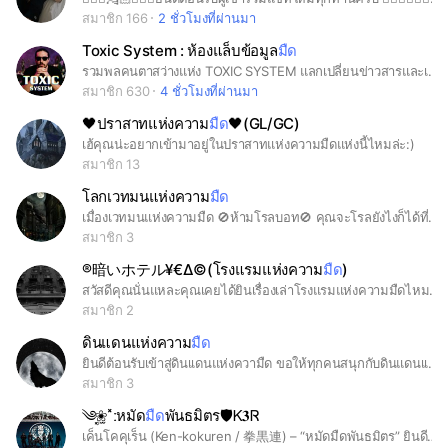
สมาชิก 166
2 ชั่วโมงที่ผ่านมา
Toxic System : ห้องแล็บข้อมูล
มืด
รวมพลคนตาสว่างแห่ง TOXIC SYSTEM แลกเปลี่ยนข่าวสารและเรื่องจริงที่สื่อไม่กล้าเล่า ที่นี่คือห้องแล็บข้อมูล ไม่ใช่ตลาดนัด
สมาชิก 630
4 ชั่วโมงที่ผ่านมา
🖤ปราสาทแห่งความ
มืด
🖤(GL/GC)
เฮ้คุณน่ะอยากเข้ามาอยู่ในปราสาทแห่งความมืดแห่งนี้ไหมล่ะ:)
สมาชิก 13
โลกเวทมนแห่งความ
มืด
เมื่องเวทมนแห่งความมืด 🚫ห้ามโรลบอท🚫 คุณจะโรลยังไงก็ได้ที่เกี่ยวกับความืดมนหน้ากลัว ความ เงียบ ความบ้า ที่นี่ ไม่ใช่ สวรรค์ แต่เป็นเมื่องที่ ปีศาจ จอมมาร ภูตผี และ ฆาตกร คุณจะฆ่าใครก็ได้แล้วแต่คุณ คุณจะบ้าพลังแค่ไหนก็ได้ เพราะที่นี้จะมีคน แอบคุม คุณอยู่...
สมาชิก 3
®暗いホテル¥€∆©(โรงแรมแห่งความ
มืด
)
สวัสดีคุณนั่นแหละคุณเคยได้ยินเรื่องเล่าโรงแรมแห่งความมืดไหมมันมักจะเป็นที่รวมของพวกผีหรือปีศาจหรือมนุษย์ส่วนมากผู้คนจะไม่เชื่อแต่ถ้าพวกคุณอยากมาพักที่นี่จริงๆก็มาเลยแต่โรงแรมเขาไม่รับประกันความปลอดภัยหรือถ้าคุณโดนอะไรเข้าโรงแรมจะไม่รับผิดชอบ | กดอยู่ตรงโน้นนะครับ |
สมาชิก 2
ดินแดนแห่งความ
มืด
ยินดีต้อนรับเข้าสู่ดินเเดนแห่งความืด ขอให้ทุกคนสนุกกับดินแดนเเห่งนี้ มนุษย์หมาป่า แวมไพร์ และมนุษย์ที่อยู่ร่วมกัน พวกท่านจะได้เจอกับเนื้อคู่ของตัวเองไหมนั้น...ขึ้นอยู่กับพวกท่านแล้ว
สมาชิก 3
༄⸼۪❀˟̫ːหมัด
มืด
พันธมิตร🛡️Ꮶ𝟑Ꮢ
เค็นโคคุเร็น (Ken-kokuren / 拳黒連) – “หมัดมืดพันธมิตร” ยินดีต้อนรับทุกท่านค่ะ ภายในกลุ่มของทางเราเน้นการโรลเป็นหลักไม่ได้โรลตามเนื้อเรื่อง100% และเป็นการโรลระหว่างสามแก๊งที่ทางเราได้กำหนดไว้เพียงเท่านั้น