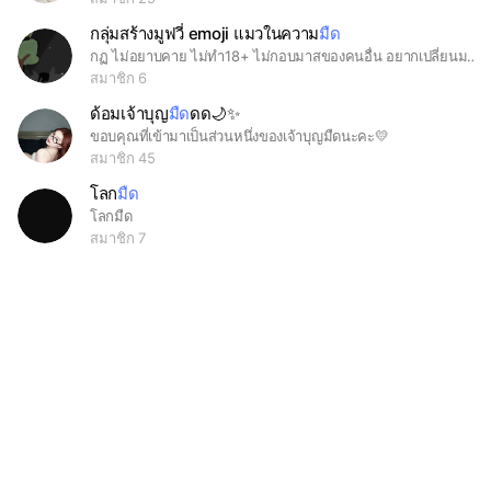
กลุ่มสร้างมูฟวี่ emoji แมวในความ
มืด
กฏ ไม่อยาบคาย ไม่ทำ18+ ไม่กอบมาสของคนอื่น อยากเปลี่ยนมาสบอกเจ้าของหรือบอกเพื่อนๆ ไม่ทะเลาะกัน แชร์รัวได้ แต่เจ้าของตื่นสาย:) ก็เลยทำ มูฟวี่:)ช้า หาคนดูแล 1 คน หาเพื่อนในความมืด0/30 เดี๋ยวจะแจกอุปกรณ์ให้เช่นปีก ความมืด ประตูสวรรค์ อาวุธ หรือจะทำเองก็ได้🐇
สมาชิก 6
ด้อมเจ้าบุญ
มืด
ดด🌙✨
ขอบคุณที่เข้ามาเป็นส่วนหนึ่งของเจ้าบุญมืดนะคะ💛
สมาชิก 45
โลก
มืด
โลกมืด
สมาชิก 7