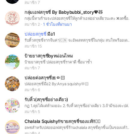
สมาชิก 7
กลุ่มเอฟสกุชชี่ By Babybubbi_story💖🧸
กลุ่มนี้ทางร้านจะปล่อยสกุชชี่ให้ลูกค้าเอฟอย่างเดียวนะคะ ❌งดซื้อขายภายในกลุ่ม❌
สมาชิก 2
1 ชั่วโมงที่ผ่านมา
ปล่อยสกุชชี่
มือ1
รับหิ้วสกุชชี่จากจีนค่า🇨🇳 จะอัพเดทสกุชชี่ในกลุ่ม สนใจพรีออเดอร์คอนเม้นใต้รูปได้เลยนะคะ!💖
สมาชิก 15
ป้ายยาสกุชชี่byหม่อนไหม
ป้ายยาสกุชชี่ ปล่อยสกุชชี่ราคาดี ซื้อมาซ้ำ
สมาชิก 7
ปล่อยต่อสกุชชี่🎀🤏🏻
ปล่อยสกุชชี่มือ2 By:Anya squishy🫶🏻
สมาชิก 6
รับหิ้ว(สกุชชี่อย่างเดียว)
กฏ 1.คุยได้แต่ห้ามเยอะ 2.รับหิ้วสกุชชี่อย่างเดียว 3.ถ้ามีของจะปล่อย 4.ฝากซื้อได้
สมาชิก 5
Chalala Squishy!!ขายสกุชชี่ของแท้‼️🙆‍♀️
อพชสำหรับปล่อยเอฟสกุชชี่ร้านchalala สกุชชี่ทุกชิ้นเป็นของแท้100%นะคะ สกุชชี่จะมีการปล่อยเป็นรอบๆไปนะคะ #สกุชชี่ #chalala.squishy
สมาชิก 4