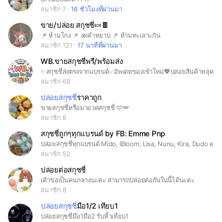
สมาชิก 7
16 ชั่วโมงที่ผ่านมา
ขาย/ปล่อย สกุชชี่🍬🍫
📌 ห้ามโกง 📌 งดคำหยาบ 📌 ห้ามทะเลาะกัน
สมาชิก 121
17 นาทีที่ผ่านมา
WB.ขายสกุชชี่พรี/พร้อมส่ง
✨สกุชชี่ส่งตรงจากแบรนด์✅อัพเดทของเข้าใหม่💖ปล่อยสินค้าหลุดจอง/พร้อมส่ง‼️เน้นราคาไม่สร้างบ้าน
สมาชิก 68
ปล่อยสกุชชี่
ราคาถูก
ขายสกุชชี่หรือมาอวดสกุชชี่ 🩷🪽
สมาชิก 8
สกุชชี่ถูกๆทุกแบรนด์ by FB: Emme Pnp
ปล่อยสกุชชี่ทุกแบรนด์ Mido, IBloom, Lisa, Nunu, Kira, Dudo etc. ทั้งงานแรร์ งานทั่วไป ราคาถูกม้ากก ‼️โอนชื่อบัญชี ปวิช บูรณารมย์ (กสิกร) เท่านั้น นอกเหนือจากนี้ = มิจ
สมาชิก 52
ปล่อยต่อสกุชชี่
เค้าขอเป็นคนกลางนะคะ สามารถปล่อยต่อกันในนี้ได้นะคะ
สมาชิก 8
ปล่อยสกุชชี่
มือ1/2 เทียบ1
ปล่อยสกุชชี่มือ1มือ2 รับหิ้วเทียบ1