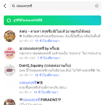
Search
search
LINE OPENCHAT
OpenChats
area
search
or
Back
rese
messages
ดูวิธีใช้โอเพนแชทได้ที่นี่!
guide
ส่งต่อ - ตามหา สกุชชี่แท้/ไม่แท้ (มาคุยกันได้เลย)
open
​💖 ยินดีต้อนรับคนรักสกุชชี่ทุกคนค่ะ ห้องนี้เปิดขึ้นมาเพื่อเป็นพื้นที่สำหรับปล่อยต่อ แลกเปลี่ยน หรือตามหาสกุชชี่ที่อยากได้นะคะ ​✨ กติกาและข้อตกลงร่วมกัน: ​เข้ามาแล้วอยู่กันอย่างน่ารัก ให้เกียรติกันและอย่าทะเลาะกันนะคะ ​ใครตามหาชิ้นไหน หรืออยากถามว่าใครมีชิ้นไหนพร้อมส่ง สามารถพิมพ์ถามในห้องได้เลยค่ะ ​พ่อค้าแม่ค้าหรือเพื่อนๆ ที่อยากส่งต่อ สามารถลงรูปและรายละเอียดปล่อยต่อได้เลยค่ะ
สมาชิก 41
15 ชั่วโมงที่ผ่านมา
🎀ปล่อยต่อสกุชชี่ by พริ้ม🎀
กลุ่มกลาง ปล่อยต่อสกุชชี่ แม่ค้าขอเป็น “คนกลาง” ในการประสานงาน เพื่อช่วยดูแลทั้งผู้ปล่อยต่อและผู้รับซื้อให้สบายใจมากขึ้น 1. ขอให้แจ้งรายละเอียดให้ครบก่อนเริ่มคุย รูปสินค้า ราคา ตำหนิ (ถ้ามี) ค่าส่ง / นัดรับ 2. เมื่อตกลงกันเรียบร้อย สร้างกลุ่มเชิญแม่ค้าเข้ากลุ่ม โอนผ่านแม่ค้าก่อน แล้วแม่ค้าจะโอนต่อให้ผู้ปล่อยหลังผู้ซื้อได้รับสินค้าเรียบร้อยแล้ว 💌 ค่าคนกลาง • ยอดต่ำกว่า 300 บาท = 10 บาท • ยอด 300–1,000 บาท = 20 บาท • ยอด 1,000 บาทขึ้นไป = 30 บาท ✨ เพื่อความปลอดภัยของทุกฝ่าย ทางร้านขอไม่รับผิดชอบกรณีซื้อขายกันนอกกลุ่มที่แม่ค้าจัดให้
สมาชิก 286
1 ชั่วโมงที่ผ่านมา
Dolri0_Squishy (ปล่อยต่องานเก็บ)
อพช.นี้ไว้ปล่อยสกุชชี่งานเก็บมือ1และมือ2 ไม่ใช่ร้านสกุชชี่🚫 Tiktok : Dolri0ช่องหลัก (แม่ค้าปลากัดเก่าอิอิ)
สมาชิก 17
18 ชั่วโมงที่ผ่านมา
ปล่อยสกุชชี่
💓🦋
ขาย/ซื้อสกุชชี่(ห้ามตั้งราคาเกิน 80บ.)
สมาชิก 4
14 ชั่วโมงที่ผ่านมา
💜
ปล่อยสกุชชี่
PXRAEWZ💜
CfโนCCนะค่าาาา