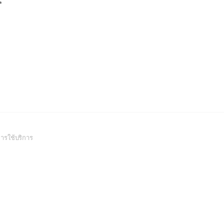
️
(Open
ารใช้บริการ
in
a
new
window)