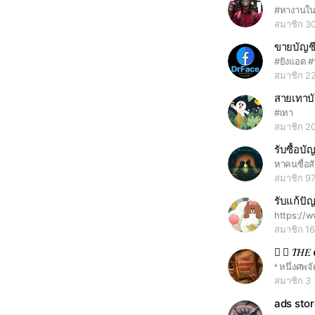
สมาชิก 3
สมาชิก 2
สายเทาบั
#เทา
สมาชิก 2
รับซื้อบั
หาคนซื่อสั
สมาชิก 9
สมาชิก 1
❨ 🫆 ݁𝑇𝐻𝐸 
สมาชิก 3
ads stor