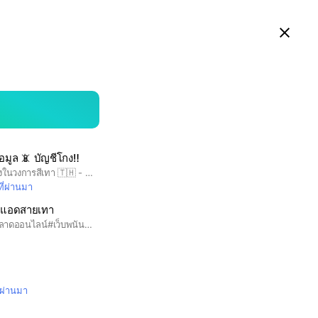
ดูในแอป LINE บนสมาร์ทโฟน
Close
searc
area
อมูล 📵 บัญชีโกง‼️
🇹🇭 กลุ่มประจานคนโกงในวงการสีเทา 🇹🇭 - เช็คบัญชีโกง/ดึงข้อมูลคนโกง✅ ื (⛔กลุ่มนี้ห้ามขายของ⛔)
ที่ผ่านมา
งแอดสายเทา
#สายเทา#ยิงแอด#การตลาดออนไลน์#เว็บพนัน#ให้คำปรึกษาฟรี#ขายบัญชีfacebook#บัญชียิงแอด
ี่ผ่านมา