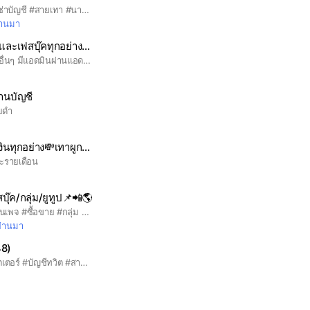
#ชื้อบัญชี #ขายบัญชี #เช่าบัญชี #สายเทา #นายหน้า #เจ้าของ
ผ่านมา
สายเทาบัญชีธนาคารและเฟสบุ๊คทุกอย่างที่เกี่ยวกับสายเทา
ซื้อขายบัญชีและสายเทาอื่นๆ มีแอดมินผ่านแอดได้
่านบัญชี
ยดำ
ชื้อขายบัญชีทางการเงินทุกอย่าง💸เทาผูกเว็บ
ะรายเดือน
ุ๊ค/กลุ่ม/ยูทูป📌📲🌎
#กลุ่มซื้อขาย #เพจ #แฟนเพจ #ซื้อขาย #กลุ่ม #ยูทูป #สายเทา #ยิงแอด #เฟสเขียว #เฟสยิงแอด #ซื้อขายเพจ #ซื้อขายเฟส #บัญชียิงแอด #ไอจี #SEO #การตลาด #ออนไลน์
่ผ่านมา
48)
#Twitter #ซื้อขาย #ทวิตเตอร์ #บัญชีทวิต #สายเทา #ทวิตสายเทา #ซื้อขายทวิตเตอ