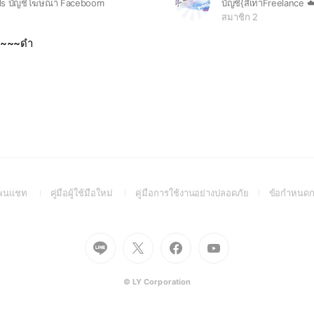
ds บัญชีโฆษณา Faceboom
บัญชี{สีเทาFreelance ☁
สมาชิก 2
ทา~~~ดำ
(Open
(Open
(Open
อเพนแชท
คู่มือผู้ใช้มือใหม่
คู่มือการใช้งานอย่างปลอดภัย
ข้อกำหนดก
in
in
in
a
a
a
new
new
new
Go
Go
Go
Go
window)
window)
window)
to
to
to
to
Line
X
Facebook
Youtube
(Open
(Open
(Open
(Open
© LY Corporation
in
in
in
in
a
a
a
a