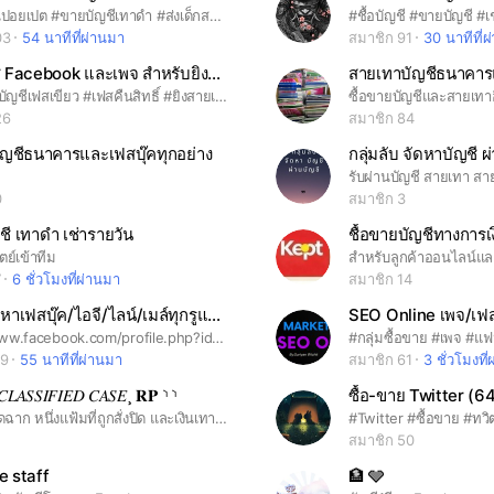
#หางานในปอยเปต #ขายบัญชีเทาดำ #ส่งเด็กสแกนหน้า #ส่งเด็กทำงาน #หาของดีดของเมา #รับจบทุกอย่างในปอยเปต
03
54 นาทีที่ผ่านมา
สมาชิก 91
30 นาทีที่
ขายบัญชี Facebook และเพจ สำหรับยิงแอดสายเทา By themust
#ยิงแอด #บัญชีเฟสเขียว #เฟสคืนสิทธิ์ #ยิงสายเทา #ปัญหาการยิงแอด #การตลาดออนไลน์ #เฟสเขียวพร้อมยิง #คาสิโน #สอนยิงแอด #ads #เฟสยิงแอด #บัญชียิงแอด #เขียวคืนสิทธิ์ #การตลาดออนไลน์ #ยิงโฆษณาเฟสบุ๊ค #ยิงแอดสายเทา #ยิงแอด #ยิงแอดเฟสบุ๊ค #ขายบัญชีธุรกิจ #ขายบัญชียิงแอด #ขายเฟสเขียวยิงแอด #เฟสเขียว #ขายเพจ #เพจเขียวคืนสิทธิ์ #เพจยืนยันสิทธิ์ #ขายเพจยิงแอด #เฟสเขียวพร้อมยิง #งบยิงUnlimit #รับแก้เฟสล็อค #เฟสติดแดง #โดนจำกัดบัญชี #เพจโดนแบน #รับยิงแอด #สอนยิงแอด #เทคนิคยิงแอดสายเทา #FAcebookAds #Ads #ปัญหาการยิงแอด #Adsเฟสบุ๊ค
26
สมาชิก 84
ญชีธนาคารและเฟสบุ๊คทุกอย่าง
กลุ่มลับ จัดหาบัญชี ผ
รับผ่านบัญชี สายเทา สา
0
สมาชิก 3
ญชี เทาดำ เช่ารายวัน
ตย์เข้าทีม
สำหรับลูกค้าออนไลน์แล
7
6 ชั่วโมงที่ผ่านมา
สมาชิก 14
รับแก้ปัญหาเฟสบุ๊ค/ไอจี/ไลน์/เมล์ทุกรูแบบ💥
SEO Online เพจ/เฟสบ
https://www.facebook.com/profile.php?id=61554782121573&mibextid=ZbWKwL รับแก้เฟสบุ๊ค—ไอจี—ไลน์—อีเมล์—ฮอตเมล์—ทุกกรณี❗ 🧑🏼‍💻ทักเข้ามาสอบถามปรึกษาคุยก่อนได้ครับ 👉รายการคร่าวๆที่เรารับแก้👇 -ลืมรหัสเฟส🔐 -โดนแฮก/เฟสหลัก/เฟสลอง/เพจ/🛡️ -โดนสแปม⚠️ -ติดสองชั้น-เบอร์-แอพ🔒 -ล๊อคเบอร์แต่เบอร์หายหรือไม่ได้ใช้งาน📵 -ล๊อคปกติ/ล๊อคเฟสหลักมีคนแอบใช้บัญชี🪪 -ติดยืนยันตัวตน/ยื่นอุทธรณ์180วัน/โดนระงับ/🔴 -ติดสแปมต่างๆ/ผิดกฏชุมชน🔞 🧑🏼‍💻ทักมาสอบถามข้อมูลได้ตลอด24ชั่วโมง🧑🏼‍💻 FB : Gavin 🖥️🛜(งานสายเทาเจาะระบบ)งานแฮ็กเฟสแฟนหรือแฮ็กเมล์ต้องการรู้ที่อยู่IPเครื่องคนที่เราต้องการสามารถติดต่อคุยจ้างงานได้ที่ไลน์โดยตรง👉ID Line : anonymous007x #รับแก้เฟส #หาคนแก้เฟส #หาร้านแก้เฟส #ลืมรหัสผ่านเฟส #เฟสติดล็อค #เฟสโดนแฮ็ก #เฟสติดยืนยัน #เจาะสองชั้น #เฟสติดรหัสสองชั้น #เฟสเข้าไม่ได้ #เฟสมีปัญหา #รับเปลี่ยนเมลเฟส #รับตั้งสองชั้น #อื่นๆสอบถามคุยแก้ปัญหาก่อนได้🧑🏼‍💻
69
55 นาทีที่ผ่านมา
สมาชิก 61
3 ชั่วโมงที
𝐶𝐿𝐴𝑆𝑆𝐼𝐹𝐼𝐸𝐷 𝐶𝐴𝑆𝐸¸ 𝐑𝐏 ⸃⸃
ซื้อ-ขาย Twitter (6
❛ หนึ่งศพจัดฉาก หนึ่งแฟ้มที่ถูกสั่งปิด และเงินเทาที่ซื้อได้แม้กระทั่งความยุติธรรม ❜‎ ท่ามกลางแสงไฟวิบวับของเมืองหลวงที่ดูเหมือนจะไม่เคยหลับใหล กลับมีเงามืดขนาดใหญ่ทอดทับอยู่เบื้องหลังตึกสูงเสียดฟ้า ที่นั่น ความจริงถูกตีราคาด้วยตัวเลขในบัญชี และความตายถูกเปลี่ยนให้เป็นเพียงธุรการบทหนึ่งที่ไม่มีใครอยากจดจำ เมื่อกฎหมายที่ควรจะเป็นที่พึ่งสุดท้าย กลายเป็นเพียงเครื่องมือที่ถูกบิดเบือนโดยอำนาจและ 'เงินเทา' ที่ไหลเวียนอยู่ใต้โต๊ะทำงานของเหล่าผู้มีอิทธิพล ทุกย่างก้าวในเมืองนี้จึงเต็มไปด้วยกลลวงที่ถูกจัดฉากไว้อย่างวิจิตร บ่อยครั้งที่คดีสะเทือนขวัญถูกตัดสินให้เป็นเพียงอุบัติเหตุ และพยานหลักฐานที่ควรจะหนาแน่นกลับมลายหายไปในอากาศราวกับไม่เคยมีอยู่จริง แฟ้มคดีสีดำที่วางอยู่ตรงหน้าคุณ คือบันทึกของสิ่งที่โลกไม่ได้รับอนุญาตให้รู้ มันถูกประทับตราว่า " ปิดตาย "ไม่ใช่เพราะหาสาเหตุไม่ได้ แต่เพราะมันบรรจุความจริงที่อาจสั่นคลอนรากฐานของเมืองนี้ทั้งเมือง ภายใต้อาญานิทราที่ปกคลุมและเสียงเงียบที่ดังกว่าเสียงตะโกนใครจะเป็นคนกระชากหน้ากากที่ซ่อนอยู่เบื้องหลังรอยยิ้มจอมปลอมเหล่านั้น? ❛ ความตายพูดไม่ได้. . .แต่นักสืบที่ฉลาดย่อมได้ยินเสียงของมัน ❜‎ ────────────── ธีม : สืบสวน / ไทม์ไลน์ปัจจุบัน สถานที่ : ประเทศไทย ( 80% ) อิมเมจ : ศิลปินไม่จำกัดสัญชาติ เรท : 🟠🔴⚫️ หมายเหตุ : ทุกเหตุการณ์ในโรงเป็นเพียง*เรื่องสมมติ* ────────────── 𝐶𝑜𝑚𝑖𝑛𝑔 𝑠𝑜𝑜𝑛 • พบกันเร็วๆนี้ :)
สมาชิก 50
e staff
🏦 🩶