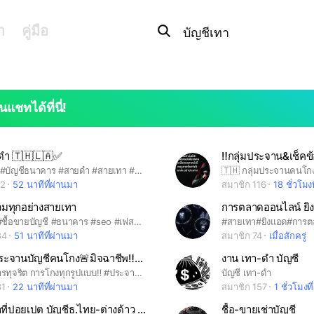
Search
OpenChats
search
า
คู่มือ
or
area
messages
search
นแชทได้ที่นี่!
ดำ 🇹🇭🇱🇦✅
‼️กลุ่มประจาน&เช็คข้
#เช่าบัญชี #บัญชีธนาคาร #สายดำ #สายเทา #นายหน้า #ชื้อ-ขาย
62
52 นาทีที่ผ่านมา
สมาชิก 116
18 ชั่วโมง
วมทุกอย่างสายเทา
การตลาดออนไลน์ ยิ
#สายเทา #ชื้อขายบัญชี #ธนาคาร #seo #เฟสบุ๊ค #fackbook #tiktok #วอเลท #ชื้อขายธนาคาร #Se0
84
51 นาทีที่ผ่านมา
สมาชิก 74
เมื่อสักครู่
กลุ่ม 🔱ประจานบัญชีคนโกง🚨มิจฉาชีพ‼️ออนไลน์❌ห้ามขาย
งาน เทา-ดำ บัญชี
‼️ต่อต้านการทุจริต การโกงทุกรูปแบบ‼️ #ประจานคนโกง #เช็คโม #เช็ค #บัญชี #บัญชีโกง #ห้ามโอน #โกง #ห้าม #แบล็คลิช #เงินกู้ #เงิน #ขายของ #modoling #บัญชีดำ #ห้ามโอน #บัญชีดำ #วงการสีเทา #สีเทา #เลขบัญชี #ตรวจสอบการซื้อขาย #สีดำ #ออนไลน์ #บ้านแชร์ #โกงออนไลน์ #ทุจริต #นักบิด #บิด #เงิน #money #มิจฉาชีพ #มิจฉาชีพออนไลน์ #หลอกลวง #สินค้ส ❌ห้ามประขายของภายในกลุ่ม❌
บัญชี เทา-ดำ
31
22 นาทีที่ผ่านมา
สมาชิก 157
1 ชั่วโมงท
หางานทำที่ปอยเปต บัญชีธ.ไทย-ต่างด้าว ตกงาน ร้อนเงิ
ชื้อ-ขายเช่าบัญชี