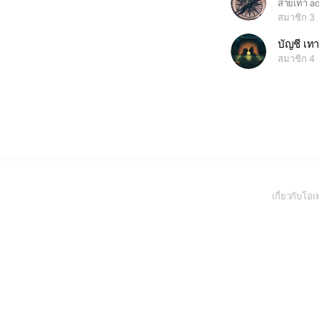
สายเทา a
สมาชิก 3
บัญชี เ
สมาชิก 4
เกี่ยวกับโ