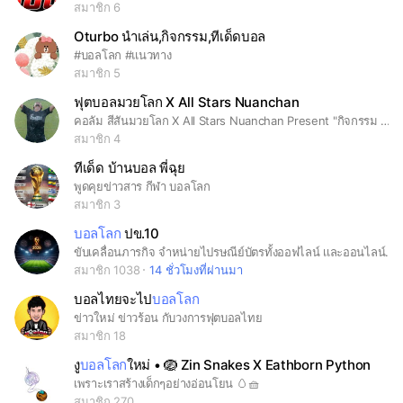
สมาชิก 6
Oturbo นำเล่น,กิจกรรม,ทีเด็ดบอล
#บอลโลก #แนวทาง
สมาชิก 5
ฟุตบอลมวยโลก X All Stars Nuanchan
คอลัม สีสันมวยโลก X All Stars Nuanchan Present "กิจกรรม ฟุตบอลมวยโลก" คือการรวมกลุ่มเตะฟุตบอลสำหรับแฟนๆ"นิตยสารมวยโลก" และแฟนมวยที่ชื่นชอบกีฬามวยและมีนิสัยรักการเตะฟุตบอล มารวมตัวพบปะพูดคุยเตะฟุตบอลกันระหว่าง นักมวยแชมป์โลกทั้งอดีตและปัจจุบันกับแฟนมวย โดยโปรเจคนี้ เจ้าของคอลัม "สีสันมวยโลก" อย่าง พี่ต้า paradox จากนิตยสารมวยโลก ร่วมกับ สนาม All Stars Nuanchan #ฟุตบอลมวยโลก #เตะบอล #สีสันมวยโลก #มวยโลก #นักมวยแชมป์โลก #สนามฟุตบอล #เช่าสนามฟุตบอล #จองสนามฟุตบอล #แฟนคลับ #แฟนคลับมวยโลก #ฟุตบอล #นิตยสารมวยโลก #หนังสือมวยโลก #มวยโลกรีเทิร์น
สมาชิก 4
ทีเด็ด บ้านบอล พี่ฉุย
พูดคุยข่าวสาร กีฬา บอลโลก
สมาชิก 3
บอลโลก
ปข.10
ขับเคลื่อนภารกิจ จำหน่ายไปรษณีย์บัตรทั้งออฟไลน์ เเละออนไลน์ ของที่ทำการในสังกัด ปข.10
สมาชิก 1038
14 ชั่วโมงที่ผ่านมา
บอลไทยจะไป
บอลโลก
ข่าวใหม่​ ข่าวร้อน​ กับวงการฟุตบอลไทย
สมาชิก 18
งู
บอลโลก
ใหม่ • 🪺 Zin Snakes X Eathborn Python
เพราะเราสร้างเด็กๆอย่างอ่อนโยน 🥚🧺
สมาชิก 270