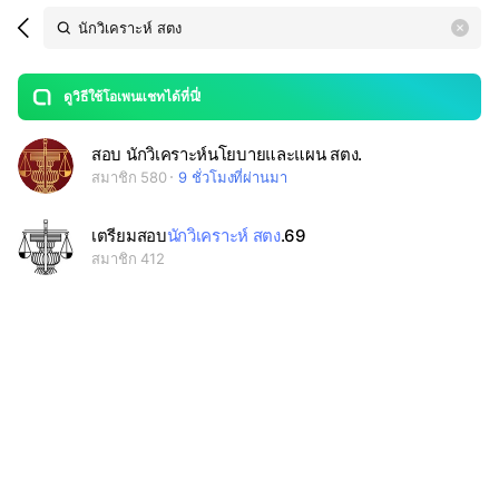
Search
search
LINE OPENCHAT
OpenChats
area
search
or
Back
rese
messages
ดูวิธีใช้โอเพนแชทได้ที่นี่!
guide
open
สอบ นักวิเคราะห์นโยบายและแผน สตง.
สมาชิก 580
9 ชั่วโมงที่ผ่านมา
เตรียมสอบ
นักวิเคราะห์ สตง
.69
สมาชิก 412