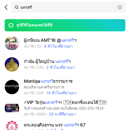
Search
search
LINE OPENCHAT
OpenChats
area
search
or
Back
rese
messages
ดูวิธีใช้โอเพนแชทได้ที่นี่!
guide
open
ผู้เกษียณ AMT’16 @
นครศรี
ฯ
สมาชิก 55
8 ชั่วโมงที่ผ่านมา
กำนัน ผู้ใหญ่บ้าน
นครศรี
ฯ
สมาชิก 430
2 ชั่วโมงที่ผ่านมา
Montipa
นครศรี
ธรรรมราช
#มนทิพานครศรีธรรมราช
สมาชิก 204
14 ชั่วโมงที่ผ่านมา
⚡️VIP วัยรุ่น
นครศรี
ฯ⚡️ 🇹🇭คอกซิ่งแดนใต้🇹🇭
รับจ้างขนส่งทั่วประเทศ สนใจติดต่อ 093-575-7818
สมาชิก 4984
29 นาทีที่ผ่านมา
พระสอนศีลธรรม มจร
นครศรี
ฯ 67