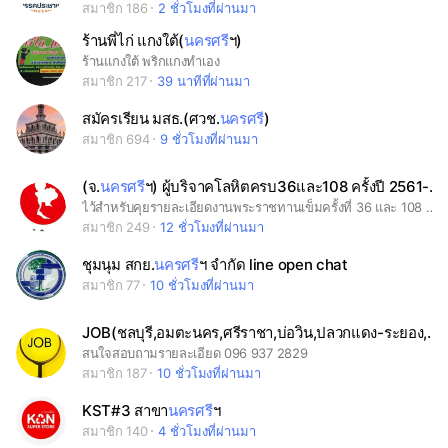
สมาชิก 186
2 ชั่วโมงที่ผ่านมา
ร้านพี่ไก่ แกงใต้(
นครศรี
ฯ)
ร้านแกงใต้ พริกแกงทำเอง
สมาชิก 217
39 นาทีที่ผ่านมา
สมัครเรียน มสธ.(ศวช.
นครศรี
)
สมาชิก 694
9 ชั่วโมงที่ผ่านมา
(จ.
นครศรี
ฯ) ผู้บริจาคโลหิตครบ36และ108 ครั้งปี 2561-2565
ไว้สำหรับคุยรายละเอียดงานพระราชทานเข็มครั้งที่ 36 และ 108 ครั้ง
สมาชิก 249
12 ชั่วโมงที่ผ่านมา
ชุมนุม สกย.
นครศรี
ฯ จำกัด line open chat
สมาชิก 77
10 ชั่วโมงที่ผ่านมา
JOB(ชลบุรี,อมตะนคร,ศรีราชา,บ่อวิน,ปลวกแดง-ระยอง,เครือส)
สนใจสอบถามรายละเอียด 096 937 2829
สมาชิก 187
10 ชั่วโมงที่ผ่านมา
KST#3 สาขา
นครศรี
ฯ
สมาชิก 140
4 ชั่วโมงที่ผ่านมา