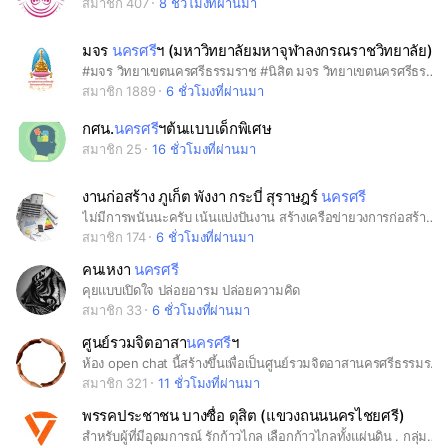
สมาชิก 407
8 ชั่วโมงที่ผ่านมา
มจร
นครศรี
ฯ (มหาวิทยาลัยมหาจุฬาลงกรณราชวิทยาลัย)
#มจร วิทยาเขตนครศรีธรรมราช #นิสิต มจร วิทยาเขตนครศรีธรรมราช #ครุศาสตร์ #การสอนสังคมศึกษา #สังคมศาสตร์ #รัฐศาสตร์ #พุทธศาสตร์ #พระสังฆาธิการ #พระพุทธศาสนา #การบริหารการศึกษา #พัฒนาสังคม #นิติศาสตร์
สมาชิก 1889
6 ชั่วโมงที่ผ่านมา
กศน.
นครศรี
ฯต้นแบบเด็กพิเศษ
สมาชิก 25
16 ชั่วโมงที่ผ่านมา
งานก่อสร้าง ภูเก็ต พังงา กระบี่ สุราษฎร์
นครศรี
ไม่มีการพนันนะครับ เน้นแบ่งปันงาน สร้างเครือข่ายวงการก่อสร้างแบบสร้างสรรค์ ปรึกษาหารือ ฯลฯ
สมาชิก 174
6 ชั่วโมงที่ผ่านมา
คนเหงา
นครศรี
คุยแบบเปิดใจ ปล่อยอารม ปล่อยความคิด
สมาชิก 33
6 ชั่วโมงที่ผ่านมา
ศูนย์รวมจิตอาสา
นครศรี
ฯ
ห้อง open chat นี้สร้างขึ้นเพื่อเป็นศูนย์รวมจิตอาสานครศรีธรรมราชในการรับข้อมูลตรงและถูกต้องจากส่วนกลาง ใช้เพื่อการยืนยันตัวตนครั้งสุดท้ายเพื่อให้ AI สามารถตรวจสอบความถูกต้องก่อนส่งข้อมูลให้ธนาคารออมสินเพื่อเตรียมออกบัตร smart card มอบให้กับสมาชิกจิตอาสาตามวันเวลาที่ส่วนกลางกำหนด #จิตอาสาตำบล #จิตอาสาอำเภอ #จิตอาสาจังหวัด #จิตอาสาไทยศรีวิไล
สมาชิก 321
11 ชั่วโมงที่ผ่านมา
พรรคประชาชน บางซื่อ ดุสิต (แขวงถนนนครไชยศรี)
สำหรับผู้ที่มีอุดมการณ์ รักก้าวไกล เลือกก้าวไกลทั้งแผ่นดิน . กลุ่มนี้เป็นพื้นที่แลกเปลี่ยนแสดงความคิดเห็นเรื่องทั่วไป สังคม การเมือง วัฒนธรรม รวมถึงแจ้งเหตุ ร้องเรียน แจ้งข่าวสารและแลกเปลี่ยนในเขตพื้นที่เขตบางซื่อและดุสิต . อ่านกฎกติกาเพื่อการอยู่ร่วมกันในสังคมออนไลน์ได้ที่โน้ตของกลุ่ม . หากมีเรื่องร้องเรียน สามารถส่งเรื่องเข้ามาได้ที่นี่ 🍊ลิงก์ก้าวไกลเขต 7 เขตบางซื่อ: https://lin.ee/lsQxkZo 🍊ลิงก์ก้าวไกลเขต 7 เขตดุสิต (เฉพาะแขวงถนนนครไชยศรี): https://lin.ee/NLnMkp2