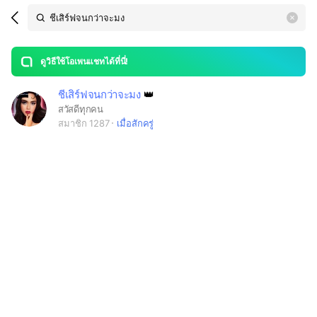
Search
search
LINE OPENCHAT
OpenChats
area
search
or
Back
rese
messages
ดูวิธีใช้โอเพนแชทได้ที่นี่!
guide
ชีเสิร์ฟจนกว่าจะมง
👑
open
สวัสดีทุกคน
สมาชิก 1287
เมื่อสักครู่