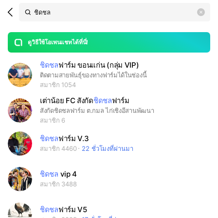
Search
search
LINE OPENCHAT
OpenChats
area
search
or
Back
rese
messages
ดูวิธีใช้โอเพนแชทได้ที่นี่!
guide
ชิดชล
ฟาร์ม ขอนแก่น (กลุ่ม VIP)
open
ติดตามสายพันธุ์ของทางฟาร์มได้ในช่องนี้
สมาชิก 1054
เต่าน้อย FC สังกัด
ชิดชล
ฟาร์ม
สังกัดชิดชลฟาร์ม ต.กมล ไก่เชิงอีสานพัฒนา
สมาชิก 6
ชิดชล
ฟาร์ม V.3
สมาชิก 4460
22 ชั่วโมงที่ผ่านมา
ชิดชล
vip 4
สมาชิก 3488
ชิดชล
ฟาร์ม V5