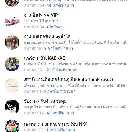
สมาชิก 454
14 นาทีที่ผ่านมา
งานเอ็น N NV VIP
บรอทงานได้เลยฉ่ามๆ✨
สมาชิก 694
เมื่อสักครู่
งานเอนเตอร์เทน byน้ำใส
งานเอนเตอร์เทน N ชงเหล้า โคโยตี้ #เอนเตอร์เทน #เพื่อนดื่ม #เพื่อนเที่ยว #งานชงเหล้า
สมาชิก 16
3 ชั่วโมงที่ผ่านมา
แชร์งาน BY. KAEKAE
แชร์งานทั่วไป 📍ไม่แชร์งาน n,vip #แชร์งาน #งานpc #งานmc #staff
สมาชิก 251
21 ชั่วโมงที่ผ่านมา
สาวรับงานเอ็นเตอร์เทนภูเก็ต(EntertainPhuket)
มีสาวสาวหน้าตาดีมากมาย #ไม่มีมัดจำ #จ่ายหน้างาน Nปกติ Nแรง Nบิกินี่ Nลงเรือ Nถอดผ้า
สมาชิก 61
22 ชั่วโมงที่ผ่านมา
รับงานN,รับจ้างแชทคุย
หาลูกค้า,หานายหน้า เค้าประจำอยู่ที่ขอนแก่น หาเพื่อนร่วมงานด้วย #รับงานเอน#รับจ้างเป็นเพื่อน
สมาชิก 514
42 นาทีที่ผ่านมา
กลุ่มหางานสมุทรปราการ (ซับ N 9)
สมาชิก 105
1 ชั่วโมงที่ผ่านมา