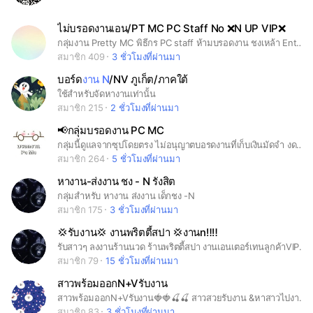
ไม่บรอดงานเอน/PT MC PC Staff No ❌N UP VIP❌
กลุ่มงาน Pretty MC พิธีกร PC staff ห้ามบรอดงาน ชงเหล้า Entertain UP VIP หรืองานเสื่อมเสียใดๆ บรอดงานต้องใส่ไอดีไลน์ทุกครั้ง
สมาชิก 409
3 ชั่วโมงที่ผ่านมา
บอร์ด
งาน N
/NV ภูเก็ต/ภาคใต้
ใช้สำหรับจัดหางานเท่านั้น
สมาชิก 215
2 ชั่วโมงที่ผ่านมา
📢กลุ่มบรอดงาน PC MC
กลุ่มนี้ดูแลจากซุปโดยตรง ไม่อนุญาตบอรดงานที่เก็บเงินมัดจำ งดบรอดงานN ชงเหล้าทุกชนิด คนที่เข้ามาต้องเปลี่ยนชื่อก่อนเข้า เป็นชื่อเล่นตามด้วยจังหวัดตัวเอง หากมีงานที่ตรงเขต จะได้ ทักหาถูก หากเป็นSup ให้ตั้งคำนำหน้าว่า Sup ได้เลยค่ะ
สมาชิก 264
5 ชั่วโมงที่ผ่านมา
หางาน-ส่งงาน ชง - N รังสิต
กลุ่มสำหรับ หางาน ส่งงาน เด็กชง -N
สมาชิก 175
3 ชั่วโมงที่ผ่านมา
💢รับงาน💢 งานพริตตี้สปา 💢งานn‼️‼️
รับสาวๆ ลงงานร้านนวด ร้านพริตตี้สปา งานเอนเตอร์เทนลูกค้าVIP รายได้ดี ไม่มีค่าใช้จ่าย มีสวัสดิการให้ ดูแลดี ปลอดภัย
สมาชิก 79
15 ชั่วโมงที่ผ่านมา
สาวพร้อมออกN+Vรับงาน
สาวพร้อมออกN+Vรับงาน🍓🍓🍒🍒 สาวสวยรับงาน &หาสาวไปงานเชิญทาง บอดเราได้เลย😍🤑🤑♥️♥️♥️👍👍👌🙏
สมาชิก 83
3 ชั่วโมงที่ผ่านมา