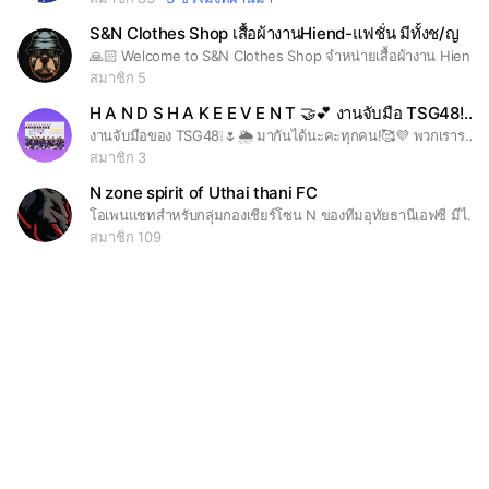
S&N Clothes Shop เสื้อผ้างานHiend-แฟชั่น มีทั้งช/ญ
🙏🏻 Welcome to S&N Clothes Shop จำหน่ายเสื้อผ้างาน Hiend-แฟชั้น ทั้ง ช/ญและอื่นๆอีกมากมาย 🛍️ รับตัวแทนจำหน่ายทั่วประเทศ ➡️ สั่งสินค้า-พูดคุย ทักแชทส่วนตัว 💬
สมาชิก 5
H A N D S H A K E E V E N T 🤝💕 งานจับมือ TSG48!🌦☀️
งานจับมือของ TSG48❕🌷🌦 มากันได้นะคะทุกคน!🥰💜 พวกเรารออยู่น้าา~🤝🌷 T S G 4 8 👑
สมาชิก 3
N zone spirit of Uthai thani FC
โอเพนแชทสำหรับกลุ่มกองเชียร์โซน N ของทีมอุทัยธานีเอฟซี มีไว้สำหรับแจ้งข่าวสาร นัดหมายงานกิจกรรม และพูดคุยกันกับแนวทางการเชียร์ และพูดคุยกันเกี่ยวกับข่าวสารทีมอุทัยธานีเอฟซี *กฎกติกาในกลุ่ม* 1.ห้ามโพสภาพอนาจาร และวิดีโอโป๊เปือย 2.ห้ามนำการเมืองเข้ามาปะปนในกลุ่มเพราะที่นี่มีไว้คุยเรื่องฟุตบอล การเชียร์บอลและกิจกรรมที่เกี่ยวกับฟุตบอล 3.โปรดใช้ชื่อและรูปโปรไฟล์ตัวจริงเท่านั้นในการเข้ามาอยู่ในกลุ่ม เวลาเจอกันจะได้เรียกหรือทักกันถูกคน 4.โปรดให้เกียรติทุกคนที่อยู่ในกลุ่มเพราะทุกคนคือพวก เพื่อน พี่ น้องกัน 5.ใครไม่เข้าใจกลับไปอ่านใหม่ตั้งแต่ข้อ 1
สมาชิก 109