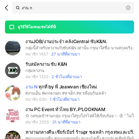
Search
search
LINE OPENCHAT
OpenChats
area
search
or
Back
rese
messages
ดูวิธีใช้โอเพนแชทได้ที่นี่!
guide
งานJOB/งานประจำ คลังCentral ซับK&N.
open
กลุ่มนี้สำหรับหางานกับซับK&N.เท่านั้น กรุณาใส่ชื่อ-นามสกุลจริงในชื่อไลน์ด้วยนะคะ
สมาชิก 1457
27 นาทีที่ผ่านมา
รับสมัครงาน ซับ K&N
กลุ่มหางาน
สมาชิก 1322
2 ชั่วโมงที่ผ่านมา
งาน N
ทุกที่ by พี่ Jeawvan เชียงใหม่
#งานเอ็น #entertain #หาเด็ก #หาเพื่อนกินเหล้า
สมาชิก 630
1 ชั่วโมงที่ผ่านมา
งาน PC Event ทั่วไทย BY..P'LOOKNAM
🌻 กดขอเข้าร่วมกลุ่ม กรุณาใส่รูปโปรไฟล์ให้เรียบร้อย ✨ 🚷 " ไม่ใส่รูปโปรไฟล์ ไม่รับเข้ากลุ่ม ลบคำขอทันที ระบุตัวตนให้ชัดเจน " ✈️ กลุ่มสำหรับหางาน PC MC BA PG Event และ HR. Sup. เข้ามาหาเด็กๆร่วมงานเท่านั้น ⛔ ห้ามส่งเว็บพนัน เงินกู้ งานN. งาน18+ ⛔
สมาชิก 2555
31 นาทีที่ผ่านมา
หางานกลางคืน เชียร์เบียร์ ร้านpr ชงเหล้า กรุงเทพและปริมณฑล
#หางานกลางคืน #งานprชงเหล้า #งานนั่งดริ๊ง #งานN #เชียร์เบียร์ #parttime #งานเสริม #งานพริตตี้ #งานสนุก