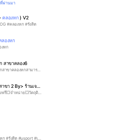
ที่ผ่านมา
 -
คลองหก
) V2
 , OG #คลองหก #รังสิต
คลองหก
ลองหก
รัก สาขาคลอง6
กลุ่มนี้สำหรับลูกค้าผู้น่ารักสาขาคลองหกสามารถแนะนำติชมการบริการของพนักงานสาขาและสามารถสั่งซื้อสินค้าสอบถามสินค้าสำหรับสาขาคลองหกได้ที่กลุ่มนี้
ร้านเจี๊ยบเหรียญทอง สาขา 2 By> ร้านเจเค สโตร์ คลอง6
ปลีก ส่ง ราคาถูก พร้อมส่งฟรี💥จำหน่าย💥วัตถุดิบปรุงรสอาหาร วัตถุดิบปรุงรสเบเกอรี่ กาแฟ น้ำปั่น อุปกรณ์ใส่เบเกอรี่ แก้ว หลอด ถุงพลาสติก กล่องโฟม ถ้วยโฟม บรจุภัณฑ์ต่างๆ ของชำ ข้าวสาร ไข่ไก่สด และเครื่องดื่มแอลกอฮอล์ น้ำอัดลมโค๊กขวดแก้วเปลี่ยนขวดยกลัง น้ำดื่มแพ็คแองเจิ๊ล น้ำแข็งยูนิคแบ่งขาย มีบริการจัดส่งฟรีในพื้นที่ราชมงคลคลองหก ธัญบุรี ยินดีพร้อมให้บริการตลอดทั้งวันขอบคุณครับ
#เตะบอล #เตะบอลคลองหก #รังสิต #usport #เล่นสนุกๆ กีฬาๆเป็นยาวิเศษ