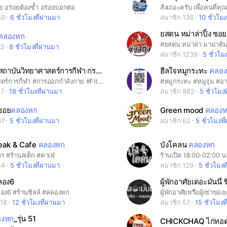
เลย อร่อยต้องซ้ำ อร่อยบอกต่อ
สั่งเถอะครับ เพื่อคนที่คุ
49
6 ชั่วโมงที่ผ่านมา
สมาชิก 136
10 ชั่วโมง
ยสตน หม่าล่าปิ้ง ซ
คลองหก
#ยสตน หม่าล่า มาม่าต้
03
8 ชั่วโมงที่ผ่านมา
สมาชิก 1239
5 ชั่วโม
Fitness สถาบันวิทยาศาสตร์การกีฬา กรมพลศึกษา
คลองหก
ฮีลใจหมูกระทะ
คลอ
#วิทยาศาสตร์การกีฬา #การออกกำลังกาย #Fitness #คลองหก
#หมูกระทะ #หมูจุ่ม #อา
67
18 ชั่วโมงที่ผ่านมา
สมาชิก 882
5 ชั่วโมง
ซอย
คลองหก
Green mood
คลอง
07
5 ชั่วโมงที่ผ่านมา
สมาชิก 62
5 ชั่วโมงที
eak & Cafe
คลองหก
บังโคลน
คลองหก
ร #ร้านสเต็ก #คาเฟ่
ร้านเปิด 18:00-02:00 น
44
5 ชั่วโมงที่ผ่านมา
สมาชิก 129
5 ชั่วโมงท
คลอง6
ผู้พักอาศัยเดอะมันนี่ 
คลอง6 #ร้านชิลล์ #คลองหก
618
12 ชั่วโมงที่ผ่านมา
สมาชิก 57
15 ชั่วโมงท
องหก
_รุ่น 51
CHICKCHAQ ไก่ทอด