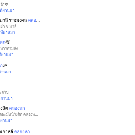
ณรัก💖
ที่ผ่านมา
อยมาลี ราชมงคล
คลองหก
มยำ ซ.มาลี
งที่ผ่านมา
งหก
🫡
หารตามสั่ง
ที่ผ่านมา
หก
🌱
่ผ่านมา
ะครับ
ี่ผ่านมา
รังสิต
คลองหก
ผู้พักอาศัยหรือผู้เช่าของเดอะมันนี่รังสิต คลองหกเข้าได้เลยค่ะ ท่านที่จะเข้ามารบกวนตั้งโปรไฟล์ชื่อเป็นเลขที่บ้านที่ท่านพักอยู่ด้วยนะคะ
ี่ผ่านมา
เกาหลี
คลองหก