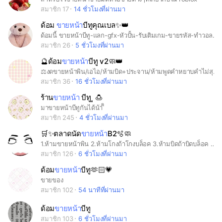
สมาชิก 17
14 ชั่วโมงที่ผ่านมา
ด้อม
ขายหน้า
บีทูคุณเบล✨👑
ด้อมนี้ ขายหน้าบีทู-แลก-gfx-หัวปั้น-รับเติมเกม-ขายรหัส-ทำวอลเปเปอร์-ทำเสื้อ,กางเกง-จัดชุดเซ็ท-
สมาชิก 26
5 ชั่วโมงที่ผ่านมา
🔮ด้อม
ขายหน้า
บีทู v2🧼👑
⚖️งดขายหน้าพิน/เอไอ/ห้ามบิด+ประจาน/ห้ามพูดคำหยาบคำไม่สุภาพ/ถ้ามีปัญหาโปรดสร้างกลุ่มกันนะคะ/ฟังกฏด้วยคะ📷
สมาชิก 36
16 ชั่วโมงที่ผ่านมา
ร้าน
ขายหน้า
บีทู ู 🍮
มาขายหน้าบีทูกันได้น้า ิิ
สมาชิก 245
4 ชั่วโมงที่ผ่านมา
🛒✨ตลาดนัด
ขายหน้า
B2🫧🧼
1.ห้ามขายหน้าพิน 2.ห้ามโกงถ้าโกงบล็อค 3.ห้ามบิดถ้าบิดบล็อค 4.ห้ามเอาหน้าไปดัดแปลงเอไอ 5.แฉได้ 6.ห้ามขโมยหน้าไปใช้ ✨ตลาดขายหน้าบีทู หญิง-ชาย🏖️ 🍒เมคอัพ ร้องไห้ ช้ำ น้ำแดง ผี สิว🪞
สมาชิก 126
6 ชั่วโมงที่ผ่านมา
ด้อม
ขายหน้า
บีทู🫶🏻💗
ขายของ
สมาชิก 102
54 นาทีที่ผ่านมา
ด้อม
ขายหน้า
บีทู
สมาชิก 103
6 ชั่วโมงที่ผ่านมา