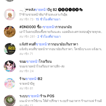
𓂃 ࣪ ִֶָ🪽คลัง
ขายหน้า
บีทู B2 🅡🅞🅑🅘🅞🅧🎭
🚏*ห้ามขายหน้าพิน*ห้ามทะเลาะกัน🗽
สมาชิก 73
15 ชั่วโมงที่ผ่านมา
#DN0000 ซื้อ-
ขายหน้า
กากอนามัย
เอาไว้แลกเปลี่ยนซื้อขายกันนะคะ แอดมินจะตรวจสอบผู้ขายทุกคนให้ห้องนี้น่าอยู่ และถึงแม้กระแสหน้ากากจะหมดไปเราจะทำห้องนี้ให้เป็นห้องรวมสินค้าต่างๆที่มีทั้งคนซื้อและคนขาย เอาให้เป็นโรงเกลือออนไลน์ไปเลย สู้ๆนะคะทุกคน #หน้ากากอนามัย #แมสราคาส่ง
สมาชิก 281
2 ชั่วโมงที่ผ่านมา
แจ้ง!!! คนที่
ขายหน้า
กากอนามัยเกินราคา
แจ้งจับ คนที่ขายหน้ากากอนามัยเกินราคา. ใครมีเบาะแจ แจ้งมาเลย. แนะที่สำคัญห้ามขายของสงสารหย่อยเนอะๆ ใครฝ่าฝีน ลบสถานเดียว 😤
สมาชิก 71
ขนม
ขายหน้า
โรงเรียน
ขนมขายหน้าโรงเรียนราคาปลีก-ส่ง
สมาชิก 24
ร้าน
ขายหน้า
B2
ขายหน้าบีทู
สมาชิก 81
ระบบ
ขายหน้า
ร้าน POS
แนะนำการใช้งาน ให้คำปรึกษา ระบบร้านอาหาร ร้านกาแฟ ร้านมินิมาร์ท ร้านรีเทล ตอบทุกคำถาม ตรงจุดตามความต้องการใช้ cost,profit,stock,recipe,crm, member, point, promotion and others #ระบบร้านอาหาร #ระบบpos #โปรแกรมขายหน้าร้าน
สมาชิก 12