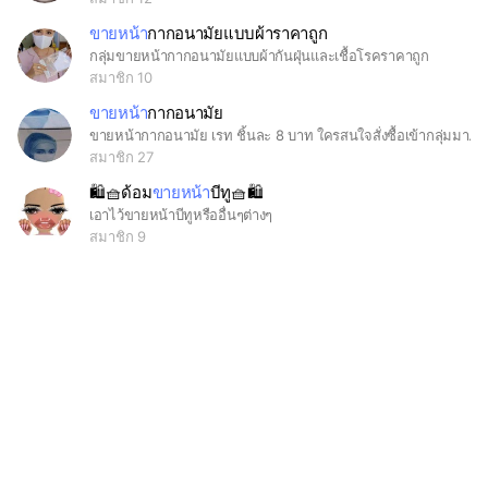
ขายหน้า
กากอนามัยแบบผ้าราคาถูก
กลุ่มขายหน้ากากอนามัยแบบผ้ากันฝุ่นและเชื้อโรคราคาถูก
สมาชิก 10
ขายหน้า
กากอนามัย
ขายหน้ากากอนามัย เรท ชิ้นละ 8 บาท ใครสนใจสั่งซื้อเข้ากลุ่มมาได้เลยจ้าา ไม่โกง โกงไปทำไมคนทำมาหากินด้วยกัน
สมาชิก 27
🛍️🧺ด้อม
ขายหน้า
บีทู🧺🛍️
เอาไว้ขายหน้าบีทูหรืออื่นๆต่างๆ
สมาชิก 9