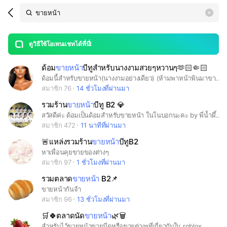
Search
search
LINE OPENCHAT
OpenChats
area
search
or
Back
rese
messages
ดูวิธีใช้โอเพนแชทได้ที่นี่!
guide
ด้อม
ขายหน้า
บีทูสำหรับนางงามสวยๆหวานๆ🫶🏻🤏🏻
open
ด้อมนี้สำหรับขายหน้า(นางงามอย่างเดียว) (ห้ามพาหน้าพินมาขายหากพบเจอปรับ50บ.) (ห้ามโกงกันถ้ามีมาแจ้งเค้าได้เลย) (ห้ามทะเลาะวิวาทกัน)
สมาชิก 76
14 ชั่วโมงที่ผ่านมา
รวมร้าน
ขายหน้า
บีทู B2 💎
สวัสดีค่ะ ด้อมเป็นด้อมสำหรับขายหน้า ในโนบอกนะคะ by พี่น้ำผึ้ง พี่วิเวียน พี่บอส พี่ข้าว 🫶🏽 กฎ 1. ห้ามปล่อยหน้าลงพิน 2. ห้ามขายหน้าพิน 3. ห้ามกลางกับคนที่ไม่ใช่แอดมินหากมีการโกงแอดมินจะไม่รับผิดชอบ 4. ห้ามโกง ใครโกงประจาน 🦢
สมาชิก 472
11 นาทีที่ผ่านมา
🚨เเหล่งรวมร้าน
ขายหน้า
บีทูB2
หาเพื่อนคุยขายของต่างๆ
สมาชิก 97
1 ชั่วโมงที่ผ่านมา
รวมตลาด
ขายหน้า
B2📌
ขายหน้ากันจ้า
สมาชิก 96
13 ชั่วโมงที่ผ่านมา
🛒🍀ตลาดนัด
ขายหน้า
🌿🗑️
สำหรับไว้ขายหน้าขายมีดหรือขายต่างๆที่เกี่ยวกับใน roblox