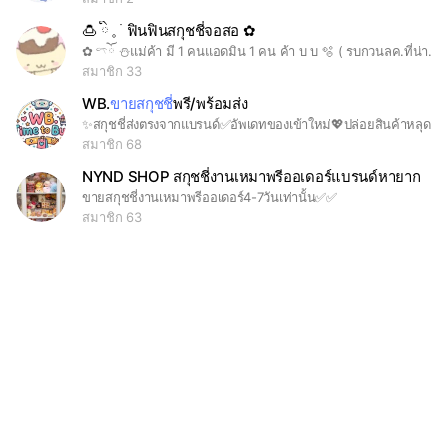
🍮 ིྀ 𓈒 ࣪ ฟินฟินสกุชชี่จอสอ ✿
✿ 𓍼ོ ⛄️แม่ค้า มี 1 คนแอดมิน 1 คน ค้า บ บ 🫧 ( รบกวนลค.ที่น่ารักทุกคน ไม่ปั่นแชทนะคะ ) ︵ ︵⠀ ୨୧ ขายแยกกันน้า₊ ֗า ถ้าสนใจชิ้นไหน สามารถ dm ig แอดมินคนที่ส่งรูป ไปได้เลยคับ 🐰🎀♻️ ᰔ IG แม่ค้าแพรไหม : natnicha_pairmai ᰔ IG แอดมินธารา : tharapandoraa ︵ ︵⠀ ✿ ขั้นตอนการซื้อ : 1️⃣ทักแม่ค้า วงกลมรูปสกุชชี่ที่ต้องการซื้อ 2️⃣ โอนแล้ว แจ้งสลิป ( เพื่อเป็นหลักฐานการโอน ) 3️⃣ที่นัดรับตามที่ชี้แจงไว้ ( บอกวันและเวลาที่สะดวกรับ ) 3️⃣ จะพยายามจัดส่งให้ถึงมือลค.โดยเร็วที่สุดคับ ! ︵ ︵⠀ ✿ ที่นัดรับ : *เด็กจส.นัดรับหน้าตึก 2(ตึกฟ้า) *เด็กรร.อื่น อยว/อยส/สาธิต/อื่นๆ รับหน้ารร.(ตรงป้ายโรงเรียน)🧁 ೀ พาราน่ารัก เข้าถึงได้ 🪽
สมาชิก 33
WB.
ขายสกุชชี่
พรี/พร้อมส่ง
✨สกุชชี่ส่งตรงจากแบรนด์✅อัพเดทของเข้าใหม่💖ปล่อยสินค้าหลุดจอง/พร้อมส่ง‼️เน้นราคาไม่สร้างบ้าน
สมาชิก 68
NYND SHOP สกุชชี่งานเหมาพรีออเดอร์แบรนด์หายาก
ขายสกุชชี่งานเหมาพรีออเดอร์4-7วันเท่านั้น✅✅
สมาชิก 63