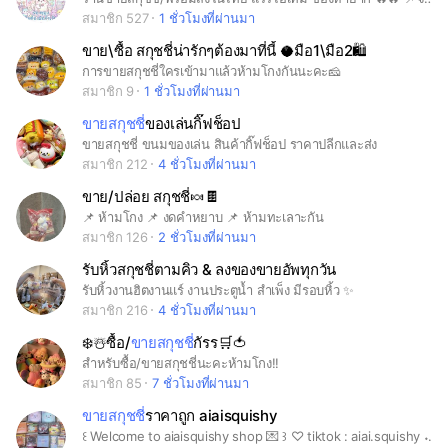
สมาชิก 527
1 ชั่วโมงที่ผ่านมา
ขาย\ซื้อ สกุชชี่น่ารักๆต้องมาที่นี้ 🥥มือ1\มือ2🛍️
การขายสกุชชี่ใครเข้ามาแล้วห้ามโกงกันนะคะ🧀
สมาชิก 9
1 ชั่วโมงที่ผ่านมา
ขายสกุชชี่
ของเล่นกิ๊ฟช็อป
ขายสกุชชี่ ขนมของเล่น สินค้ากิ๊ฟช็อป ราคาปลีกและส่ง
สมาชิก 212
4 ชั่วโมงที่ผ่านมา
ขาย/ปล่อย สกุชชี่🍬🍫
📌 ห้ามโกง 📌 งดคำหยาบ 📌 ห้ามทะเลาะกัน
สมาชิก 126
2 ชั่วโมงที่ผ่านมา
รับหิ้วสกุชชี่ตามคิว & ลงของขายอัพทุกวัน
รับหิ้วงานฮิตงานแร์ งานประตูน้ำ สำเพ็ง มีรอบหิ้ว ✨
สมาชิก 216
4 ชั่วโมงที่ผ่านมา
❄️☃️ซื้อ/
ขายสกุชชี่
กัรร🛒🍅
สำหรับซื้อ/ขายสกุชชี่นะคะห้ามโกง!!
สมาชิก 85
7 ชั่วโมงที่ผ่านมา
ขายสกุชชี่
ราคาถูก aiaisquishy
꒰ Welcome to aiaisquishy shop 💌 ꒱ ♡ tiktok : aiai.squishy ˖ ♡ กลุ่มนี้เป็นกลุ่มไว้สำหรับขายสกุชชี่ , อัพเดทของใหม่ๆ , และลงของต่างๆจากทางร้าน ♡ ขอบคุณทุกท่านที่เข้าร่วมกลุ่มนี้นะคะ รอติดตามสกุชชี่มือ1-2 น่ารักๆ ราคาดีๆจากทางร้านได้เลย 📍กฎการเข้าโอเพนแชท -ห้ามซื้อขายกันเองในกลุ่ม -ห้ามทะเลาะวิวาท