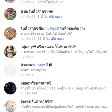
สมาชิก 75
17 ชั่วโมงที่ผ่านมา
ขาย/รับหิ้วสกุชชี่✨🍔
สมาชิก 21
3 ชั่วโมงที่ผ่านมา
รับหิ้วสกุชชี่ซื้อ
ขายสกุชชี่
รับหิ้วของจิปาถะ
ขายสกุชชี่ราคาถูกนัดรับได้ ส่งแกร็บได้
สมาชิก 91
23 ชั่วโมงที่ผ่านมา
กลุ่มสกุชชี่หรือเล่นเกมก็ได้หมด🐶🐶
สามารถขายสกุชชี่ออนไลน์ได้แต่ห้ามโกงง มีกฎอยู่ในโอเพ้นแชทนะะ #สกุชชี่
สมาชิก 5
ตัวแทน
ขายสกุชชี่
🛍️
ตัวแทนขายสกุชชี่ค่ะ
สมาชิก 45
ลอลอพร้อมส่งสกุชชี่
สกุชชี่ในอพชนี้จะเป็นพร้อมส่งทั้งหมด -ไม่อนุญาตให้นำสินค้ามาลงขายในกลุ่มนี้ - งดทะเลาะแย่งกัน - หากมีการด่าเตะออกกลุ่มทันที -สกุชชี่ใช้เวลาการแพ็คและจัดส่ง1-3วัน
สมาชิก 149
อัพเดทสินค้าสกุชชี่🩷
สวัสดีทุกๆคนนะค่ะนี่คือกลุ่มอัพเดทสินค้าสกุชชี่🩷ของพวกเรากฎของในกลุ่มอัพเดทสินค้าสกุชชี่🩷มีทั้งหมด 10ข้อค่ะ🤘🏼 1 .ไม่ทะเลาะวิวาทอะไรกันในกลุ่ม🤘🏼🐽 2.ไม่พูดคำหยาบหรืออะไรที่ไม่สุภาพ💛 3.ไม่พูดถึงเรื่อง 18+ ช.ว✌🏼🤘🏼 4.ไม่ป่วน 🤍🤍 5.ไม่แสปม📢📢 6.ไม่เล่นเเป้นพิม🤠🤠 7.ไม่พิมมั่ว🎉🎉🎉 8.ไม่ขายของ🤱🏼🤱🏼 9.กลับไปที่ข้อ 2.🎀🎀🎀 10.กลับไปที่ข้อ 3.🩷🤍🤗 11.ไม่ขอเป็นแฟนใครมั่วๆ (ขอความร่วมมือไม่ทำตามกฏนะคะฝ่าฝืนทำเตะออก)
สมาชิก 2