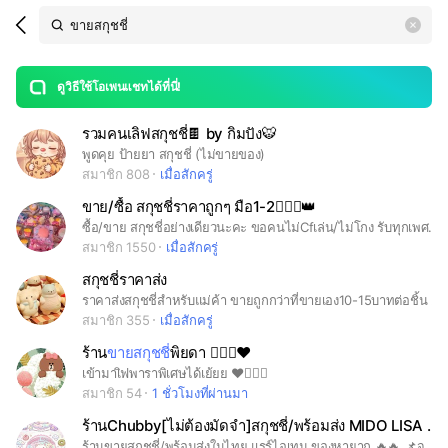
Search
search
LINE OPENCHAT
OpenChats
area
search
or
Back
rese
messages
ดูวิธีใช้โอเพนแชทได้ที่นี่!
guide
รวมคนเลิฟสกุชชี่🍫 by กิมปัง🐯
open
พูดคุย ป้ายยา สกุชชี่ (ไม่ขายของ)
สมาชิก 808
เมื่อสักครู่
ขาย/ซื้อ สกุชชี่ราคาถูกๆ มือ1-2🙆🏻‍♀️👑
ซื้อ/ขาย สกุชชี่อย่างเดียวนะคะ ขอคนไม่Cfเล่น/ไม่โกง รับทุกเพศทุกวัยค่ะ ยินดีต้อนรับนะคะ😊🙏🏻
สมาชิก 1550
เมื่อสักครู่
สกุชชี่ราคาส่ง
ราคาส่งสกุชชี่สำหรับแม่ค้า ขายถูกกว่าที่ขายเอง10-15บาทต่อชิ้น และในกลุ่มนี้จะได้เลือกของก่อนที่แม่ค้าจะไปขาย มีเรทส่งพาราดีทั้งมือ1และมือ2
สมาชิก 355
เมื่อสักครู่
ร้าน
ขายสกุชชี่
พิยดา 🙇🏼‍♀️❤️
เข้ามาเิฟพาราพิเศษได้เย้ยย ❤️🙇🏼‍♀️
สมาชิก 54
1 ชั่วโมงที่ผ่านมา
ร้านChubby[ไม่ต้องมัดจำ]สกุชชี่/พร้อมส่ง MIDO LISA SWEETBUN
ร้านขายสกุชชี่/พร้อมส่งในไทย แรร์ไอเทม ของหายาก 🔥🔥 📌จองของไม่ต้องมัดจำเงิน📌 #MIDO #LISA #IBOOM #SWEETBUN #Squishy