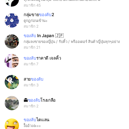
สมาชิก 45
กลุ่มขาย
ของลับ
2
ดูกฎก่อนเข้านะ
สมาชิก 2
ของลับ
In Japan 🇯🇵
กลุ่มลงขายของญี่ปุ่น / รับหิ้ว / พรีออเดอร์ สินค้าญี่ปุ่นทุกๆอย่าง
สมาชิก 21
ของลับ
ราคาดี เจลคิ้ว
สมาชิก 7
สาย
ของลับ
สมาชิก 3
👻
ของลับ
โรงเกลือ
สมาชิก 2
ของลับ
ไตแลน
งื้ออ้วงง่ะะะ