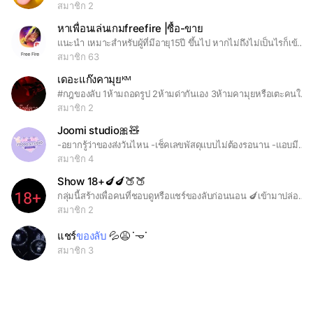
สมาชิก 2
หาเพื่อนเล่นเกมfreefire |ซื้อ-ขาย
แนะนำ เหมาะสำหรับผู้ที่มีอายุ15ปี ขึ้นไป หากไม่ถึงไม่เป็นไรก็เข้าได้ เปลี่ยนโปรไฟล์ให้เป็นหน้าตัวเองใส่ฟิวเตอร์ได้ มีกิจกรรม ในกลุ่มนี้ได้ #หาเพื่อน1-1 #หาเพื่อน #หาตี้ #หาแคลน #หาคนเข้าแคลน #ขายของ #งดเก็บเครดิตฟรีทุกอย่าง งดหาเครดิตฟรี งดหาแฟนในกลุ่มนี้ รับวาดรูปเกมในเกมได้ งดส่งรูปโป๊เปลือย=เห็นเตะ งดส่งมีมที่เกี่ยวกับนายกทั้งสิ้น งดส่งสเปมซ้ำๆ งดอ้างว่าเป็นผู้ดูแล งดปลอมแปลงอายุเพื่อหลอกลวง งดส่งลิ้งค์พนัน [หากซื้อขายรหัสเกมกรุณาให้บัตรประชาชนกับผู้ซื้อด้วย] งดเข้ามาปั่น ห้ามส่งของลับ
สมาชิก 63
เดอะแก๊งคามุยᴷᴹ
#กฎของลับ 1ห้ามถอดรูป 2ห้ามด่ากันเอง 3ห้ามคามุยหรือเตะคนในคลับ
สมาชิก 2
Joomi studio🎀🧸
-อยากรู้ว่าของส่งวันไหน -เช็คเลขพัสดุแบบไม่ต้องรอนาน -แอบมีของลับ -อัพเดทงานใหม่ -เมาส์มอยแบบอบอุ่น ใกล้ชิด
สมาชิก 4
Show 18+🍆🍆🍑🍑
กลุ่มนี้สร้างเพื่อคนที่ชอบดูหรือแชร์ของลับก่อนนอน 🍆เข้ามาปล่อยของลับหรือพูดคุยได้นะครับ🍆
สมาชิก 2
แชร์
ของลับ
💦😩 ˙𐃷˙
สมาชิก 3