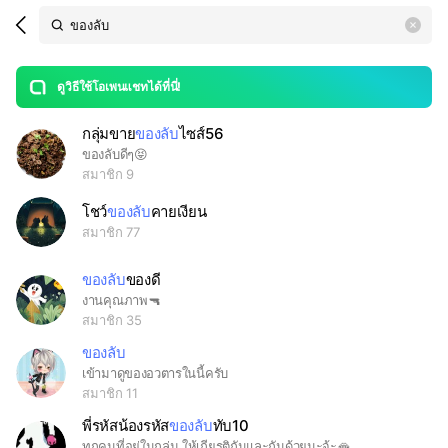
Search
search
LINE OPENCHAT
OpenChats
area
search
or
Back
rese
messages
ดูวิธีใช้โอเพนแชทได้ที่นี่!
guide
กลุ่มขาย
ของลับ
ไซส์56
open
ของลับดีๆ😝
สมาชิก 9
โชว์
ของลับ
คายเงียน
สมาชิก 77
ของลับ
ของดี
งานคุณภาพ🔫
สมาชิก 35
ของลับ
เข้ามาดูของอวตารในนี้ครับ
สมาชิก 11
พี่รหัสน้องรหัส
ของลับ
ทับ10
ทุกคนที่อยู่ในกลุ่ม ให้เกียรติกันและกันด้วยนะจ้ะ🫦