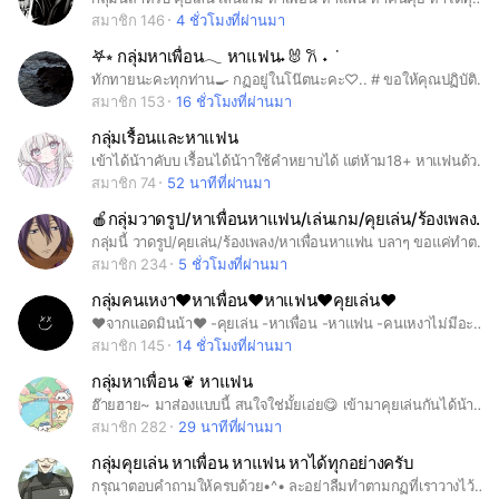
สมาชิก 146
4 ชั่วโมงที่ผ่านมา
𖤐⭒ กลุ่มหาเพื่อน𓂃 หาแฟน˖🐰 𐙚 ˖ ݁
ทักทายนะคะทุกท่าน🍳 กฏอยู่ในโน๊ตนะคะ♡.. # ขอให้คุณปฏิบัติตามกฏที่เราได้ตั้งไว้ด้วยนะคะ ...
สมาชิก 153
16 ชั่วโมงที่ผ่านมา
กลุ่มเรื้อนและหาแฟน
เข้าได้น้าาคับบ เรื้อนได้น้าาใช้คำหยาบได้ แต่ห้าม18+ หาแฟนด้วยก็ได้นะคับ
สมาชิก 74
52 นาทีที่ผ่านมา
🍎กลุ่มวาดรูป/หาเพื่อนหาแฟน/เล่นเกม/คุยเล่น/ร้องเพลง/บลาๆ✨
กลุ่มนี้ วาดรูป/คุยเล่น/ร้องเพลง/หาเพื่อนหาแฟน บลาๆ ขอแค่ทำตามกฎก็พอ🍎🍎🍎
สมาชิก 234
5 ชั่วโมงที่ผ่านมา
กลุ่มคนเหงา♥หาเพื่อน♥หาแฟน♥คุยเล่น♥
♥จากแอดมินน้า♥ -คุยเล่น -หาเพื่อน -หาแฟน -คนเหงาไม่มีอะไรทำ เพิ่มเติมคั้บ -เข้าแล้วห้ามออกถ้าเข้าแล้วออกก้ไม่ต้องเข้าคั้บ -ห้ามเข้ามาหาคู่นอน เข้ามาแล้วใช่คำหยาบให้น้อยๆหน่อยนะค้าบขอบคุณที่อ่านจนจบ
สมาชิก 145
14 ชั่วโมงที่ผ่านมา
กลุ่มหาเพื่อน ❦ หาแฟน
ฮ๊ายฮาย~ มาส่องแบบนี้ สนใจใช่มั้ยเอ่ย😋 เข้ามาคุยเล่นกันได้น้าาา🤗ยินดีต้อนรับสุดๆ ทุกคนเป็นมิตรมาก🥰🤑 #คุยเล่น #คุยเล่นยามว่าง #หาเพื่อน #เมคเฟรน #หาแฟน #หาหวานใจ #แลกฟอล #เกม #เล่นเกม #อนิเมะ #ปรึกษา #ฮีลใจ #ระบาย #ระบายอารมณ์
สมาชิก 282
29 นาทีที่ผ่านมา
กลุ่มคุยเล่น หาเพื่อน หาแฟน หาได้ทุกอย่างครับ
กรุณาตอบคำถามให้ครบด้วย•^• ละอย่าลืมทำตามกฏที่เราวางไว้ด้วยนะคะ