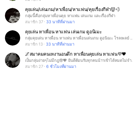
คุยเล่น/เล่นเกม/หาเพื่อน/หาแฟน/คุยเรื่องกีฬา👹💨
กลุ่มนี้คือกลุ่มหาเพื่อนคุย หาแฟน เล่นเกม และเรื่องกีฬา
สมาชิก 37
33 นาทีที่ผ่านมา
คุยเล่น หาเพื่อน หาแฟน เล่นเกม ดูอนิเมะ
กลุ่มคุยเล่น หาเพื่อน หาแฟน หาเพื่อนเล่นเกม ดูอนิเมะ โรลเพลย์ #คุยเล่น #หาเพื่อน #หาแฟน #เล่นเกม #โรลเพลย์
สมาชิก 13
33 นาทีที่ผ่านมา
🌌สมาคมคนเหงานอนดึก หาเพื่อนคุยเล่น หาแฟน💜🖤
เป็นกลุ่มง่ายๆไม่มีกฎ🤓💖 ยินดีต้อนรับทุกคนน้าาเข้าได้หมดไม่จำกัดอายุ🔥💫 ไม่เข้ามาป่วนน้าาไม่น่ารักเลย😔 เชิญพ่อแม่พี่น้องปู่ย่าตายายเพื่อนฝูงเข้ามาได้น้าาา😻💗 #เหงาๆๆๆ#หาเพื่อน#หาแฟน#คุยเล่นเม้ามอยท์#อนิเมะ#มังงะ#มังฮวา#นิยาย #มาคุยกัน#คนนอนดึกมีเพื่อนคุย#มาไลฟ์ทอล์กคุยกัน#ร้องเพลง#คลายเครียด#ห้องแชร์#สาระการเรียนรู้#เฟรนลี่#ไม่มีกฎ#พึ่งสร้างใหม่#มาเป็นเพื่อนกัน
สมาชิก 27
6 ชั่วโมงที่ผ่านมา