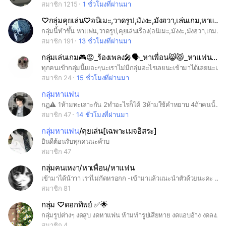
สมาชิก 1215
1 ชั่วโมงที่ผ่านมา
♡กลุ่มคุยเล่น♡อนิเมะ,วาดรูป,มังงะ,มังฮวา,เล่นเกม,หาแฟน⚡📳💞
กลุ่มนี้ทำขึ้น หาแฟน,วาดรูป,คุยเล่นเรื่อง(อนิเมะ,มังงะ,มังฮวา,เกมทุกเเบบ,พูดคุยและเล่นโร)
สมาชิก 191
13 ชั่วโมงที่ผ่านมา
กลุ่มเล่นเกม🎮😡_ร้องเพลง🎤🗣️_หาเพื่อน😸😾_หาแฟน😘😍_คนคุย😮‍💨🫨
ทุกคนเข้ากลุ่มนี้เยอะๆนะเราไม่มีกลุ่มอะไรเลยนะเข้ามาได้เลยนะเราเสียใจมากที่คนน้อยลงหลังจากที่ 30 ตอนนี้เป็น 25 เราอยากให้ถึง 40 คนมันคงเป็นไปไม่ได้ถึงบ้านเราจะยากจนแต่เราก็มีโทรศัพท์ใช้เหมือนพวกอื่นแต่เราต้องเอาโทรศัพท์ไปโรงเรียนต่อป 4 เราก็ไม่อยากให้ทุกคนเสียใจกลุ่มเราอ่ะมันไม่คุยกันเลยขอให้ทุกคนเข้ามาแล้วคุยกันเยอะๆแนะนำตัวในโน๊ตนะคะขอจบแค่นี้ค่ะแต่ขออีกเรื่องนึงนะคะที่ไม่มีกฎก็เพราะว่าหนึ่งเขาพูดคำหยาบ 2 แอดมินที่จริงอยากได้ 3 คนแต่แค่นี้อ่ะมันไม่พอค่ะต้องเลยไม่จำกัดแล้วก็มีห้องคุยทุกภาษาด้วยหรือเปล่าก็ไม่รู้นะคะแต่ตอนนี้คือมีห้องสำหรับแอดมินขอให้แอดมินทุกคนเข้าด้วยนะคะขอบคุณค่ะ
สมาชิก 24
15 ชั่วโมงที่ผ่านมา
กลุ่มหาแฟน
กฏ⚠️ 1ห้ามทะเลาะกัน 2ทำอะไรก็ได้ 3ห้ามใช้คำหยาบ 4ถ้าคนนั้นมีแฟนอยู่แล้วแล้วมาหาเพื่อนคุยห้ามแย่งของคนอื่น 5ห้ามเปิดเผยตัวจริงหรือส่งรูปตัวจริงของเรา 6มีเรื่องอะไรสามารถปรึกษารองหัวหน้ากลุ่มได้ 7ใครฝ่าฝืนกฎจะโดนบล็อก 8ห้ามใครบอกยกเว้นหัวหน้ากลุ่ม 😊😊😊👋🏻👋🏻👋🏻👋🏻
สมาชิก 47
14 ชั่วโมงที่ผ่านมา
กลุ่มหาแฟน
/คุยเล่น[เฉพาะเมจอิสระ]
ยินดีต้อนรับทุกคนนะค้าบ
สมาชิก 47
กลุ่มคนเหงา/หาเพื่อน/หาแฟน
เข้ามาได้น้าาา เราไม่กัดหรอกก -เข้ามาแล้วแนะนำตัวด้วยนะคะ ในโน๊ต -ห้ามพูดคำหยาบน้าา -เข้าได้ไม่จำกัดอายุจ้าา -หาแฟนก็เข้าได้จ้าา -บอกอายุด้วยน้าาา Fb:ลักขณา งามฉลวย แอดมาๆๆ
สมาชิก 81
กลุ่ม ♡ดอกทิพย์ ✅🌟
กลุ่มรูปต่างๆ งดสูบ งดหาแฟน ห้ามทำรูปเสียหาย งดแอบอ้าง งดลงพิน งดตั้งโปรโฟล์ทวิตหรือห้ามโพสต์ลงทวิต งอขาย งดด่า งดแจก ถ้าพบเจอตักเตือน,ปรับ ปรับเอารวยนะคะ!!
สมาชิก 4