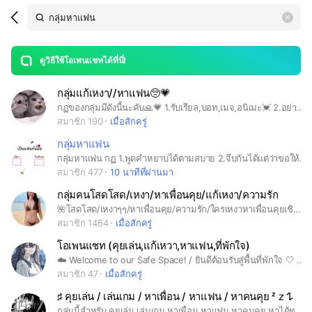
Search
search
LINE OPENCHAT
OpenChats
area
search
or
Back
rese
messages
ดูวิธีใช้โอเพนแชทได้ที่นี่!
guide
กลุ่มแก้เหงา//หาแฟน🥺💗
open
กฏของกลุ่มมีดังนี้นะคับ🙏💗 1.รับเรียล,บอท,เมจ,อนิเมะ💓 2.อย่าด่ากันถ้าไม่มีเรื่องอะไรอะไร 😸3.อย่าทะเลาะกันไม่งั้นจับจิ้น😎 4.จีบได้🥺💗 5.ถ้ามีเรื่องอะไรแท๊กมาส😊 6.อย่าหวานกันมาก😑 7.ห้าม18+เกินไป😾 8.แอดมินห้ามบล็อกมั่ว😾 9.ฟังมาสกับแอดมิน👑💗 10.ถ้าเข้ามาป่วนบล็อก😏 11.เข้าแล้วอย่าออกนะคับ🙏💗
สมาชิก 190
เมื่อสักครู่
กลุ่มหาแฟน
กลุ่มหาแฟน กฏ 1.พูดคำหยาบได้ตามสบาย 2.จีบกันได้แต่ว่าขอให้จีบติดนะ 3.แนะนำตัวหรือโน๊ต หาอยู่ ปะป๊า 1/1 ม่ามี้ 1/1 ลูกเขยปะป๊ามิ๊ 0/2 ลูกสาว 3/3 แฟนลูกสาว 0/2 เพื่อนสาวม๊า 0/0 เพื่อนชายป๊า 0/0
สมาชิก 477
10 นาทีที่ผ่านมา
กลุ่มคนโสดโสด/เหงา/หาเพื่อนคุย/แก้เหงา/ความรัก
🌺โสดโสด/เหงาๆๆ/หาเพื่อนคุย/ความรัก/ใครเหงาหาเพื่อนคุยเชิญกลุ่มนี้/หาแฟน/หากิ๊ก ก่อนเข้า ขอรบกวนใส่รูปโปรไฟล์กันด้วยนะคะใส่รูปอะไรก็ได้ที่สุภาพและไม่ใช่รูปในระบบค่ะ🌺
สมาชิก 1464
เมื่อสักครู่
โอเพนแชท (คุยเล่น,แก้เหวา,หาแฟน,ที่พักใจ)
☁️ Welcome to our Safe Space! / ยินดีต้อนรับสู่พื้นที่พักใจ 🤍 กลุ่มนี้สร้างขึ้นเพื่อให้ทุกคนมีพื้นที่คุยเล่น ระบาย หรือแลกเปลี่ยนเรื่องราวกันอย่างสบายใจ เป็นกันเอง (TH/ENG are welcome!) 🚫 Rules: พื้นที่นี้ "ปราศจากการกลั่นแกล้ง" (Zero Tolerance for Bullying) ขอความร่วมมือทุกคนให้เกียรติกัน ไม่เหยียด ไม่ใช้คำหยาบคายรุนแรง หรือตัดสินผู้อื่น ใครเหนื่อยล้ามา แวะมาพักคุยกันตรงนี้นะครับ ✨ #คุยเล่น #แก้เหงา #หาเพื่ิอน #หาแฟน #ที่พักใจ #โอเพนแชท
สมาชิก 47
เมื่อสักครู่
♯ คุยเล่น / เล่นเกม / หาเพื่อน / หาแฟน / หาคนคุย ᶻ 𝗓 𐰁
กลุ่มนี้สำหรับ คุยเล่น เล่นเกม หาเพื่อน หาแฟน หาคนคุย หาได้ทุกอย่างเลยครับ เข้ามาคุยกันได้นะครับ แอดมินไม่กัด ทำตามกฎกันด้วยนะครับ