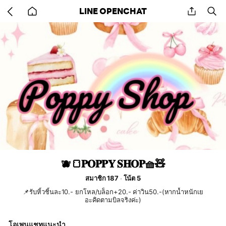
Go
share
se
LINE OPENCHAT
back
to
home
🫐🍞𝐏𝐎𝐏𝐏𝐘 𝐒𝐇𝐎𝐏🧺🧸
สมาชิก 187
โน้ต 5
📌รับหิ้วชิ้นละ10.- ยกโหล/บล็อก+20.- ค่าวิน50.-(หากน้ำหนักเย
อะคิดตามบิลจริงค่ะ)
โอเพนแชทแนะนำ