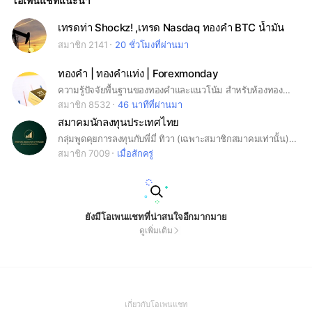
โอเพนแชทแนะนำ
เทรดท่า Shockz! ,เทรด Nasdaq ทองคำ BTC น้ำมัน
สมาชิก 2141
20 ชั่วโมงที่ผ่านมา
ทองคำ | ทองคำแท่ง | Forexmonday
ความรู้ปัจจัยพื้นฐานของทองคำและแนวโน้ม สำหรับห้องทองคำ และ ทองคำแท่ง โดยตรง ซึ่งไม่มีการชี้ชวนในการลงทุนใด ๆ ทั้งสิ้น#forex #Forexmonday #ทองคำ
สมาชิก 8532
46 นาทีที่ผ่านมา
สมาคมนักลงทุนประเทศไทย
กลุ่มพูดคุยการลงทุนกับพี่มี่ ทิวา (เฉพาะสมาชิกสมาคมเท่านั้น) หากต้องการเข้าร่วม กรุณาสมัครสมาชิกได้ที่ ID Line : @investorsthai หลังสมัครแล้ว ต้องแจ้ง ชื่อ-นามสกุล และ เลขสมาชิก เพื่อขอเข้ากลุ่ม
สมาชิก 7009
เมื่อสักครู่
ยังมีโอเพนแชทที่น่าสนใจอีกมากมาย
ดูเพิ่มเติม
(Open
เกี่ยวกับโอเพนแชท