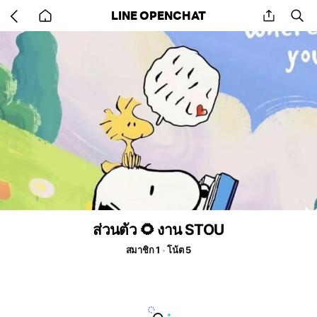
Go
share
se
LINE OPENCHAT
back
to
home
ส่วนตัว 🌻 งาน STOU
สมาชิก 1
โน้ต 5