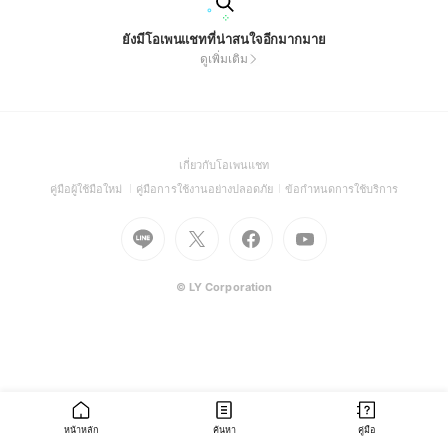
ยังมีโอเพนแชทที่น่าสนใจอีกมากมาย
ดูเพิ่มเติม
(Open
เกี่ยวกับโอเพนแชท
in
(Open
(Open
(Open
คู่มือผู้ใช้มือใหม่
คู่มือการใช้งานอย่างปลอดภัย
ข้อกำหนดการใช้บริการ
a
in
in
in
Go
Go
Go
new
Go
a
a
a
to
to
to
window)
to
new
new
new
Line
X
Facebook
Youtube
window)
window)
window)
(Open
(Open
(Open
(Open
© LY Corporation
in
in
in
in
a
a
a
a
new
new
new
new
window)
window)
window)
window)
หน้าหลัก
ค้นหา
คู่มือ